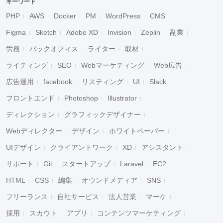
キーワード
PHP
AWS
Docker
PM
WordPress
CMS
Figma
Sketch
Adobe XD
Invision
Zeplin
副業
労務
バックオフィス
ライター
取材
ライティング
SEO
Webマーケティング
Web広告
広告運用
facebook
リスティング
UI
Slack
フロントエンド
Photoshop
Illustrator
ディレクション
グラフィックデザイナー
Webディレクター
デザイン
ホワイトペーパー
UIデザイン
クライアントワーク
XD
アシスタント
サポート
Git
スタートアップ
Laravel
EC2
HTML
CSS
編集
オウンドメディア
SNS
フリーランス
自社サービス
法人営業
マーケ
採用
スカウト
アプリ
コンテンツマーケティング