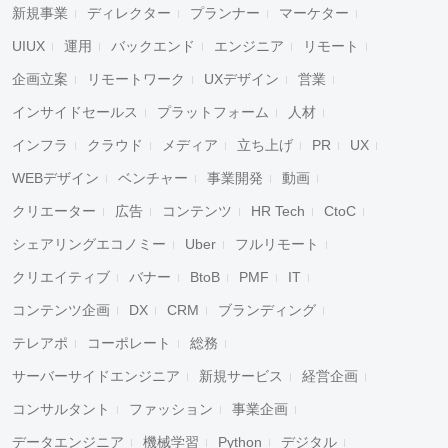
新規事業
ディレクター
プランナー
マーケター
UIUX
運用
バックエンド
エンジニア
リモート
企画立案
リモートワーク
UXデザイン
営業
インサイドセールス
プラットフォーム
人材
インフラ
クラウド
メディア
立ち上げ
PR
UX
WEBデザイン
ベンチャー
事業開発
動画
クリエーター
広告
コンテンツ
HR Tech
CtoC
シェアリングエコノミー
Uber
フルリモート
クリエイティブ
バナー
BtoB
PMF
IT
コンテンツ企画
DX
CRM
ブランディング
テレアポ
コーポレート
総務
サーバーサイドエンジニア
新規サービス
経営企画
コンサルタント
ファッション
事業企画
データエンジニア
機械学習
Python
デジタル