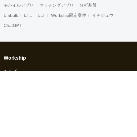
モバイルアプリ
マッチングアプリ
分析基盤
Embulk
ETL
ELT
Workship限定案件
イチジュウ
ChatGPT
Workship
ヘルプ
採用担当者様へ
資料ダウンロード
その他のサービス
Workship EVENT
Workship MAGAZINE