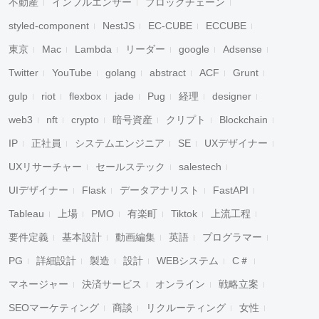
不動産
インフルエンサー
ブロックチェーン
styled-component
NestJS
EC-CUBE
ECCUBE
東京
Mac
Lambda
リーダー
google
Adsense
Twitter
YouTube
golang
abstract
ACF
Grunt
gulp
riot
flexbox
jade
Pug
経理
designer
web3
nft
crypto
暗号資産
クリプト
Blockchain
IP
正社員
システムエンジニア
SE
UXデザイナー
UXリサーチャー
セールステック
salestech
UIデザイナー
Flask
データアナリスト
FastAPI
Tableau
上場
PMO
有楽町
Tiktok
上流工程
要件定義
基本設計
動画編集
英語
プログラマー
PG
詳細設計
製造
設計
WEBシステム
C＃
マネージャー
決済サービス
オンライン
戦略立案
SEOマーケティング
商談
リクルーティング
女性