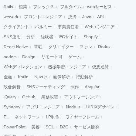
Rails
複業
フレックス
フルタイム
webサービス
wework
フロントエンジニア
決済
Java
API
クライアント
パルミー
事業責任者
Webエンジニア
SNS運用
分析
経験者
ECサイト
Shopify
React Native
常駐
クリエイター
ファン
Redux
nodejs
Design
リモート可
ゲーム
Webディレクション
機械学習エンジニア
仮想通貨
金融
Kotlin
Nuxt.js
画像解析
行動解析
映像解析
SNSマーケティング
制作
Angular
jQuery
GitHub
業務改善
アウトソーシング
Symfony
アプリエンジニア
Node.js
UI/UXデザイン
PL
ネットワーク
LP制作
ワイヤーフレーム
PowerPoint
美容
SQL
D2C
サービス開発