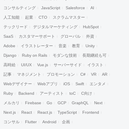
コンサルティング
JavaScript
Salesforce
AI
人工知能
起業
CTO
スクラムマスター
テックリード
デジタルマーケティング
HubSpot
SaaS
カスタマーサポート
グローバル
外資
Adobe
イラストレーター
音楽
教育
Unity
Django
Ruby on Rails
モダンな技術
長期継続も可
高時給
UI/UX
Vue.js
サーバーサイド
イラスト
記事
マネジメント
プロモーション
C#
VR
AR
Webデザイナー
Webアプリ
iOS
Swift
エンタメ
Ruby
Backend
アーティスト
toC
C向け
メルカリ
Firebase
Go
GCP
GraphQL
Next
Next.js
React
React.js
TypeScript
Frontend
コンサル
Flutter
Android
企画