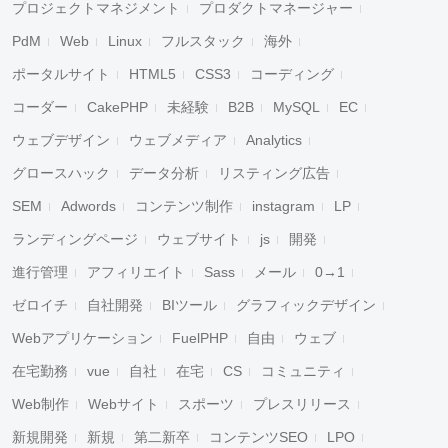
プロジェクトマネジメント
プロダクトマネージャー
PdM
Web
Linux
フルスタック
海外
ポータルサイト
HTML5
CSS3
コーディング
コーダー
CakePHP
未経験
B2B
MySQL
EC
ウェブデザイン
ウェブメディア
Analytics
グロースハック
データ分析
リスティング広告
SEM
Adwords
コンテンツ制作
instagram
LP
ランディングページ
ウェブサイト
js
開発
進行管理
アフィリエイト
Sass
メール
0→1
ゼロイチ
自社開発
BIツール
グラフィックデザイン
Webアプリケーション
FuelPHP
自由
ウェブ
在宅勤務
vue
自社
在宅
CS
コミュニティ
Web制作
Webサイト
スポーツ
プレスリリース
新規開発
新規
第二新卒
コンテンツSEO
LPO