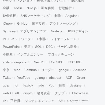
Webディレクション
機械学習エンジニア
仮想通貨
金融
Kotlin
Nuxt.js
画像解析
行動解析
映像解析
SNSマーケティング
制作
Angular
jQuery
GitHub
業務改善
アウトソーシング
Symfony
アプリエンジニア
Node.js
UI/UXデザイン
PL
ネットワーク
LP制作
ワイヤーフレーム
PowerPoint
美容
SQL
D2C
サービス開発
不動産
インフルエンサー
ブロックチェーン
styled-component
NestJS
EC-CUBE
ECCUBE
東京
Mac
Lambda
リーダー
google
Adsense
Twitter
YouTube
golang
abstract
ACF
Grunt
gulp
riot
flexbox
jade
Pug
経理
designer
web3
nft
crypto
暗号資産
クリプト
Blockchain
IP
正社員
システムエンジニア
SE
UXデザイナー