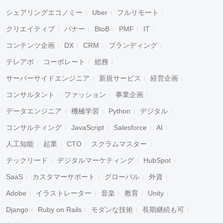
シェアリングエコノミー
Uber
フルリモート
クリエイティブ
バナー
BtoB
PMF
IT
コンテンツ企画
DX
CRM
ブランディング
テレアポ
コーポレート
総務
サーバーサイドエンジニア
新規サービス
経営企画
コンサルタント
ファッション
事業企画
データエンジニア
機械学習
Python
デジタル
コンサルティング
JavaScript
Salesforce
AI
人工知能
起業
CTO
スクラムマスター
テックリード
デジタルマーケティング
HubSpot
SaaS
カスタマーサポート
グローバル
外資
Adobe
イラストレーター
音楽
教育
Unity
Django
Ruby on Rails
モダンな技術
長期継続も可