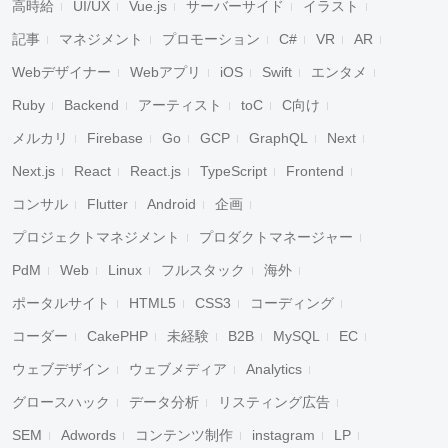
高時給
UI/UX
Vue.js
サーバーサイド
イラスト
記事
マネジメント
プロモーション
C#
VR
AR
Webデザイナー
Webアプリ
iOS
Swift
エンタメ
Ruby
Backend
アーティスト
toC
C向け
メルカリ
Firebase
Go
GCP
GraphQL
Next
Next.js
React
React.js
TypeScript
Frontend
コンサル
Flutter
Android
企画
プロジェクトマネジメント
プロダクトマネージャー
PdM
Web
Linux
フルスタック
海外
ポータルサイト
HTML5
CSS3
コーディング
コーダー
CakePHP
未経験
B2B
MySQL
EC
ウェブデザイン
ウェブメディア
Analytics
グロースハック
データ分析
リスティング広告
SEM
Adwords
コンテンツ制作
instagram
LP