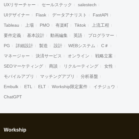
UXリサーチャー
セールステック
salestech
UIデザイナー
Flask
データアナリスト
FastAPI
Tableau
上場
PMO
有楽町
Tiktok
上流工程
要件定義
基本設計
動画編集
英語
プログラマー
PG
詳細設計
製造
設計
WEBシステム
C＃
マネージャー
決済サービス
オンライン
戦略立案
SEOマーケティング
商談
リクルーティング
女性
モバイルアプリ
マッチングアプリ
分析基盤
Embulk
ETL
ELT
Workship限定案件
イチジュウ
ChatGPT
Workship