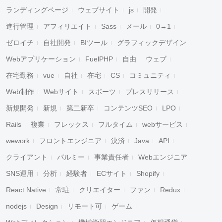
ランディングページ
ウェブサイト
js
開発
進行管理
アフィリエイト
Sass
メール
0→1
ゼロイチ
自社開発
BIツール
グラフィックデザイン
Webアプリケーション
FuelPHP
自由
ウェブ
在宅勤務
vue
自社
在宅
CS
コミュニティ
Web制作
Webサイト
スポーツ
プレスリリース
新規開発
新規
第二新卒
コンテンツSEO
LPO
Rails
複業
フレックス
フルタイム
webサービス
wework
フロントエンジニア
決済
Java
API
クライアント
パルミー
事業責任者
Webエンジニア
SNS運用
分析
経験者
ECサイト
Shopify
React Native
常駐
クリエイター
ファン
Redux
nodejs
Design
リモート可
ゲーム