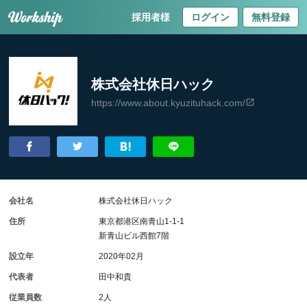
採用者様
ログイン
無料登録
株式会社休日ハック
https://www.about.kyuzituhack.com/
会社名
株式会社休日ハック
住所
東京都港区南青山1-1-1
新青山ビル西館7階
設立年
2020年02月
代表者
田中和貴
従業員数
2人