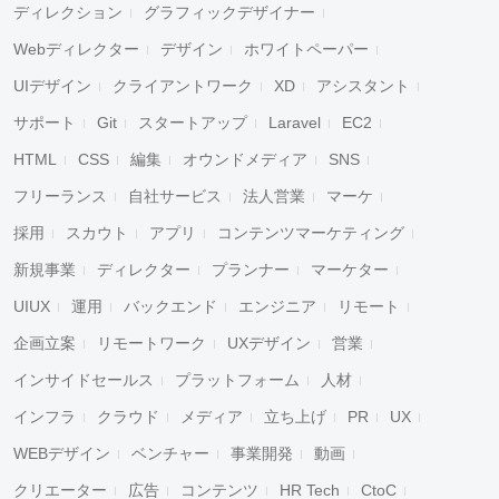
ディレクション
グラフィックデザイナー
Webディレクター
デザイン
ホワイトペーパー
UIデザイン
クライアントワーク
XD
アシスタント
サポート
Git
スタートアップ
Laravel
EC2
HTML
CSS
編集
オウンドメディア
SNS
フリーランス
自社サービス
法人営業
マーケ
採用
スカウト
アプリ
コンテンツマーケティング
新規事業
ディレクター
プランナー
マーケター
UIUX
運用
バックエンド
エンジニア
リモート
企画立案
リモートワーク
UXデザイン
営業
インサイドセールス
プラットフォーム
人材
インフラ
クラウド
メディア
立ち上げ
PR
UX
WEBデザイン
ベンチャー
事業開発
動画
クリエーター
広告
コンテンツ
HR Tech
CtoC