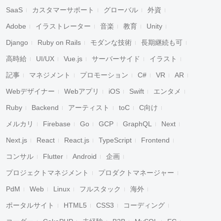
SaaS
カスタマーサポート
グローバル
外資
Adobe
イラストレーター
音楽
教育
Unity
Django
Ruby on Rails
モダンな技術
長期継続も可
高時給
UI/UX
Vue.js
サーバーサイド
イラスト
記事
マネジメント
プロモーション
C#
VR
AR
Webデザイナー
Webアプリ
iOS
Swift
エンタメ
Ruby
Backend
アーティスト
toC
C向け
メルカリ
Firebase
Go
GCP
GraphQL
Next
Next.js
React
React.js
TypeScript
Frontend
コンサル
Flutter
Android
企画
プロジェクトマネジメント
プロダクトマネージャー
PdM
Web
Linux
フルスタック
海外
ポータルサイト
HTML5
CSS3
コーディング