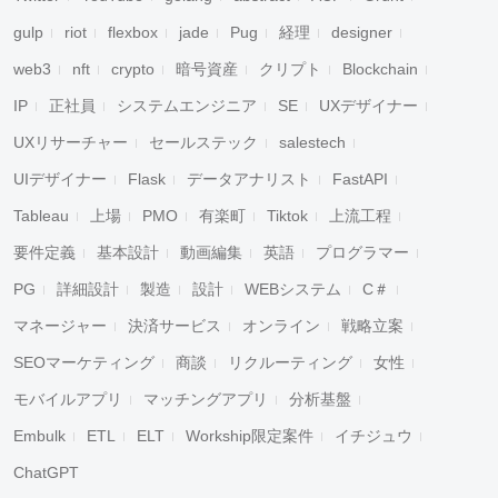
gulp
riot
flexbox
jade
Pug
経理
designer
web3
nft
crypto
暗号資産
クリプト
Blockchain
IP
正社員
システムエンジニア
SE
UXデザイナー
UXリサーチャー
セールステック
salestech
UIデザイナー
Flask
データアナリスト
FastAPI
Tableau
上場
PMO
有楽町
Tiktok
上流工程
要件定義
基本設計
動画編集
英語
プログラマー
PG
詳細設計
製造
設計
WEBシステム
C＃
マネージャー
決済サービス
オンライン
戦略立案
SEOマーケティング
商談
リクルーティング
女性
モバイルアプリ
マッチングアプリ
分析基盤
Embulk
ETL
ELT
Workship限定案件
イチジュウ
ChatGPT