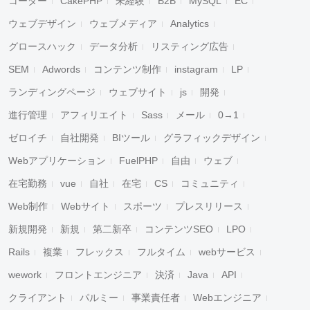
コーダー
CakePHP
未経験
B2B
MySQL
EC
ウェブデザイン
ウェブメディア
Analytics
グロースハック
データ分析
リスティング広告
SEM
Adwords
コンテンツ制作
instagram
LP
ランディングページ
ウェブサイト
js
開発
進行管理
アフィリエイト
Sass
メール
0→1
ゼロイチ
自社開発
BIツール
グラフィックデザイン
Webアプリケーション
FuelPHP
自由
ウェブ
在宅勤務
vue
自社
在宅
CS
コミュニティ
Web制作
Webサイト
スポーツ
プレスリリース
新規開発
新規
第二新卒
コンテンツSEO
LPO
Rails
複業
フレックス
フルタイム
webサービス
wework
フロントエンジニア
決済
Java
API
クライアント
パルミー
事業責任者
Webエンジニア