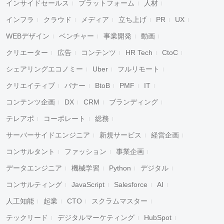
インサイドセールス
プラットフォーム
人材
インフラ
クラウド
メディア
立ち上げ
PR
UX
WEBデザイン
ベンチャー
事業開発
動画
クリエーター
広告
コンテンツ
HR Tech
CtoC
シェアリングエコノミー
Uber
フルリモート
クリエイティブ
バナー
BtoB
PMF
IT
コンテンツ企画
DX
CRM
ブランディング
テレアポ
コーポレート
総務
サーバーサイドエンジニア
新規サービス
経営企画
コンサルタント
ファッション
事業企画
データエンジニア
機械学習
Python
デジタル
コンサルティング
JavaScript
Salesforce
AI
人工知能
起業
CTO
スクラムマスター
テックリード
デジタルマーケティング
HubSpot