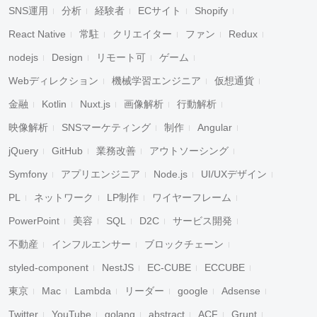
SNS運用
分析
経験者
ECサイト
Shopify
React Native
常駐
クリエイター
ファン
Redux
nodejs
Design
リモート可
ゲーム
Webディレクション
機械学習エンジニア
仮想通貨
金融
Kotlin
Nuxt.js
画像解析
行動解析
映像解析
SNSマーケティング
制作
Angular
jQuery
GitHub
業務改善
アウトソーシング
Symfony
アプリエンジニア
Node.js
UI/UXデザイン
PL
ネットワーク
LP制作
ワイヤーフレーム
PowerPoint
美容
SQL
D2C
サービス開発
不動産
インフルエンサー
ブロックチェーン
styled-component
NestJS
EC-CUBE
ECCUBE
東京
Mac
Lambda
リーダー
google
Adsense
Twitter
YouTube
golang
abstract
ACF
Grunt