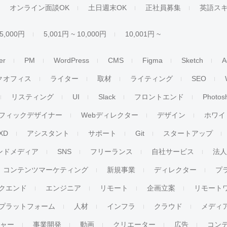
オンライン面談OK
土日週末OK
正社員募集
英語ス
 5,000円
5,001円 ~ 10,000円
10,001円 ~
er
PM
WordPress
CMS
Figma
Sketch
A
クオフィス
ライター
取材
ライティング
SEO
リスティング
UI
Slack
フロントエンド
Photos
フィックデザイナー
Webディレクター
デザイン
ホワイ
XD
アシスタント
サポート
Git
スタートアップ
ンドメディア
SNS
フリーランス
自社サービス
法
コンテンツマーケティング
新規事業
ディレクター
プ
クエンド
エンジニア
リモート
企画立案
リモート
プラットフォーム
人材
インフラ
クラウド
メディ
チャー
事業開発
動画
クリエーター
広告
コン