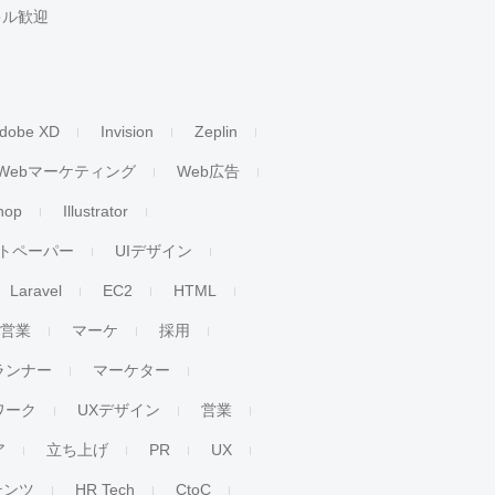
キル歓迎
dobe XD
Invision
Zeplin
Webマーケティング
Web広告
hop
Illustrator
トペーパー
UIデザイン
Laravel
EC2
HTML
人営業
マーケ
採用
ランナー
マーケター
ワーク
UXデザイン
営業
ア
立ち上げ
PR
UX
テンツ
HR Tech
CtoC