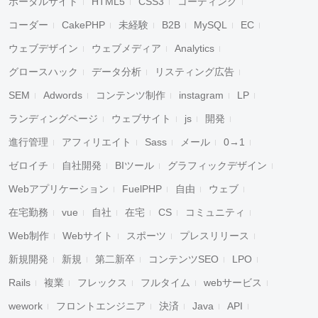
ポータルサイト
HTML5
CSS3
コーディング
コーダー
CakePHP
未経験
B2B
MySQL
EC
ウェブデザイン
ウェブメディア
Analytics
グロースハック
データ分析
リスティング広告
SEM
Adwords
コンテンツ制作
instagram
LP
ランディングページ
ウェブサイト
js
開発
進行管理
アフィリエイト
Sass
メール
0→1
ゼロイチ
自社開発
BIツール
グラフィックデザイン
Webアプリケーション
FuelPHP
自由
ウェブ
在宅勤務
vue
自社
在宅
CS
コミュニティ
Web制作
Webサイト
スポーツ
プレスリリース
新規開発
新規
第二新卒
コンテンツSEO
LPO
Rails
複業
フレックス
フルタイム
webサービス
wework
フロントエンジニア
決済
Java
API