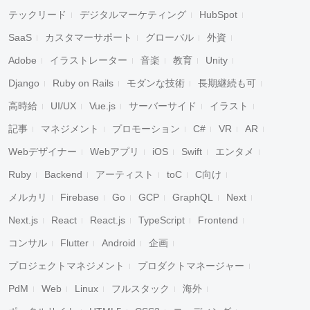
テックリード
デジタルマーケティング
HubSpot
SaaS
カスタマーサポート
グローバル
外資
Adobe
イラストレーター
音楽
教育
Unity
Django
Ruby on Rails
モダンな技術
長期継続も可
高時給
UI/UX
Vue.js
サーバーサイド
イラスト
記事
マネジメント
プロモーション
C#
VR
AR
Webデザイナー
Webアプリ
iOS
Swift
エンタメ
Ruby
Backend
アーティスト
toC
C向け
メルカリ
Firebase
Go
GCP
GraphQL
Next
Next.js
React
React.js
TypeScript
Frontend
コンサル
Flutter
Android
企画
プロジェクトマネジメント
プロダクトマネージャー
PdM
Web
Linux
フルスタック
海外