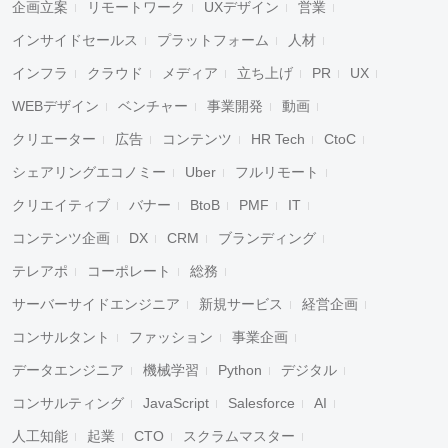
企画立案
リモートワーク
UXデザイン
営業
インサイドセールス
プラットフォーム
人材
インフラ
クラウド
メディア
立ち上げ
PR
UX
WEBデザイン
ベンチャー
事業開発
動画
クリエーター
広告
コンテンツ
HR Tech
CtoC
シェアリングエコノミー
Uber
フルリモート
クリエイティブ
バナー
BtoB
PMF
IT
コンテンツ企画
DX
CRM
ブランディング
テレアポ
コーポレート
総務
サーバーサイドエンジニア
新規サービス
経営企画
コンサルタント
ファッション
事業企画
データエンジニア
機械学習
Python
デジタル
コンサルティング
JavaScript
Salesforce
AI
人工知能
起業
CTO
スクラムマスター