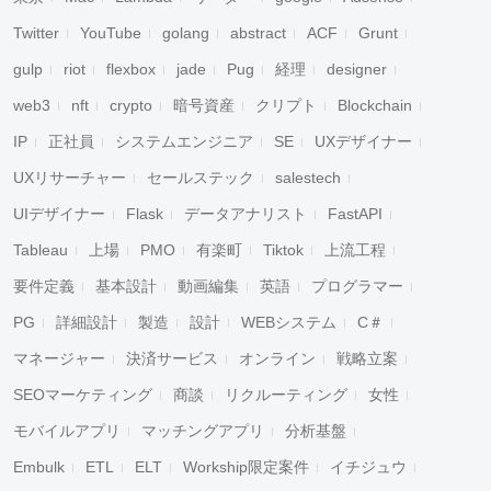
Twitter
YouTube
golang
abstract
ACF
Grunt
gulp
riot
flexbox
jade
Pug
経理
designer
web3
nft
crypto
暗号資産
クリプト
Blockchain
IP
正社員
システムエンジニア
SE
UXデザイナー
UXリサーチャー
セールステック
salestech
UIデザイナー
Flask
データアナリスト
FastAPI
Tableau
上場
PMO
有楽町
Tiktok
上流工程
要件定義
基本設計
動画編集
英語
プログラマー
PG
詳細設計
製造
設計
WEBシステム
C＃
マネージャー
決済サービス
オンライン
戦略立案
SEOマーケティング
商談
リクルーティング
女性
モバイルアプリ
マッチングアプリ
分析基盤
Embulk
ETL
ELT
Workship限定案件
イチジュウ