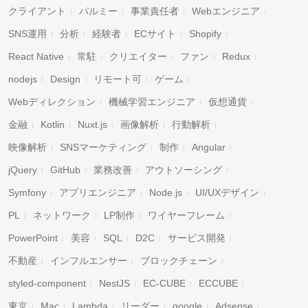
クライアント
パルミー
事業責任者
Webエンジニア
SNS運用
分析
経験者
ECサイト
Shopify
React Native
常駐
クリエイター
ファン
Redux
nodejs
Design
リモート可
ゲーム
Webディレクション
機械学習エンジニア
仮想通貨
金融
Kotlin
Nuxt.js
画像解析
行動解析
映像解析
SNSマーケティング
制作
Angular
jQuery
GitHub
業務改善
アウトソーシング
Symfony
アプリエンジニア
Node.js
UI/UXデザイン
PL
ネットワーク
LP制作
ワイヤーフレーム
PowerPoint
美容
SQL
D2C
サービス開発
不動産
インフルエンサー
ブロックチェーン
styled-component
NestJS
EC-CUBE
ECCUBE
東京
Mac
Lambda
リーダー
google
Adsense