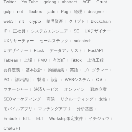
Twitter
YouTube
golang
abstract
ACF
Grunt
gulp
riot
flexbox
jade
Pug
経理
designer
web3
nft
crypto
暗号資産
クリプト
Blockchain
IP
正社員
システムエンジニア
SE
UXデザイナー
UXリサーチャー
セールステック
salestech
UIデザイナー
Flask
データアナリスト
FastAPI
Tableau
上場
PMO
有楽町
Tiktok
上流工程
要件定義
基本設計
動画編集
英語
プログラマー
PG
詳細設計
製造
設計
WEBシステム
C＃
マネージャー
決済サービス
オンライン
戦略立案
SEOマーケティング
商談
リクルーティング
女性
モバイルアプリ
マッチングアプリ
分析基盤
Embulk
ETL
ELT
Workship限定案件
イチジュウ
ChatGPT