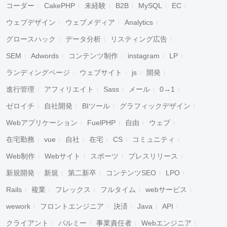
コーダー
CakePHP
未経験
B2B
MySQL
EC
ウェブデザイン
ウェブメディア
Analytics
グロースハック
データ分析
リスティング広告
SEM
Adwords
コンテンツ制作
instagram
LP
ランディングページ
ウェブサイト
js
開発
進行管理
アフィリエイト
Sass
メール
0→1
ゼロイチ
自社開発
BIツール
グラフィックデザイン
Webアプリケーション
FuelPHP
自由
ウェブ
在宅勤務
vue
自社
在宅
CS
コミュニティ
Web制作
Webサイト
スポーツ
プレスリリース
新規開発
新規
第二新卒
コンテンツSEO
LPO
Rails
複業
フレックス
フルタイム
webサービス
wework
フロントエンジニア
決済
Java
API
クライアント
パルミー
事業責任者
Webエンジニア