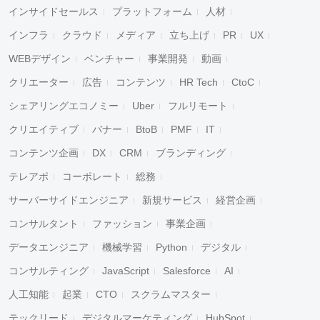
インサイドセールス
プラットフォーム
人材
インフラ
クラウド
メディア
立ち上げ
PR
UX
WEBデザイン
ベンチャー
事業開発
動画
クリエーター
広告
コンテンツ
HR Tech
CtoC
シェアリングエコノミー
Uber
フルリモート
クリエイティブ
バナー
BtoB
PMF
IT
コンテンツ企画
DX
CRM
ブランディング
テレアポ
コーポレート
総務
サーバーサイドエンジニア
新規サービス
経営企画
コンサルタント
ファッション
事業企画
データエンジニア
機械学習
Python
デジタル
コンサルティング
JavaScript
Salesforce
AI
人工知能
起業
CTO
スクラムマスター
テックリード
デジタルマーケティング
HubSpot