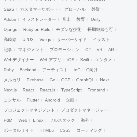
SaaS
カスタマーサポート
グローバル
外資
Adobe
イラストレーター
音楽
教育
Unity
Django
Ruby on Rails
モダンな技術
長期継続も可
高時給
UI/UX
Vue.js
サーバーサイド
イラスト
記事
マネジメント
プロモーション
C#
VR
AR
Webデザイナー
Webアプリ
iOS
Swift
エンタメ
Ruby
Backend
アーティスト
toC
C向け
メルカリ
Firebase
Go
GCP
GraphQL
Next
Next.js
React
React.js
TypeScript
Frontend
コンサル
Flutter
Android
企画
プロジェクトマネジメント
プロダクトマネージャー
PdM
Web
Linux
フルスタック
海外
ポータルサイト
HTML5
CSS3
コーディング