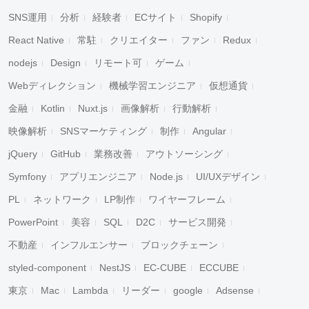
SNS運用
分析
経験者
ECサイト
Shopify
React Native
常駐
クリエイター
ファン
Redux
nodejs
Design
リモート可
ゲーム
Webディレクション
機械学習エンジニア
仮想通貨
金融
Kotlin
Nuxt.js
画像解析
行動解析
映像解析
SNSマーケティング
制作
Angular
jQuery
GitHub
業務改善
アウトソーシング
Symfony
アプリエンジニア
Node.js
UI/UXデザイン
PL
ネットワーク
LP制作
ワイヤーフレーム
PowerPoint
美容
SQL
D2C
サービス開発
不動産
インフルエンサー
ブロックチェーン
styled-component
NestJS
EC-CUBE
ECCUBE
東京
Mac
Lambda
リーダー
google
Adsense