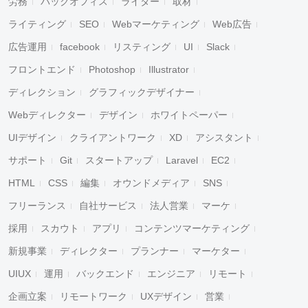
労務
バックオフィス
ライター
取材
ライティング
SEO
Webマーケティング
Web広告
広告運用
facebook
リスティング
UI
Slack
フロントエンド
Photoshop
Illustrator
ディレクション
グラフィックデザイナー
Webディレクター
デザイン
ホワイトペーパー
UIデザイン
クライアントワーク
XD
アシスタント
サポート
Git
スタートアップ
Laravel
EC2
HTML
CSS
編集
オウンドメディア
SNS
フリーランス
自社サービス
法人営業
マーケ
採用
スカウト
アプリ
コンテンツマーケティング
新規事業
ディレクター
プランナー
マーケター
UIUX
運用
バックエンド
エンジニア
リモート
企画立案
リモートワーク
UXデザイン
営業