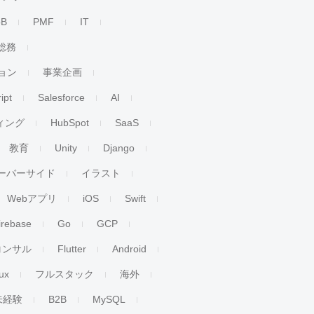
oB
PMF
IT
総務
ョン
事業企画
ipt
Salesforce
AI
ィング
HubSpot
SaaS
教育
Unity
Django
ーバーサイド
イラスト
Webアプリ
iOS
Swift
irebase
Go
GCP
コンサル
Flutter
Android
ux
フルスタック
海外
未経験
B2B
MySQL