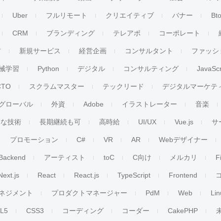
Uber
フルリモート
クリエイティブ
バナー
Bt
CRM
ブランディング
テレアポ
コーポレート
ア
新規サービス
経営企画
コンサルタント
ファッシ
械学習
Python
デジタル
コンサルティング
JavaScr
CTO
スクラムマスター
テックリード
デジタルマーケテ
グローバル
外資
Adobe
イラストレーター
音楽
ンな技術
長期継続も可
高時給
UI/UX
Vue.js
サ
プロモーション
C#
VR
AR
Webデザイナー
Backend
アーティスト
toC
C向け
メルカリ
F
Next.js
React
React.js
TypeScript
Frontend
ネジメント
プロダクトマネージャー
PdM
Web
Lin
L5
CSS3
コーディング
コーダー
CakePHP