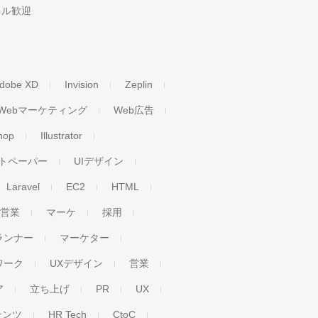
キル歓迎
dobe XD
Invision
Zeplin
Webマーケティング
Web広告
hop
Illustrator
トペーパー
UIデザイン
Laravel
EC2
HTML
人営業
マーケ
採用
ランナー
マーケター
ワーク
UXデザイン
営業
ア
立ち上げ
PR
UX
テンツ
HR Tech
CtoC