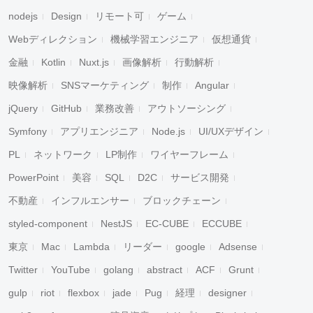
nodejs
Design
リモート可
ゲーム
Webディレクション
機械学習エンジニア
仮想通貨
金融
Kotlin
Nuxt.js
画像解析
行動解析
映像解析
SNSマーケティング
制作
Angular
jQuery
GitHub
業務改善
アウトソーシング
Symfony
アプリエンジニア
Node.js
UI/UXデザイン
PL
ネットワーク
LP制作
ワイヤーフレーム
PowerPoint
美容
SQL
D2C
サービス開発
不動産
インフルエンサー
ブロックチェーン
styled-component
NestJS
EC-CUBE
ECCUBE
東京
Mac
Lambda
リーダー
google
Adsense
Twitter
YouTube
golang
abstract
ACF
Grunt
gulp
riot
flexbox
jade
Pug
経理
designer