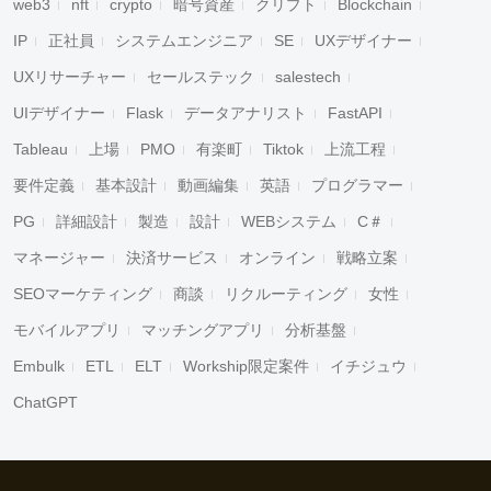
web3
nft
crypto
暗号資産
クリプト
Blockchain
IP
正社員
システムエンジニア
SE
UXデザイナー
UXリサーチャー
セールステック
salestech
UIデザイナー
Flask
データアナリスト
FastAPI
Tableau
上場
PMO
有楽町
Tiktok
上流工程
要件定義
基本設計
動画編集
英語
プログラマー
PG
詳細設計
製造
設計
WEBシステム
C＃
マネージャー
決済サービス
オンライン
戦略立案
SEOマーケティング
商談
リクルーティング
女性
モバイルアプリ
マッチングアプリ
分析基盤
Embulk
ETL
ELT
Workship限定案件
イチジュウ
ChatGPT