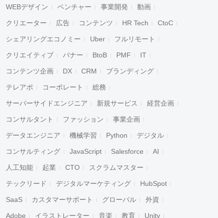
WEBデザイン
ベンチャー
事業開発
動画
クリエーター
広告
コンテンツ
HR Tech
CtoC
シェアリングエコノミー
Uber
フルリモート
クリエイティブ
バナー
BtoB
PMF
IT
コンテンツ企画
DX
CRM
ブランディング
テレアポ
コーポレート
総務
サーバーサイドエンジニア
新規サービス
経営企画
コンサルタント
ファッション
事業企画
データエンジニア
機械学習
Python
デジタル
コンサルティング
JavaScript
Salesforce
AI
人工知能
起業
CTO
スクラムマスター
テックリード
デジタルマーケティング
HubSpot
SaaS
カスタマーサポート
グローバル
外資
Adobe
イラストレーター
音楽
教育
Unity