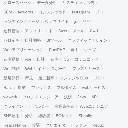
グロースハック
データ分析
リスティング広告
SEM
Adwords
コンテンツ制作
instagram
LP
ランディングページ
ウェブサイト
js
開発
進行管理
アフィリエイト
Sass
メール
0→1
ゼロイチ
自社開発
BIツール
グラフィックデザイン
Webアプリケーション
FuelPHP
自由
ウェブ
在宅勤務
vue
自社
在宅
CS
コミュニティ
Web制作
Webサイト
スポーツ
プレスリリース
新規開発
新規
第二新卒
コンテンツSEO
LPO
Rails
複業
フレックス
フルタイム
webサービス
wework
フロントエンジニア
決済
Java
API
クライアント
パルミー
事業責任者
Webエンジニア
SNS運用
分析
経験者
ECサイト
Shopify
React Native
常駐
クリエイター
ファン
Redux