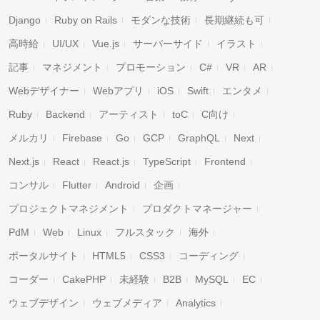
Django
Ruby on Rails
モダンな技術
長期継続も可
高時給
UI/UX
Vue.js
サーバーサイド
イラスト
記事
マネジメント
プロモーション
C#
VR
AR
Webデザイナー
Webアプリ
iOS
Swift
エンタメ
Ruby
Backend
アーティスト
toC
C向け
メルカリ
Firebase
Go
GCP
GraphQL
Next
Next.js
React
React.js
TypeScript
Frontend
コンサル
Flutter
Android
企画
プロジェクトマネジメント
プロダクトマネージャー
PdM
Web
Linux
フルスタック
海外
ポータルサイト
HTML5
CSS3
コーディング
コーダー
CakePHP
未経験
B2B
MySQL
EC
ウェブデザイン
ウェブメディア
Analytics