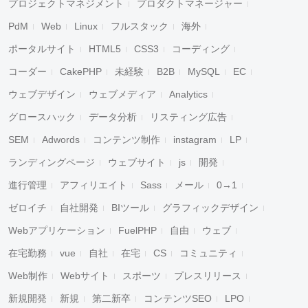
プロジェクトマネジメント
プロダクトマネージャー
PdM
Web
Linux
フルスタック
海外
ポータルサイト
HTML5
CSS3
コーディング
コーダー
CakePHP
未経験
B2B
MySQL
EC
ウェブデザイン
ウェブメディア
Analytics
グロースハック
データ分析
リスティング広告
SEM
Adwords
コンテンツ制作
instagram
LP
ランディングページ
ウェブサイト
js
開発
進行管理
アフィリエイト
Sass
メール
0→1
ゼロイチ
自社開発
BIツール
グラフィックデザイン
Webアプリケーション
FuelPHP
自由
ウェブ
在宅勤務
vue
自社
在宅
CS
コミュニティ
Web制作
Webサイト
スポーツ
プレスリリース
新規開発
新規
第二新卒
コンテンツSEO
LPO