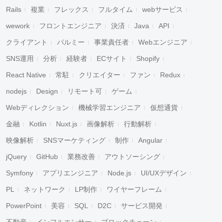
Rails
複業
フレックス
フルタイム
webサービス
wework
フロントエンジニア
決済
Java
API
クライアント
パルミー
事業責任者
Webエンジニア
SNS運用
分析
経験者
ECサイト
Shopify
React Native
常駐
クリエイター
ファン
Redux
nodejs
Design
リモート可
ゲーム
Webディレクション
機械学習エンジニア
仮想通貨
金融
Kotlin
Nuxt.js
画像解析
行動解析
映像解析
SNSマーケティング
制作
Angular
jQuery
GitHub
業務改善
アウトソーシング
Symfony
アプリエンジニア
Node.js
UI/UXデザイン
PL
ネットワーク
LP制作
ワイヤーフレーム
PowerPoint
美容
SQL
D2C
サービス開発