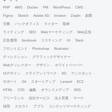
キーワード
PHP
AWS
Docker
PM
WordPress
CMS
Figma
Sketch
Adobe XD
Invision
Zeplin
副業
労務
バックオフィス
ライター
取材
ライティング
SEO
Webマーケティング
Web広告
広告運用
facebook
リスティング
UI
Slack
フロントエンド
Photoshop
Illustrator
ディレクション
グラフィックデザイナー
Webディレクター
デザイン
ホワイトペーパー
UIデザイン
クライアントワーク
XD
アシスタント
サポート
Git
スタートアップ
Laravel
EC2
HTML
CSS
編集
オウンドメディア
SNS
フリーランス
自社サービス
法人営業
マーケ
採用
スカウト
アプリ
コンテンツマーケティング