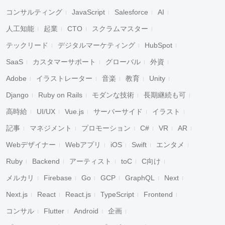
コンサルティング
JavaScript
Salesforce
AI
人工知能
起業
CTO
スクラムマスター
テックリード
デジタルマーケティング
HubSpot
SaaS
カスタマーサポート
グローバル
外資
Adobe
イラストレーター
音楽
教育
Unity
Django
Ruby on Rails
モダンな技術
長期継続も可
高時給
UI/UX
Vue.js
サーバーサイド
イラスト
記事
マネジメント
プロモーション
C#
VR
AR
Webデザイナー
Webアプリ
iOS
Swift
エンタメ
Ruby
Backend
アーティスト
toC
C向け
メルカリ
Firebase
Go
GCP
GraphQL
Next
Next.js
React
React.js
TypeScript
Frontend
コンサル
Flutter
Android
企画