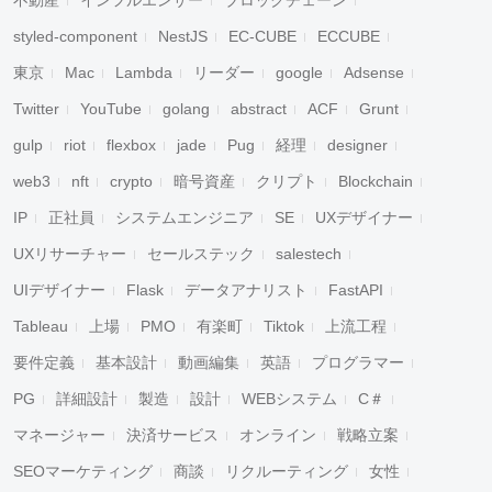
不動産
インフルエンサー
ブロックチェーン
styled-component
NestJS
EC-CUBE
ECCUBE
東京
Mac
Lambda
リーダー
google
Adsense
Twitter
YouTube
golang
abstract
ACF
Grunt
gulp
riot
flexbox
jade
Pug
経理
designer
web3
nft
crypto
暗号資産
クリプト
Blockchain
IP
正社員
システムエンジニア
SE
UXデザイナー
UXリサーチャー
セールステック
salestech
UIデザイナー
Flask
データアナリスト
FastAPI
Tableau
上場
PMO
有楽町
Tiktok
上流工程
要件定義
基本設計
動画編集
英語
プログラマー
PG
詳細設計
製造
設計
WEBシステム
C＃
マネージャー
決済サービス
オンライン
戦略立案
SEOマーケティング
商談
リクルーティング
女性