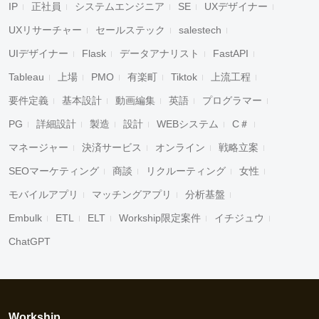
IP
正社員
システムエンジニア
SE
UXデザイナー
UXリサーチャー
セールステック
salestech
UIデザイナー
Flask
データアナリスト
FastAPI
Tableau
上場
PMO
有楽町
Tiktok
上流工程
要件定義
基本設計
動画編集
英語
プログラマー
PG
詳細設計
製造
設計
WEBシステム
C＃
マネージャー
決済サービス
オンライン
戦略立案
SEOマーケティング
商談
リクルーティング
女性
モバイルアプリ
マッチングアプリ
分析基盤
Embulk
ETL
ELT
Workship限定案件
イチジュウ
ChatGPT
Workship