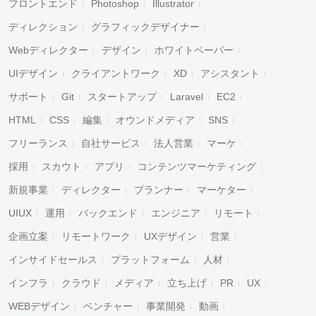
フロントエンド
Photoshop
Illustrator
ディレクション
グラフィックデザイナー
Webディレクター
デザイン
ホワイトペーパー
UIデザイン
クライアントワーク
XD
アシスタント
サポート
Git
スタートアップ
Laravel
EC2
HTML
CSS
編集
オウンドメディア
SNS
フリーランス
自社サービス
法人営業
マーケ
採用
スカウト
アプリ
コンテンツマーケティング
新規事業
ディレクター
プランナー
マーケター
UIUX
運用
バックエンド
エンジニア
リモート
企画立案
リモートワーク
UXデザイン
営業
インサイドセールス
プラットフォーム
人材
インフラ
クラウド
メディア
立ち上げ
PR
UX
WEBデザイン
ベンチャー
事業開発
動画