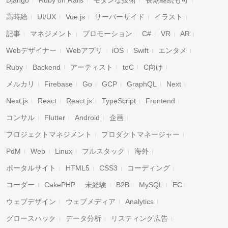
Django
Ruby on Rails
モダンな技術
長期継続も可
高時給
UI/UX
Vue.js
サーバーサイド
イラスト
記事
マネジメント
プロモーション
C#
VR
AR
Webデザイナー
Webアプリ
iOS
Swift
エンタメ
Ruby
Backend
アーティスト
toC
C向け
メルカリ
Firebase
Go
GCP
GraphQL
Next
Next.js
React
React.js
TypeScript
Frontend
コンサル
Flutter
Android
企画
プロジェクトマネジメント
プロダクトマネージャー
PdM
Web
Linux
フルスタック
海外
ポータルサイト
HTML5
CSS3
コーディング
コーダー
CakePHP
未経験
B2B
MySQL
EC
ウェブデザイン
ウェブメディア
Analytics
グロースハック
データ分析
リスティング広告