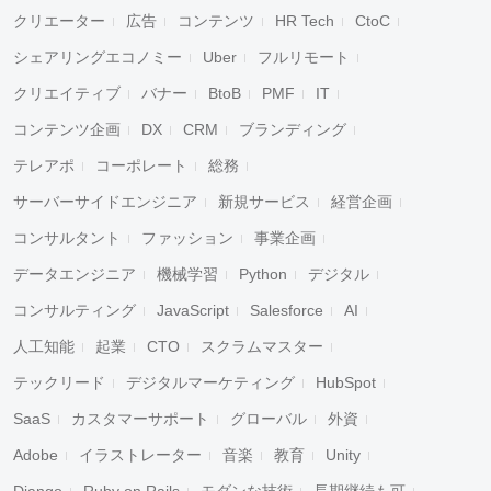
クリエーター
広告
コンテンツ
HR Tech
CtoC
シェアリングエコノミー
Uber
フルリモート
クリエイティブ
バナー
BtoB
PMF
IT
コンテンツ企画
DX
CRM
ブランディング
テレアポ
コーポレート
総務
サーバーサイドエンジニア
新規サービス
経営企画
コンサルタント
ファッション
事業企画
データエンジニア
機械学習
Python
デジタル
コンサルティング
JavaScript
Salesforce
AI
人工知能
起業
CTO
スクラムマスター
テックリード
デジタルマーケティング
HubSpot
SaaS
カスタマーサポート
グローバル
外資
Adobe
イラストレーター
音楽
教育
Unity