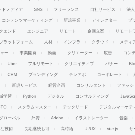
ンドメディア
SNS
フリーランス
自社サービス
法
コンテンツマーケティング
新規事業
ディレクター
プ
クエンド
エンジニア
リモート
企画立案
リモート
プラットフォーム
人材
インフラ
クラウド
メディ
チャー
事業開発
動画
クリエーター
広告
コン
Uber
フルリモート
クリエイティブ
バナー
Bt
CRM
ブランディング
テレアポ
コーポレート
ア
新規サービス
経営企画
コンサルタント
ファッシ
械学習
Python
デジタル
コンサルティング
JavaScr
CTO
スクラムマスター
テックリード
デジタルマーケテ
グローバル
外資
Adobe
イラストレーター
音楽
ンな技術
長期継続も可
高時給
UI/UX
Vue.js
サ