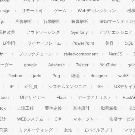
esign
リモート可
ゲーム
Webディレクション
機
.js
画像解析
行動解析
映像解析
SNSマーケティン
業務改善
アウトソーシング
Symfony
アプリエンジニア
LP制作
ワイヤーフレーム
PowerPoint
美容
SQL
サー
ブロックチェーン
styled-component
NestJS
リーダー
google
Adsense
Twitter
YouTube
gol
flexbox
jade
Pug
経理
designer
web3
IP
正社員
システムエンジニア
SE
UXデザイ
stech
UIデザイナー
Flask
データアナリスト
FastA
ktok
上流工程
要件定義
基本設計
動画編集
英
設計
WEBシステム
C＃
マネージャー
決済サービス
商談
リクルーティング
女性
モバイルアプリ
マッ