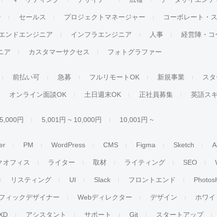
ー
セールス
プロジェクトマネージャー
コーポレート・
エンドエンジニア
インフラエンジニア
人事
経営陣・コ
ジニア
カスタマーサクセス
フォトグラファー
前払い可
急募
フルリモートOK
新規事業
スタ
オンライン面談OK
土日週末OK
正社員募集
英語ス
 5,000円
5,001円 ~ 10,000円
10,001円 ~
er
PM
WordPress
CMS
Figma
Sketch
A
クオフィス
ライター
取材
ライティング
SEO
リスティング
UI
Slack
フロントエンド
Photos
フィックデザイナー
Webディレクター
デザイン
ホワイ
XD
アシスタント
サポート
Git
スタートアップ