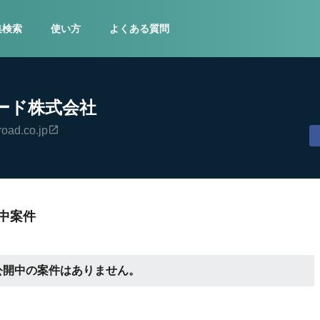
集検索
使い方
よくある質問
ード株式会社
road.co.jp
中案件
公開中の案件はありません。