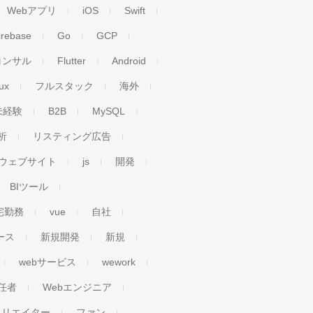
Webアプリ
iOS
Swift
irebase
Go
GCP
コンサル
Flutter
Android
ux
フルスタック
海外
未経験
B2B
MySQL
析
リスティング広告
ウェブサイト
js
開発
BIツール
宅勤務
vue
自社
ース
新規開発
新規
webサービス
wework
任者
Webエンジニア
クリエイター
ファン