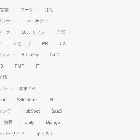
人営業
マーケ
採用
ランナー
マーケター
ワーク
UXデザイン
営業
ア
立ち上げ
PR
UX
テンツ
HR Tech
CtoC
oB
PMF
IT
総務
ョン
事業企画
ipt
Salesforce
AI
ィング
HubSpot
SaaS
教育
Unity
Django
ーバーサイド
イラスト