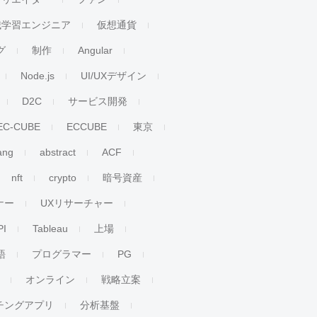
械学習エンジニア
仮想通貨
グ
制作
Angular
Node.js
UI/UXデザイン
D2C
サービス開発
EC-CUBE
ECCUBE
東京
ang
abstract
ACF
nft
crypto
暗号資産
ナー
UXリサーチャー
PI
Tableau
上場
語
プログラマー
PG
オンライン
戦略立案
チングアプリ
分析基盤