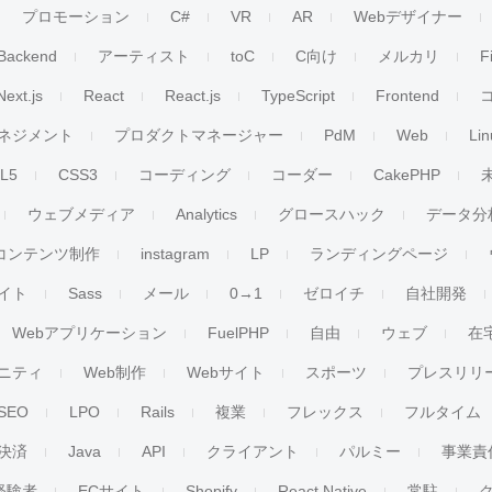
プロモーション
C#
VR
AR
Webデザイナー
Backend
アーティスト
toC
C向け
メルカリ
F
Next.js
React
React.js
TypeScript
Frontend
ネジメント
プロダクトマネージャー
PdM
Web
Lin
L5
CSS3
コーディング
コーダー
CakePHP
ウェブメディア
Analytics
グロースハック
データ分
コンテンツ制作
instagram
LP
ランディングページ
イト
Sass
メール
0→1
ゼロイチ
自社開発
Webアプリケーション
FuelPHP
自由
ウェブ
在
ニティ
Web制作
Webサイト
スポーツ
プレスリリ
SEO
LPO
Rails
複業
フレックス
フルタイム
決済
Java
API
クライアント
パルミー
事業責
経験者
ECサイト
Shopify
React Native
常駐