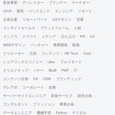
新規事業
ディレクター
プランナー
マーケター
UIUX
運用
バックエンド
エンジニア
リモート
企画立案
リモートワーク
UXデザイン
営業
インサイドセールス
プラットフォーム
人材
インフラ
クラウド
メディア
立ち上げ
PR
UX
WEBデザイン
ベンチャー
事業開発
動画
クリエーター
広告
コンテンツ
HR Tech
CtoC
シェアリングエコノミー
Uber
フルリモート
クリエイティブ
バナー
BtoB
PMF
IT
コンテンツ企画
DX
CRM
ブランディング
テレアポ
コーポレート
総務
サーバーサイドエンジニア
新規サービス
経営企画
コンサルタント
ファッション
事業企画
データエンジニア
機械学習
Python
デジタル