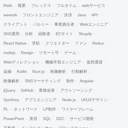
Rails
複業
フレックス
フルタイム
webサービス
wework
フロントエンジニア
決済
Java
API
クライアント
パルミー
事業責任者
Webエンジニア
SNS運用
分析
経験者
ECサイト
Shopify
React Native
常駐
クリエイター
ファン
Redux
nodejs
Design
リモート可
ゲーム
Webディレクション
機械学習エンジニア
仮想通貨
金融
Kotlin
Nuxt.js
画像解析
行動解析
映像解析
SNSマーケティング
制作
Angular
jQuery
GitHub
業務改善
アウトソーシング
Symfony
アプリエンジニア
Node.js
UI/UXデザイン
PL
ネットワーク
LP制作
ワイヤーフレーム
PowerPoint
美容
SQL
D2C
サービス開発