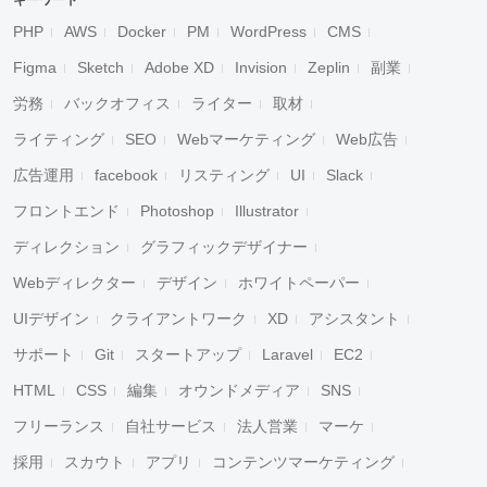
キーワード
PHP
AWS
Docker
PM
WordPress
CMS
Figma
Sketch
Adobe XD
Invision
Zeplin
副業
労務
バックオフィス
ライター
取材
ライティング
SEO
Webマーケティング
Web広告
広告運用
facebook
リスティング
UI
Slack
フロントエンド
Photoshop
Illustrator
ディレクション
グラフィックデザイナー
Webディレクター
デザイン
ホワイトペーパー
UIデザイン
クライアントワーク
XD
アシスタント
サポート
Git
スタートアップ
Laravel
EC2
HTML
CSS
編集
オウンドメディア
SNS
フリーランス
自社サービス
法人営業
マーケ
採用
スカウト
アプリ
コンテンツマーケティング