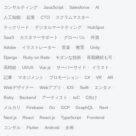
コンサルティング
JavaScript
Salesforce
AI
人工知能
起業
CTO
スクラムマスター
テックリード
デジタルマーケティング
HubSpot
SaaS
カスタマーサポート
グローバル
外資
Adobe
イラストレーター
音楽
教育
Unity
Django
Ruby on Rails
モダンな技術
長期継続も可
高時給
UI/UX
Vue.js
サーバーサイド
イラスト
記事
マネジメント
プロモーション
C#
VR
AR
Webデザイナー
Webアプリ
iOS
Swift
エンタメ
Ruby
Backend
アーティスト
toC
C向け
メルカリ
Firebase
Go
GCP
GraphQL
Next
Next.js
React
React.js
TypeScript
Frontend
コンサル
Flutter
Android
企画