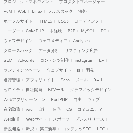
プロジェクトマネジメント
プロダクトマネージャー
PdM
Web
Linux
フルスタック
海外
ポータルサイト
HTML5
CSS3
コーディング
コーダー
CakePHP
未経験
B2B
MySQL
EC
ウェブデザイン
ウェブメディア
Analytics
グロースハック
データ分析
リスティング広告
SEM
Adwords
コンテンツ制作
instagram
LP
ランディングページ
ウェブサイト
js
開発
進行管理
アフィリエイト
Sass
メール
0→1
ゼロイチ
自社開発
BIツール
グラフィックデザイン
Webアプリケーション
FuelPHP
自由
ウェブ
在宅勤務
vue
自社
在宅
CS
コミュニティ
Web制作
Webサイト
スポーツ
プレスリリース
新規開発
新規
第二新卒
コンテンツSEO
LPO