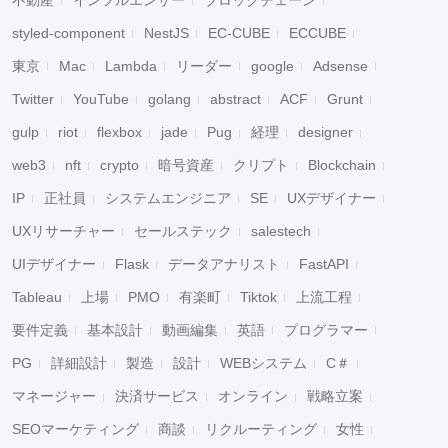
不動産
インフルエンサー
ブロックチェーン
styled-component
NestJS
EC-CUBE
ECCUBE
東京
Mac
Lambda
リーダー
google
Adsense
Twitter
YouTube
golang
abstract
ACF
Grunt
gulp
riot
flexbox
jade
Pug
経理
designer
web3
nft
crypto
暗号資産
クリプト
Blockchain
IP
正社員
システムエンジニア
SE
UXデザイナー
UXリサーチャー
セールステック
salestech
UIデザイナー
Flask
データアナリスト
FastAPI
Tableau
上場
PMO
有楽町
Tiktok
上流工程
要件定義
基本設計
動画編集
英語
プログラマー
PG
詳細設計
製造
設計
WEBシステム
C＃
マネージャー
決済サービス
オンライン
戦略立案
SEOマーケティング
商談
リクルーティング
女性