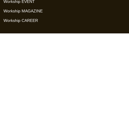
Workship EVENT
Workship MAGAZINE
Workship CAREER
関連サイト
GIGサイト
UXデザイン・プロトタイプ制作 - UX Design Lab
Webサイト制作 / CMS・マーケティングツール - LeadGrid
デザ
イナー特化の採用支援サービス - クロスデザイナー
インフラエ
ンジニア特化の採用支援サービス - クロスネットワーク
エンジ
ニア・デザイナーのフリーランス採用 - Workship
エンジニアの
採用支援・人材紹介 - Workship CAREER
日本最大級のHR・フ
リーランスメディア - Workship MAGAZINE
コンテンツマーケ
ティング総合パートナー - コンマルク
Workship（ワークシップ）は、デザイナー、エンジニア、マーケタ
ー、編集者、人事、広報などデジタル業界で活躍するプロフェッシ