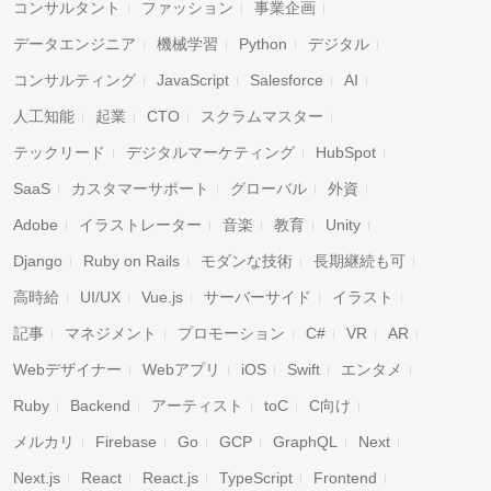
コンサルタント
ファッション
事業企画
データエンジニア
機械学習
Python
デジタル
コンサルティング
JavaScript
Salesforce
AI
人工知能
起業
CTO
スクラムマスター
テックリード
デジタルマーケティング
HubSpot
SaaS
カスタマーサポート
グローバル
外資
Adobe
イラストレーター
音楽
教育
Unity
Django
Ruby on Rails
モダンな技術
長期継続も可
高時給
UI/UX
Vue.js
サーバーサイド
イラスト
記事
マネジメント
プロモーション
C#
VR
AR
Webデザイナー
Webアプリ
iOS
Swift
エンタメ
Ruby
Backend
アーティスト
toC
C向け
メルカリ
Firebase
Go
GCP
GraphQL
Next
Next.js
React
React.js
TypeScript
Frontend