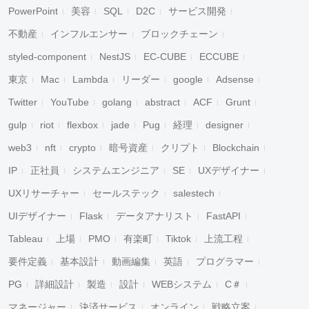
PowerPoint
美容
SQL
D2C
サービス開発
不動産
インフルエンサー
ブロックチェーン
styled-component
NestJS
EC-CUBE
ECCUBE
東京
Mac
Lambda
リーダー
google
Adsense
Twitter
YouTube
golang
abstract
ACF
Grunt
gulp
riot
flexbox
jade
Pug
経理
designer
web3
nft
crypto
暗号資産
クリプト
Blockchain
IP
正社員
システムエンジニア
SE
UXデザイナー
UXリサーチャー
セールステック
salestech
UIデザイナー
Flask
データアナリスト
FastAPI
Tableau
上場
PMO
有楽町
Tiktok
上流工程
要件定義
基本設計
動画編集
英語
プログラマー
PG
詳細設計
製造
設計
WEBシステム
C＃
マネージャー
決済サービス
オンライン
戦略立案