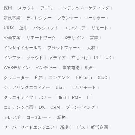
採用
スカウト
アプリ
コンテンツマーケティング
新規事業
ディレクター
プランナー
マーケター
UIUX
運用
バックエンド
エンジニア
リモート
企画立案
リモートワーク
UXデザイン
営業
インサイドセールス
プラットフォーム
人材
インフラ
クラウド
メディア
立ち上げ
PR
UX
WEBデザイン
ベンチャー
事業開発
動画
クリエーター
広告
コンテンツ
HR Tech
CtoC
シェアリングエコノミー
Uber
フルリモート
クリエイティブ
バナー
BtoB
PMF
IT
コンテンツ企画
DX
CRM
ブランディング
テレアポ
コーポレート
総務
サーバーサイドエンジニア
新規サービス
経営企画