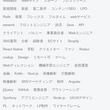
Web制作
Webサイト
スポーツ
プレスリリース
新規開発
新規
第二新卒
コンテンツSEO
LPO
Rails
複業
フレックス
フルタイム
webサービス
wework
フロントエンジニア
決済
Java
API
クライアント
パルミー
事業責任者
Webエンジニア
SNS運用
分析
経験者
ECサイト
Shopify
React Native
常駐
クリエイター
ファン
Redux
nodejs
Design
リモート可
ゲーム
Webディレクション
機械学習エンジニア
仮想通貨
金融
Kotlin
Nuxt.js
画像解析
行動解析
映像解析
SNSマーケティング
制作
Angular
jQuery
GitHub
業務改善
アウトソーシング
Symfony
アプリエンジニア
Node.js
UI/UXデザイン
PL
ネットワーク
LP制作
ワイヤーフレーム