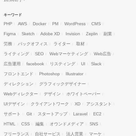
キーワード
PHP
AWS
Docker
PM
WordPress
CMS
Figma
Sketch
Adobe XD
Invision
Zeplin
副業
労務
バックオフィス
ライター
取材
ライティング
SEO
Webマーケティング
Web広告
広告運用
facebook
リスティング
UI
Slack
フロントエンド
Photoshop
Illustrator
ディレクション
グラフィックデザイナー
Webディレクター
デザイン
ホワイトペーパー
UIデザイン
クライアントワーク
XD
アシスタント
サポート
Git
スタートアップ
Laravel
EC2
HTML
CSS
編集
オウンドメディア
SNS
フリーランス
自社サービス
法人営業
マーケ