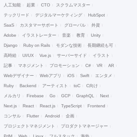
人工知能
起業
CTO
スクラムマスター
テックリード
デジタルマーケティング
HubSpot
SaaS
カスタマーサポート
グローバル
外資
Adobe
イラストレーター
音楽
教育
Unity
Django
Ruby on Rails
モダンな技術
長期継続も可
高時給
UI/UX
Vue.js
サーバーサイド
イラスト
記事
マネジメント
プロモーション
C#
VR
AR
Webデザイナー
Webアプリ
iOS
Swift
エンタメ
Ruby
Backend
アーティスト
toC
C向け
メルカリ
Firebase
Go
GCP
GraphQL
Next
Next.js
React
React.js
TypeScript
Frontend
コンサル
Flutter
Android
企画
プロジェクトマネジメント
プロダクトマネージャー
PdM
Web
Linux
フルスタック
海外