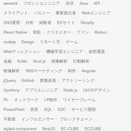
wework
フロントエンジニア
決済
Java
API
クライアント
パルミー
事業責任者
Webエンジニア
SNS運用
分析
経験者
ECサイト
Shopify
React Native
常駐
クリエイター
ファン
Redux
nodejs
Design
リモート可
ゲーム
Webディレクション
機械学習エンジニア
仮想通貨
金融
Kotlin
Nuxt.js
画像解析
行動解析
映像解析
SNSマーケティング
制作
Angular
jQuery
GitHub
業務改善
アウトソーシング
Symfony
アプリエンジニア
Node.js
UI/UXデザイン
PL
ネットワーク
LP制作
ワイヤーフレーム
PowerPoint
美容
SQL
D2C
サービス開発
不動産
インフルエンサー
ブロックチェーン
styled-component
NestJS
EC-CUBE
ECCUBE