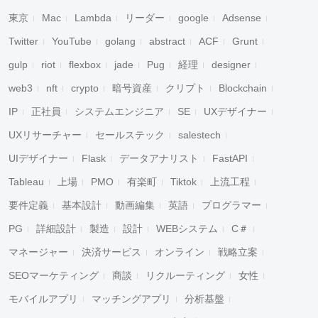
東京
Mac
Lambda
リーダー
google
Adsense
Twitter
YouTube
golang
abstract
ACF
Grunt
gulp
riot
flexbox
jade
Pug
経理
designer
web3
nft
crypto
暗号資産
クリプト
Blockchain
IP
正社員
システムエンジニア
SE
UXデザイナー
UXリサーチャー
セールステック
salestech
UIデザイナー
Flask
データアナリスト
FastAPI
Tableau
上場
PMO
有楽町
Tiktok
上流工程
要件定義
基本設計
動画編集
英語
プログラマー
PG
詳細設計
製造
設計
WEBシステム
C＃
マネージャー
決済サービス
オンライン
戦略立案
SEOマーケティング
商談
リクルーティング
女性
モバイルアプリ
マッチングアプリ
分析基盤