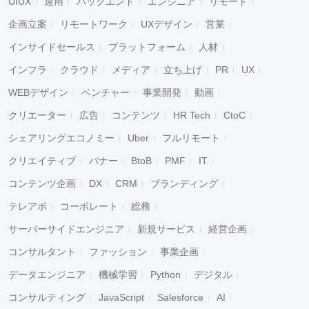
UIUX
運用
バックエンド
エンジニア
リモート
企画立案
リモートワーク
UXデザイン
営業
インサイドセールス
プラットフォーム
人材
インフラ
クラウド
メディア
立ち上げ
PR
UX
WEBデザイン
ベンチャー
事業開発
動画
クリエーター
広告
コンテンツ
HR Tech
CtoC
シェアリングエコノミー
Uber
フルリモート
クリエイティブ
バナー
BtoB
PMF
IT
コンテンツ企画
DX
CRM
ブランディング
テレアポ
コーポレート
総務
サーバーサイドエンジニア
新規サービス
経営企画
コンサルタント
ファッション
事業企画
データエンジニア
機械学習
Python
デジタル
コンサルティング
JavaScript
Salesforce
AI