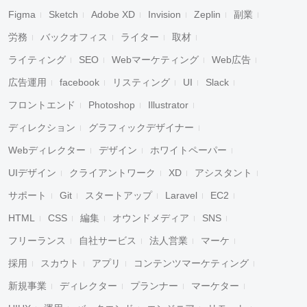
Figma
Sketch
Adobe XD
Invision
Zeplin
副業
労務
バックオフィス
ライター
取材
ライティング
SEO
Webマーケティング
Web広告
広告運用
facebook
リスティング
UI
Slack
フロントエンド
Photoshop
Illustrator
ディレクション
グラフィックデザイナー
Webディレクター
デザイン
ホワイトペーパー
UIデザイン
クライアントワーク
XD
アシスタント
サポート
Git
スタートアップ
Laravel
EC2
HTML
CSS
編集
オウンドメディア
SNS
フリーランス
自社サービス
法人営業
マーケ
採用
スカウト
アプリ
コンテンツマーケティング
新規事業
ディレクター
プランナー
マーケター