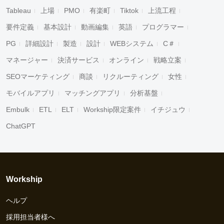
Tableau
上場
PMO
有楽町
Tiktok
上流工程
要件定義
基本設計
動画編集
英語
プログラマー
PG
詳細設計
製造
設計
WEBシステム
C＃
マネージャー
決済サービス
オンライン
戦略立案
SEOマーケティング
商談
リクルーティング
女性
モバイルアプリ
マッチングアプリ
分析基盤
Embulk
ETL
ELT
Workship限定案件
イチジュウ
ChatGPT
Workship
ヘルプ
採用担当者様へ