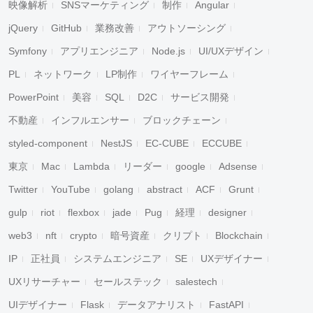
映像解析
SNSマーケティング
制作
Angular
jQuery
GitHub
業務改善
アウトソーシング
Symfony
アプリエンジニア
Node.js
UI/UXデザイン
PL
ネットワーク
LP制作
ワイヤーフレーム
PowerPoint
美容
SQL
D2C
サービス開発
不動産
インフルエンサー
ブロックチェーン
styled-component
NestJS
EC-CUBE
ECCUBE
東京
Mac
Lambda
リーダー
google
Adsense
Twitter
YouTube
golang
abstract
ACF
Grunt
gulp
riot
flexbox
jade
Pug
経理
designer
web3
nft
crypto
暗号資産
クリプト
Blockchain
IP
正社員
システムエンジニア
SE
UXデザイナー
UXリサーチャー
セールステック
salestech
UIデザイナー
Flask
データアナリスト
FastAPI