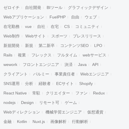
ゼロイチ
自社開発
BIツール
グラフィックデザイン
Webアプリケーション
FuelPHP
自由
ウェブ
在宅勤務
vue
自社
在宅
CS
コミュニティ
Web制作
Webサイト
スポーツ
プレスリリース
新規開発
新規
第二新卒
コンテンツSEO
LPO
Rails
複業
フレックス
フルタイム
webサービス
wework
フロントエンジニア
決済
Java
API
クライアント
パルミー
事業責任者
Webエンジニア
SNS運用
分析
経験者
ECサイト
Shopify
React Native
常駐
クリエイター
ファン
Redux
nodejs
Design
リモート可
ゲーム
Webディレクション
機械学習エンジニア
仮想通貨
金融
Kotlin
Nuxt.js
画像解析
行動解析