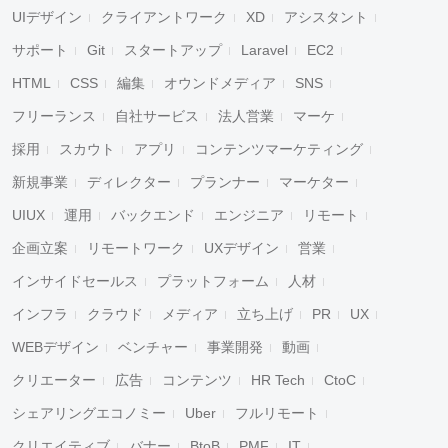
UIデザイン
クライアントワーク
XD
アシスタント
サポート
Git
スタートアップ
Laravel
EC2
HTML
CSS
編集
オウンドメディア
SNS
フリーランス
自社サービス
法人営業
マーケ
採用
スカウト
アプリ
コンテンツマーケティング
新規事業
ディレクター
プランナー
マーケター
UIUX
運用
バックエンド
エンジニア
リモート
企画立案
リモートワーク
UXデザイン
営業
インサイドセールス
プラットフォーム
人材
インフラ
クラウド
メディア
立ち上げ
PR
UX
WEBデザイン
ベンチャー
事業開発
動画
クリエーター
広告
コンテンツ
HR Tech
CtoC
シェアリングエコノミー
Uber
フルリモート
クリエイティブ
バナー
BtoB
PMF
IT