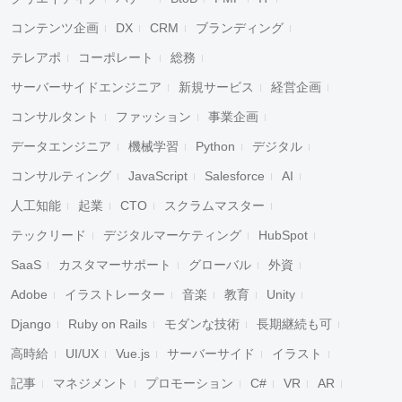
コンテンツ企画
DX
CRM
ブランディング
テレアポ
コーポレート
総務
サーバーサイドエンジニア
新規サービス
経営企画
コンサルタント
ファッション
事業企画
データエンジニア
機械学習
Python
デジタル
コンサルティング
JavaScript
Salesforce
AI
人工知能
起業
CTO
スクラムマスター
テックリード
デジタルマーケティング
HubSpot
SaaS
カスタマーサポート
グローバル
外資
Adobe
イラストレーター
音楽
教育
Unity
Django
Ruby on Rails
モダンな技術
長期継続も可
高時給
UI/UX
Vue.js
サーバーサイド
イラスト
記事
マネジメント
プロモーション
C#
VR
AR