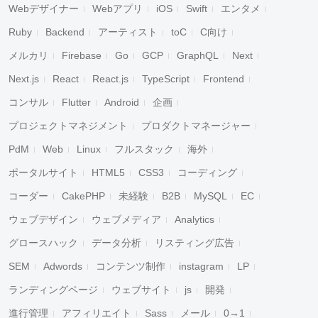
Webデザイナー
Webアプリ
iOS
Swift
エンタメ
Ruby
Backend
アーティスト
toC
C向け
メルカリ
Firebase
Go
GCP
GraphQL
Next
Next.js
React
React.js
TypeScript
Frontend
コンサル
Flutter
Android
企画
プロジェクトマネジメント
プロダクトマネージャー
PdM
Web
Linux
フルスタック
海外
ポータルサイト
HTML5
CSS3
コーディング
コーダー
CakePHP
未経験
B2B
MySQL
EC
ウェブデザイン
ウェブメディア
Analytics
グロースハック
データ分析
リスティング広告
SEM
Adwords
コンテンツ制作
instagram
LP
ランディングページ
ウェブサイト
js
開発
進行管理
アフィリエイト
Sass
メール
0→1