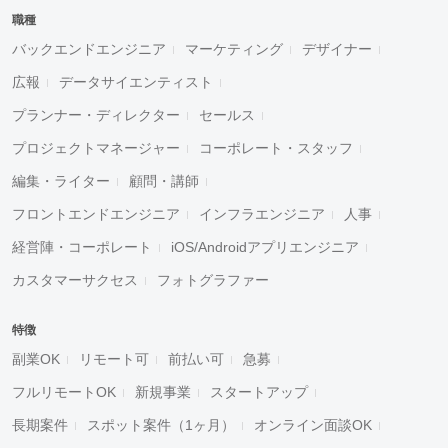
職種
バックエンドエンジニア
マーケティング
デザイナー
広報
データサイエンティスト
プランナー・ディレクター
セールス
プロジェクトマネージャー
コーポレート・スタッフ
編集・ライター
顧問・講師
フロントエンドエンジニア
インフラエンジニア
人事
経営陣・コーポレート
iOS/Androidアプリエンジニア
カスタマーサクセス
フォトグラファー
特徴
副業OK
リモート可
前払い可
急募
フルリモートOK
新規事業
スタートアップ
長期案件
スポット案件（1ヶ月）
オンライン面談OK