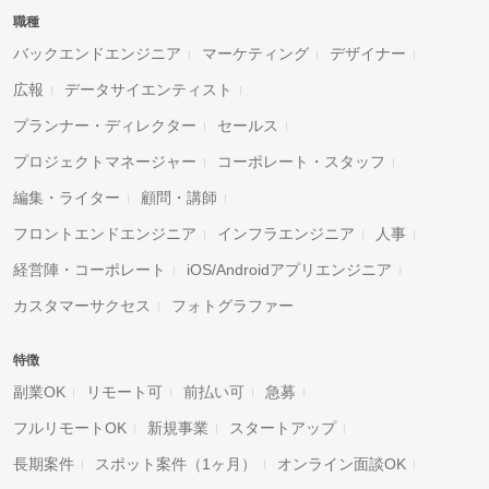
職種
バックエンドエンジニア
マーケティング
デザイナー
広報
データサイエンティスト
プランナー・ディレクター
セールス
プロジェクトマネージャー
コーポレート・スタッフ
編集・ライター
顧問・講師
フロントエンドエンジニア
インフラエンジニア
人事
経営陣・コーポレート
iOS/Androidアプリエンジニア
カスタマーサクセス
フォトグラファー
特徴
副業OK
リモート可
前払い可
急募
フルリモートOK
新規事業
スタートアップ
長期案件
スポット案件（1ヶ月）
オンライン面談OK