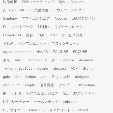
映像解析
SNSマーケティング
制作
Angular
jQuery
GitHub
業務改善
アウトソーシング
Symfony
アプリエンジニア
Node.js
UI/UXデザイン
PL
ネットワーク
LP制作
ワイヤーフレーム
PowerPoint
美容
SQL
D2C
サービス開発
不動産
インフルエンサー
ブロックチェーン
styled-component
NestJS
EC-CUBE
ECCUBE
東京
Mac
Lambda
リーダー
google
Adsense
Twitter
YouTube
golang
abstract
ACF
Grunt
gulp
riot
flexbox
jade
Pug
経理
designer
web3
nft
crypto
暗号資産
クリプト
Blockchain
IP
正社員
システムエンジニア
SE
UXデザイナー
UXリサーチャー
セールステック
salestech
UIデザイナー
Flask
データアナリスト
FastAPI