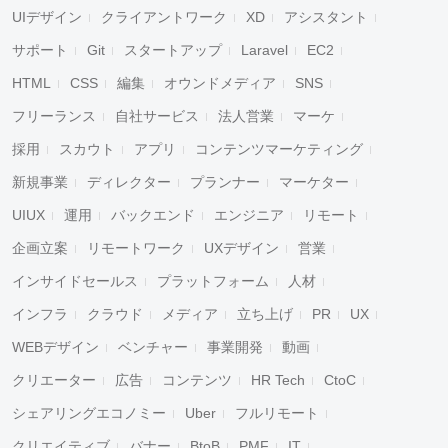
UIデザイン
クライアントワーク
XD
アシスタント
サポート
Git
スタートアップ
Laravel
EC2
HTML
CSS
編集
オウンドメディア
SNS
フリーランス
自社サービス
法人営業
マーケ
採用
スカウト
アプリ
コンテンツマーケティング
新規事業
ディレクター
プランナー
マーケター
UIUX
運用
バックエンド
エンジニア
リモート
企画立案
リモートワーク
UXデザイン
営業
インサイドセールス
プラットフォーム
人材
インフラ
クラウド
メディア
立ち上げ
PR
UX
WEBデザイン
ベンチャー
事業開発
動画
クリエーター
広告
コンテンツ
HR Tech
CtoC
シェアリングエコノミー
Uber
フルリモート
クリエイティブ
バナー
BtoB
PMF
IT