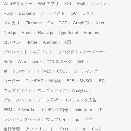
Webデザイナー
Webアプリ
iOS
Swift
エンタメ
Ruby
Backend
アーティスト
toC
C向け
メルカリ
Firebase
Go
GCP
GraphQL
Next
Next.js
React
React.js
TypeScript
Frontend
コンサル
Flutter
Android
企画
プロジェクトマネジメント
プロダクトマネージャー
PdM
Web
Linux
フルスタック
海外
ポータルサイト
HTML5
CSS3
コーディング
コーダー
CakePHP
未経験
B2B
MySQL
EC
ウェブデザイン
ウェブメディア
Analytics
グロースハック
データ分析
リスティング広告
SEM
Adwords
コンテンツ制作
instagram
LP
ランディングページ
ウェブサイト
js
開発
進行管理
アフィリエイト
Sass
メール
0→1