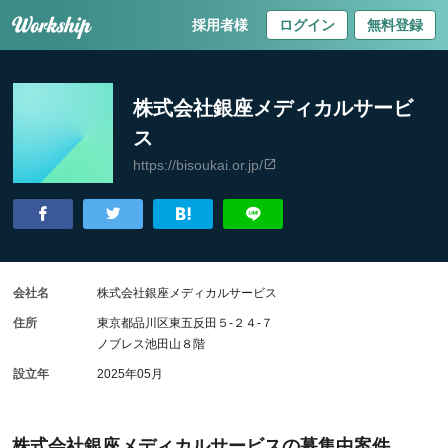
採用者様
ログイン
無料登録
株式会社銀座メディカルサービ
ス
https://bisoukai.or.jp/
会社名
株式会社銀座メディカルサービス
住所
東京都品川区東五反田５-２４-７
ノブレス池田山８階
設立年
2025年05月
株式会社銀座メディカルサービスの募集中案件