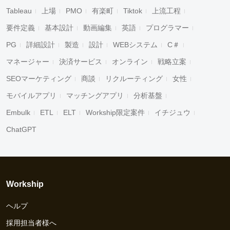
Tableau
上場
PMO
有楽町
Tiktok
上流工程
要件定義
基本設計
動画編集
英語
プログラマー
PG
詳細設計
製造
設計
WEBシステム
C＃
マネージャー
決済サービス
オンライン
戦略立案
SEOマーケティング
商談
リクルーティング
女性
モバイルアプリ
マッチングアプリ
分析基盤
Embulk
ETL
ELT
Workship限定案件
イチジュウ
ChatGPT
Workship
ヘルプ
採用担当者様へ