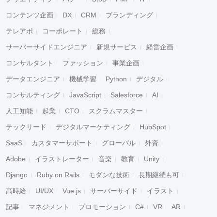
コンテンツ企画
DX
CRM
ブランディング
テレアポ
コーポレート
総務
サーバーサイドエンジニア
新規サービス
経営企画
コンサルタント
ファッション
事業企画
データエンジニア
機械学習
Python
デジタル
コンサルティング
JavaScript
Salesforce
AI
人工知能
起業
CTO
スクラムマスター
テックリード
デジタルマーケティング
HubSpot
SaaS
カスタマーサポート
グローバル
外資
Adobe
イラストレーター
音楽
教育
Unity
Django
Ruby on Rails
モダンな技術
長期継続も可
高時給
UI/UX
Vue.js
サーバーサイド
イラスト
記事
マネジメント
プロモーション
C#
VR
AR