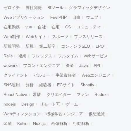
ゼロイチ
自社開発
BIツール
グラフィックデザイン
Webアプリケーション
FuelPHP
自由
ウェブ
在宅勤務
vue
自社
在宅
CS
コミュニティ
Web制作
Webサイト
スポーツ
プレスリリース
新規開発
新規
第二新卒
コンテンツSEO
LPO
Rails
複業
フレックス
フルタイム
webサービス
wework
フロントエンジニア
決済
Java
API
クライアント
パルミー
事業責任者
Webエンジニア
SNS運用
分析
経験者
ECサイト
Shopify
React Native
常駐
クリエイター
ファン
Redux
nodejs
Design
リモート可
ゲーム
Webディレクション
機械学習エンジニア
仮想通貨
金融
Kotlin
Nuxt.js
画像解析
行動解析