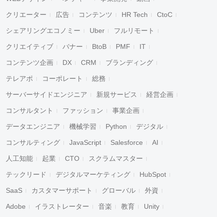
クリエーター
広告
コンテンツ
HR Tech
CtoC
シェアリングエコノミー
Uber
フルリモート
クリエイティブ
バナー
BtoB
PMF
IT
コンテンツ企画
DX
CRM
ブランディング
テレアポ
コーポレート
総務
サーバーサイドエンジニア
新規サービス
経営企画
コンサルタント
ファッション
事業企画
データエンジニア
機械学習
Python
デジタル
コンサルティング
JavaScript
Salesforce
AI
人工知能
起業
CTO
スクラムマスター
テックリード
デジタルマーケティング
HubSpot
SaaS
カスタマーサポート
グローバル
外資
Adobe
イラストレーター
音楽
教育
Unity