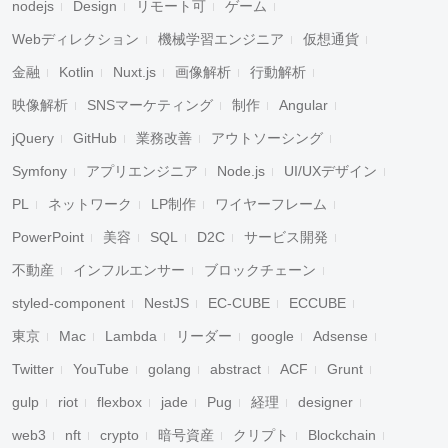
nodejs
Design
リモート可
ゲーム
Webディレクション
機械学習エンジニア
仮想通貨
金融
Kotlin
Nuxt.js
画像解析
行動解析
映像解析
SNSマーケティング
制作
Angular
jQuery
GitHub
業務改善
アウトソーシング
Symfony
アプリエンジニア
Node.js
UI/UXデザイン
PL
ネットワーク
LP制作
ワイヤーフレーム
PowerPoint
美容
SQL
D2C
サービス開発
不動産
インフルエンサー
ブロックチェーン
styled-component
NestJS
EC-CUBE
ECCUBE
東京
Mac
Lambda
リーダー
google
Adsense
Twitter
YouTube
golang
abstract
ACF
Grunt
gulp
riot
flexbox
jade
Pug
経理
designer
web3
nft
crypto
暗号資産
クリプト
Blockchain