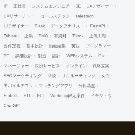
IP
正社員
システムエンジニア
SE
UXデザイナー
UXリサーチャー
セールステック
salestech
UIデザイナー
Flask
データアナリスト
FastAPI
Tableau
上場
PMO
有楽町
Tiktok
上流工程
要件定義
基本設計
動画編集
英語
プログラマー
PG
詳細設計
製造
設計
WEBシステム
C＃
マネージャー
決済サービス
オンライン
戦略立案
SEOマーケティング
商談
リクルーティング
女性
モバイルアプリ
マッチングアプリ
分析基盤
Embulk
ETL
ELT
Workship限定案件
イチジュウ
ChatGPT