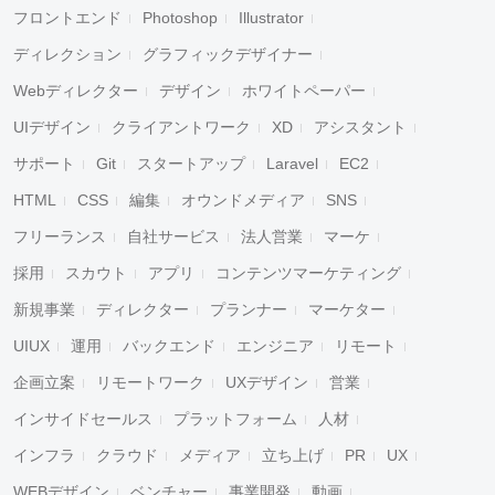
フロントエンド
Photoshop
Illustrator
ディレクション
グラフィックデザイナー
Webディレクター
デザイン
ホワイトペーパー
UIデザイン
クライアントワーク
XD
アシスタント
サポート
Git
スタートアップ
Laravel
EC2
HTML
CSS
編集
オウンドメディア
SNS
フリーランス
自社サービス
法人営業
マーケ
採用
スカウト
アプリ
コンテンツマーケティング
新規事業
ディレクター
プランナー
マーケター
UIUX
運用
バックエンド
エンジニア
リモート
企画立案
リモートワーク
UXデザイン
営業
インサイドセールス
プラットフォーム
人材
インフラ
クラウド
メディア
立ち上げ
PR
UX
WEBデザイン
ベンチャー
事業開発
動画