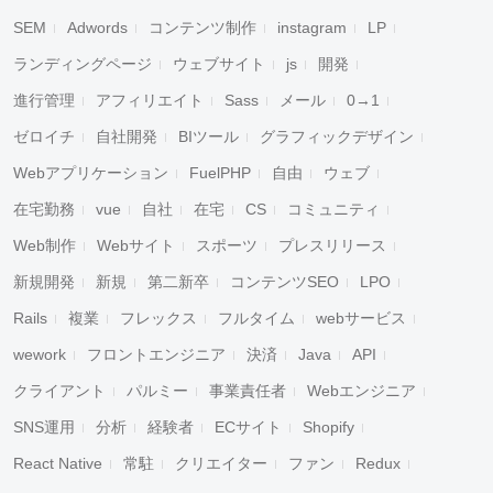
SEM
Adwords
コンテンツ制作
instagram
LP
ランディングページ
ウェブサイト
js
開発
進行管理
アフィリエイト
Sass
メール
0→1
ゼロイチ
自社開発
BIツール
グラフィックデザイン
Webアプリケーション
FuelPHP
自由
ウェブ
在宅勤務
vue
自社
在宅
CS
コミュニティ
Web制作
Webサイト
スポーツ
プレスリリース
新規開発
新規
第二新卒
コンテンツSEO
LPO
Rails
複業
フレックス
フルタイム
webサービス
wework
フロントエンジニア
決済
Java
API
クライアント
パルミー
事業責任者
Webエンジニア
SNS運用
分析
経験者
ECサイト
Shopify
React Native
常駐
クリエイター
ファン
Redux