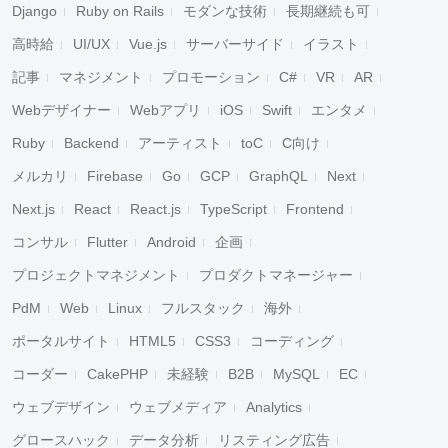
Django
Ruby on Rails
モダンな技術
長期継続も可
高時給
UI/UX
Vue.js
サーバーサイド
イラスト
記事
マネジメント
プロモーション
C#
VR
AR
Webデザイナー
Webアプリ
iOS
Swift
エンタメ
Ruby
Backend
アーティスト
toC
C向け
メルカリ
Firebase
Go
GCP
GraphQL
Next
Next.js
React
React.js
TypeScript
Frontend
コンサル
Flutter
Android
企画
プロジェクトマネジメント
プロダクトマネージャー
PdM
Web
Linux
フルスタック
海外
ポータルサイト
HTML5
CSS3
コーディング
コーダー
CakePHP
未経験
B2B
MySQL
EC
ウェブデザイン
ウェブメディア
Analytics
グロースハック
データ分析
リスティング広告