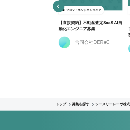
ロントエンドエンジニア
フロントエンドエンジニア
部リモ】RPA内製化・業務自
【直接契約】不動産査定SaaS AI自
推進プロジェクトでn8n経験
動化エンジニア募集
募集！
合同会社DERaC
株式会社クリーク・ア
ンド・リバー社
トップ
募集を探す
シースリーレーヴ株式