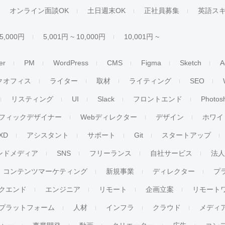
オンライン面談OK
土日週末OK
正社員募集
英語ス
 5,000円
5,001円 ~ 10,000円
10,001円 ~
er
PM
WordPress
CMS
Figma
Sketch
A
クオフィス
ライター
取材
ライティング
SEO
リスティング
UI
Slack
フロントエンド
Photos
フィックデザイナー
Webディレクター
デザイン
ホワイ
XD
アシスタント
サポート
Git
スタートアップ
ンドメディア
SNS
フリーランス
自社サービス
法
コンテンツマーケティング
新規事業
ディレクター
プ
クエンド
エンジニア
リモート
企画立案
リモート
プラットフォーム
人材
インフラ
クラウド
メディ