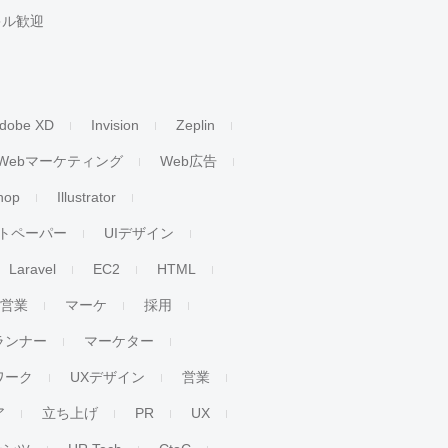
キル歓迎
dobe XD
Invision
Zeplin
Webマーケティング
Web広告
hop
Illustrator
トペーパー
UIデザイン
Laravel
EC2
HTML
人営業
マーケ
採用
ランナー
マーケター
ワーク
UXデザイン
営業
ア
立ち上げ
PR
UX