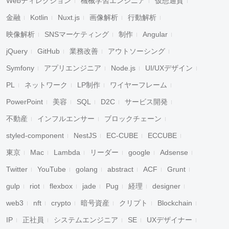
Webディレクション
機械学習エンジニア
仮想通貨
金融
Kotlin
Nuxt.js
画像解析
行動解析
映像解析
SNSマーケティング
制作
Angular
jQuery
GitHub
業務改善
アウトソーシング
Symfony
アプリエンジニア
Node.js
UI/UXデザイン
PL
ネットワーク
LP制作
ワイヤーフレーム
PowerPoint
美容
SQL
D2C
サービス開発
不動産
インフルエンサー
ブロックチェーン
styled-component
NestJS
EC-CUBE
ECCUBE
東京
Mac
Lambda
リーダー
google
Adsense
Twitter
YouTube
golang
abstract
ACF
Grunt
gulp
riot
flexbox
jade
Pug
経理
designer
web3
nft
crypto
暗号資産
クリプト
Blockchain
IP
正社員
システムエンジニア
SE
UXデザイナー