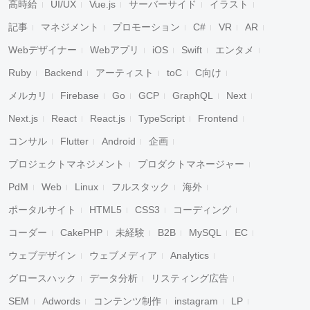
高時給
UI/UX
Vue.js
サーバーサイド
イラスト
記事
マネジメント
プロモーション
C#
VR
AR
Webデザイナー
Webアプリ
iOS
Swift
エンタメ
Ruby
Backend
アーティスト
toC
C向け
メルカリ
Firebase
Go
GCP
GraphQL
Next
Next.js
React
React.js
TypeScript
Frontend
コンサル
Flutter
Android
企画
プロジェクトマネジメント
プロダクトマネージャー
PdM
Web
Linux
フルスタック
海外
ポータルサイト
HTML5
CSS3
コーディング
コーダー
CakePHP
未経験
B2B
MySQL
EC
ウェブデザイン
ウェブメディア
Analytics
グロースハック
データ分析
リスティング広告
SEM
Adwords
コンテンツ制作
instagram
LP