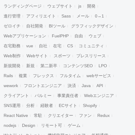
ランディングページ
ウェブサイト
js
開発
進行管理
アフィリエイト
Sass
メール
0→1
ゼロイチ
自社開発
BIツール
グラフィックデザイン
Webアプリケーション
FuelPHP
自由
ウェブ
在宅勤務
vue
自社
在宅
CS
コミュニティ
Web制作
Webサイト
スポーツ
プレスリリース
新規開発
新規
第二新卒
コンテンツSEO
LPO
Rails
複業
フレックス
フルタイム
webサービス
wework
フロントエンジニア
決済
Java
API
クライアント
パルミー
事業責任者
Webエンジニア
SNS運用
分析
経験者
ECサイト
Shopify
React Native
常駐
クリエイター
ファン
Redux
nodejs
Design
リモート可
ゲーム