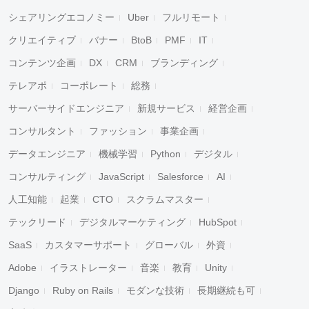
シェアリングエコノミー
Uber
フルリモート
クリエイティブ
バナー
BtoB
PMF
IT
コンテンツ企画
DX
CRM
ブランディング
テレアポ
コーポレート
総務
サーバーサイドエンジニア
新規サービス
経営企画
コンサルタント
ファッション
事業企画
データエンジニア
機械学習
Python
デジタル
コンサルティング
JavaScript
Salesforce
AI
人工知能
起業
CTO
スクラムマスター
テックリード
デジタルマーケティング
HubSpot
SaaS
カスタマーサポート
グローバル
外資
Adobe
イラストレーター
音楽
教育
Unity
Django
Ruby on Rails
モダンな技術
長期継続も可