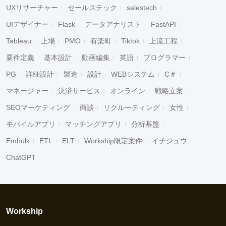
UXリサーチャー
セールステック
salestech
UIデザイナー
Flask
データアナリスト
FastAPI
Tableau
上場
PMO
有楽町
Tiktok
上流工程
要件定義
基本設計
動画編集
英語
プログラマー
PG
詳細設計
製造
設計
WEBシステム
C＃
マネージャー
決済サービス
オンライン
戦略立案
SEOマーケティング
商談
リクルーティング
女性
モバイルアプリ
マッチングアプリ
分析基盤
Embulk
ETL
ELT
Workship限定案件
イチジュウ
ChatGPT
Workship