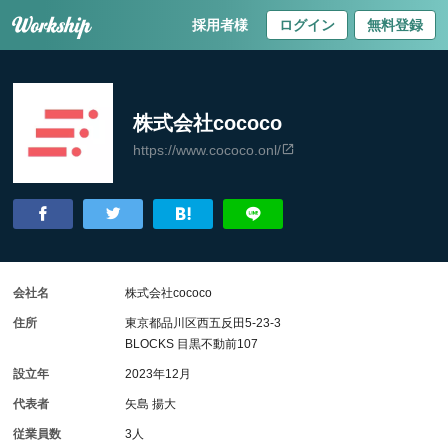
採用者様
ログイン
無料登録
株式会社cococo
https://www.cococo.onl/
会社名
株式会社cococo
住所
東京都品川区西五反田5-23-3
BLOCKS 目黒不動前107
設立年
2023年12月
代表者
矢島 揚大
従業員数
3人