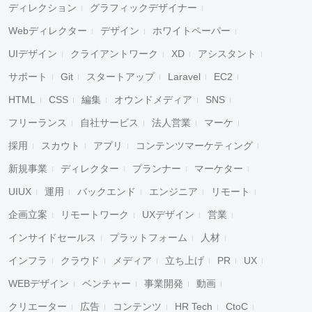
ディレクション
グラフィックデザイナー
Webディレクター
デザイン
ホワイトペーパー
UIデザイン
クライアントワーク
XD
アシスタント
サポート
Git
スタートアップ
Laravel
EC2
HTML
CSS
編集
オウンドメディア
SNS
フリーランス
自社サービス
法人営業
マーケ
採用
スカウト
アプリ
コンテンツマーケティング
新規事業
ディレクター
プランナー
マーケター
UIUX
運用
バックエンド
エンジニア
リモート
企画立案
リモートワーク
UXデザイン
営業
インサイドセールス
プラットフォーム
人材
インフラ
クラウド
メディア
立ち上げ
PR
UX
WEBデザイン
ベンチャー
事業開発
動画
クリエーター
広告
コンテンツ
HR Tech
CtoC