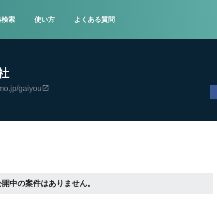
集検索
使い方
よくある質問
社
mo.jp/gaiyou
公開中の案件はありません。