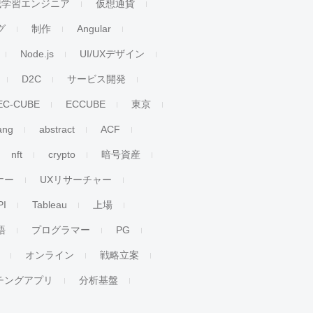
械学習エンジニア
仮想通貨
グ
制作
Angular
Node.js
UI/UXデザイン
D2C
サービス開発
EC-CUBE
ECCUBE
東京
ang
abstract
ACF
nft
crypto
暗号資産
ナー
UXリサーチャー
PI
Tableau
上場
語
プログラマー
PG
オンライン
戦略立案
チングアプリ
分析基盤