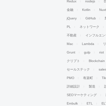
Redux
nodejs
D
金融
Kotlin
Nuxt
jQuery
GitHub
PL
ネットワーク
不動産
インフルエン
Mac
Lambda
Grunt
gulp
riot
クリプト
Blockchain
セールステック
sale
PMO
有楽町
Ti
詳細設計
製造
SEOマーケティング
Embulk
ETL
EL