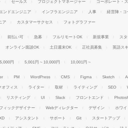
ー
セールス
プロジェクトマネージャー
コーポレート・
エンドエンジニア
インフラエンジニア
人事
経営陣・コ
ジニア
カスタマーサクセス
フォトグラファー
前払い可
急募
フルリモートOK
新規事業
スタ
オンライン面談OK
土日週末OK
正社員募集
英語ス
 5,000円
5,001円 ~ 10,000円
10,001円 ~
er
PM
WordPress
CMS
Figma
Sketch
A
クオフィス
ライター
取材
ライティング
SEO
リスティング
UI
Slack
フロントエンド
Photos
フィックデザイナー
Webディレクター
デザイン
ホワイ
XD
アシスタント
サポート
Git
スタートアップ