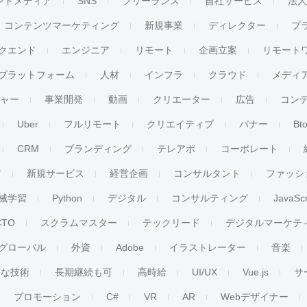
ンドメディア
SNS
フリーランス
自社サービス
法
コンテンツマーケティング
新規事業
ディレクター
プ
クエンド
エンジニア
リモート
企画立案
リモート
プラットフォーム
人材
インフラ
クラウド
メディ
チャー
事業開発
動画
クリエーター
広告
コン
Uber
フルリモート
クリエイティブ
バナー
Bt
CRM
ブランディング
テレアポ
コーポレート
ア
新規サービス
経営企画
コンサルタント
ファッシ
械学習
Python
デジタル
コンサルティング
JavaScr
CTO
スクラムマスター
テックリード
デジタルマーケテ
グローバル
外資
Adobe
イラストレーター
音楽
ンな技術
長期継続も可
高時給
UI/UX
Vue.js
サ
プロモーション
C#
VR
AR
Webデザイナー