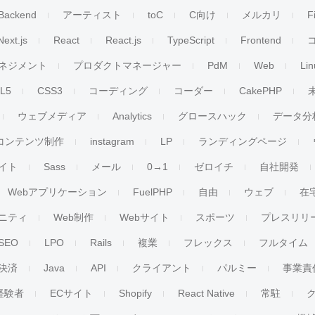
Backend
アーティスト
toC
C向け
メルカリ
F
Next.js
React
React.js
TypeScript
Frontend
ネジメント
プロダクトマネージャー
PdM
Web
Lin
L5
CSS3
コーディング
コーダー
CakePHP
ウェブメディア
Analytics
グロースハック
データ分
コンテンツ制作
instagram
LP
ランディングページ
イト
Sass
メール
0→1
ゼロイチ
自社開発
Webアプリケーション
FuelPHP
自由
ウェブ
在
ニティ
Web制作
Webサイト
スポーツ
プレスリリ
SEO
LPO
Rails
複業
フレックス
フルタイム
決済
Java
API
クライアント
パルミー
事業責
経験者
ECサイト
Shopify
React Native
常駐