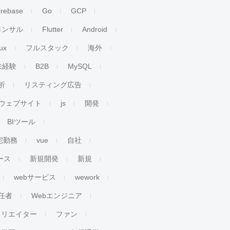
irebase
Go
GCP
コンサル
Flutter
Android
ux
フルスタック
海外
未経験
B2B
MySQL
析
リスティング広告
ウェブサイト
js
開発
BIツール
宅勤務
vue
自社
ース
新規開発
新規
webサービス
wework
任者
Webエンジニア
クリエイター
ファン