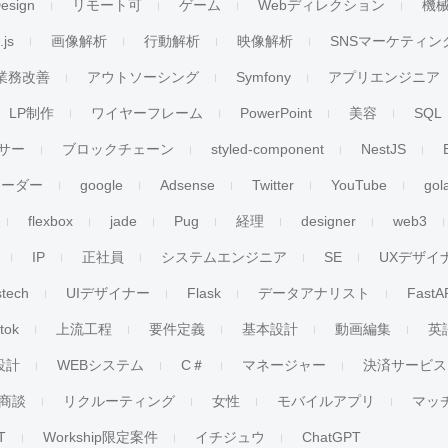
esign
リモート可
ゲーム
Webディレクション
機
.js
画像解析
行動解析
映像解析
SNSマーケティン
業務改善
アウトソーシング
Symfony
アプリエンジニア
LP制作
ワイヤーフレーム
PowerPoint
美容
SQL
サー
ブロックチェーン
styled-component
NestJS
リーダー
google
Adsense
Twitter
YouTube
gol
flexbox
jade
Pug
経理
designer
web3
IP
正社員
システムエンジニア
SE
UXデザイ
stech
UIデザイナー
Flask
データアナリスト
FastA
ktok
上流工程
要件定義
基本設計
動画編集
英
設計
WEBシステム
C＃
マネージャー
決済サービス
商談
リクルーティング
女性
モバイルアプリ
マッ
T
Workship限定案件
イチジュウ
ChatGPT