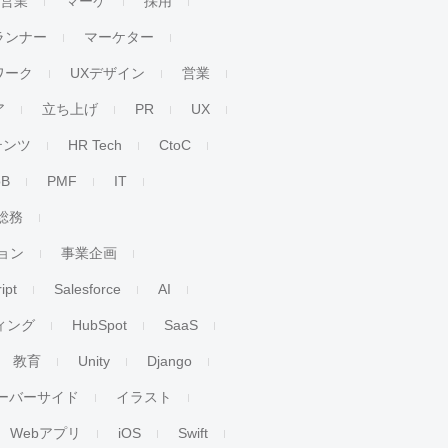
人営業
マーケ
採用
ランナー
マーケター
ワーク
UXデザイン
営業
ア
立ち上げ
PR
UX
テンツ
HR Tech
CtoC
oB
PMF
IT
総務
ョン
事業企画
ipt
Salesforce
AI
ィング
HubSpot
SaaS
教育
Unity
Django
ーバーサイド
イラスト
Webアプリ
iOS
Swift