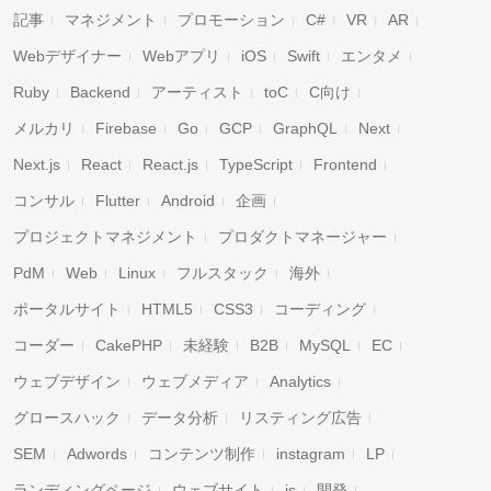
記事
マネジメント
プロモーション
C#
VR
AR
Webデザイナー
Webアプリ
iOS
Swift
エンタメ
Ruby
Backend
アーティスト
toC
C向け
メルカリ
Firebase
Go
GCP
GraphQL
Next
Next.js
React
React.js
TypeScript
Frontend
コンサル
Flutter
Android
企画
プロジェクトマネジメント
プロダクトマネージャー
PdM
Web
Linux
フルスタック
海外
ポータルサイト
HTML5
CSS3
コーディング
コーダー
CakePHP
未経験
B2B
MySQL
EC
ウェブデザイン
ウェブメディア
Analytics
グロースハック
データ分析
リスティング広告
SEM
Adwords
コンテンツ制作
instagram
LP
ランディングページ
ウェブサイト
js
開発