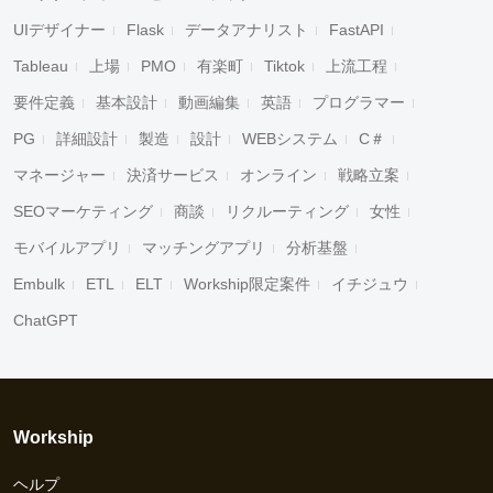
UIデザイナー
Flask
データアナリスト
FastAPI
Tableau
上場
PMO
有楽町
Tiktok
上流工程
要件定義
基本設計
動画編集
英語
プログラマー
PG
詳細設計
製造
設計
WEBシステム
C＃
マネージャー
決済サービス
オンライン
戦略立案
SEOマーケティング
商談
リクルーティング
女性
モバイルアプリ
マッチングアプリ
分析基盤
Embulk
ETL
ELT
Workship限定案件
イチジュウ
ChatGPT
Workship
ヘルプ