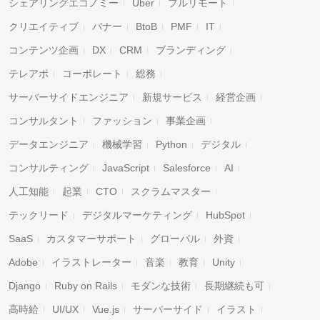
シェアリングエコノミー
Uber
フルリモート
クリエイティブ
バナー
BtoB
PMF
IT
コンテンツ企画
DX
CRM
ブランディング
テレアポ
コーポレート
総務
サーバーサイドエンジニア
新規サービス
経営企画
コンサルタント
ファッション
事業企画
データエンジニア
機械学習
Python
デジタル
コンサルティング
JavaScript
Salesforce
AI
人工知能
起業
CTO
スクラムマスター
テックリード
デジタルマーケティング
HubSpot
SaaS
カスタマーサポート
グローバル
外資
Adobe
イラストレーター
音楽
教育
Unity
Django
Ruby on Rails
モダンな技術
長期継続も可
高時給
UI/UX
Vue.js
サーバーサイド
イラスト