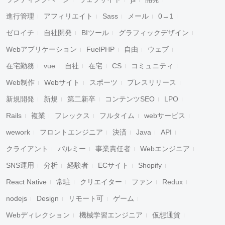
進行管理
アフィリエイト
Sass
メール
0→1
ゼロイチ
自社開発
BIツール
グラフィックデザイン
Webアプリケーション
FuelPHP
自由
ウェブ
在宅勤務
vue
自社
在宅
CS
コミュニティ
Web制作
Webサイト
スポーツ
プレスリリース
新規開発
新規
第二新卒
コンテンツSEO
LPO
Rails
複業
フレックス
フルタイム
webサービス
wework
フロントエンジニア
決済
Java
API
クライアント
パルミー
事業責任者
Webエンジニア
SNS運用
分析
経験者
ECサイト
Shopify
React Native
常駐
クリエイター
ファン
Redux
nodejs
Design
リモート可
ゲーム
Webディレクション
機械学習エンジニア
仮想通貨