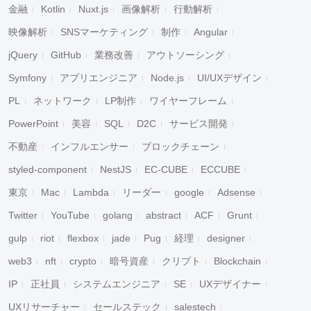
金融
Kotlin
Nuxt.js
画像解析
行動解析
映像解析
SNSマーケティング
制作
Angular
jQuery
GitHub
業務改善
アウトソーシング
Symfony
アプリエンジニア
Node.js
UI/UXデザイン
PL
ネットワーク
LP制作
ワイヤーフレーム
PowerPoint
美容
SQL
D2C
サービス開発
不動産
インフルエンサー
ブロックチェーン
styled-component
NestJS
EC-CUBE
ECCUBE
東京
Mac
Lambda
リーダー
google
Adsense
Twitter
YouTube
golang
abstract
ACF
Grunt
gulp
riot
flexbox
jade
Pug
経理
designer
web3
nft
crypto
暗号資産
クリプト
Blockchain
IP
正社員
システムエンジニア
SE
UXデザイナー
UXリサーチャー
セールステック
salestech