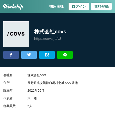
採用者様
ログイン
無料登録
株式会社covs
https://covs.jp/
会社名
株式会社covs
住所
長野県北安曇郡白馬村北城7227番地
設立年
2021年05月
代表者
太田祐一
従業員数
6人