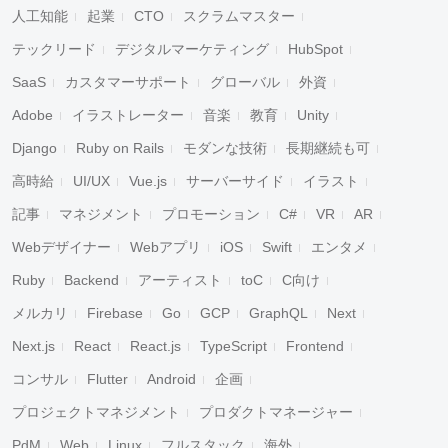
人工知能
起業
CTO
スクラムマスター
テックリード
デジタルマーケティング
HubSpot
SaaS
カスタマーサポート
グローバル
外資
Adobe
イラストレーター
音楽
教育
Unity
Django
Ruby on Rails
モダンな技術
長期継続も可
高時給
UI/UX
Vue.js
サーバーサイド
イラスト
記事
マネジメント
プロモーション
C#
VR
AR
Webデザイナー
Webアプリ
iOS
Swift
エンタメ
Ruby
Backend
アーティスト
toC
C向け
メルカリ
Firebase
Go
GCP
GraphQL
Next
Next.js
React
React.js
TypeScript
Frontend
コンサル
Flutter
Android
企画
プロジェクトマネジメント
プロダクトマネージャー
PdM
Web
Linux
フルスタック
海外