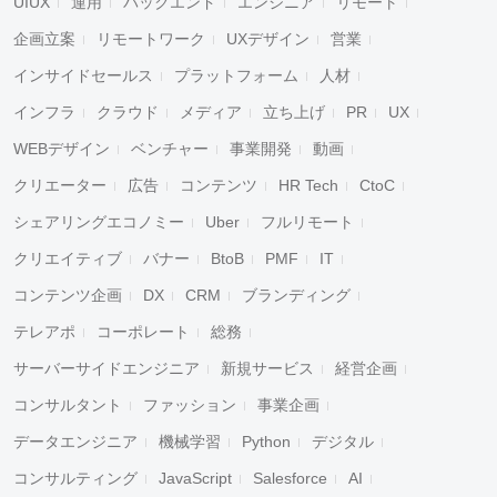
UIUX
運用
バックエンド
エンジニア
リモート
企画立案
リモートワーク
UXデザイン
営業
インサイドセールス
プラットフォーム
人材
インフラ
クラウド
メディア
立ち上げ
PR
UX
WEBデザイン
ベンチャー
事業開発
動画
クリエーター
広告
コンテンツ
HR Tech
CtoC
シェアリングエコノミー
Uber
フルリモート
クリエイティブ
バナー
BtoB
PMF
IT
コンテンツ企画
DX
CRM
ブランディング
テレアポ
コーポレート
総務
サーバーサイドエンジニア
新規サービス
経営企画
コンサルタント
ファッション
事業企画
データエンジニア
機械学習
Python
デジタル
コンサルティング
JavaScript
Salesforce
AI