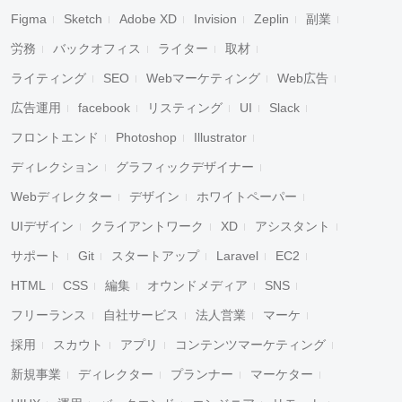
Figma
Sketch
Adobe XD
Invision
Zeplin
副業
労務
バックオフィス
ライター
取材
ライティング
SEO
Webマーケティング
Web広告
広告運用
facebook
リスティング
UI
Slack
フロントエンド
Photoshop
Illustrator
ディレクション
グラフィックデザイナー
Webディレクター
デザイン
ホワイトペーパー
UIデザイン
クライアントワーク
XD
アシスタント
サポート
Git
スタートアップ
Laravel
EC2
HTML
CSS
編集
オウンドメディア
SNS
フリーランス
自社サービス
法人営業
マーケ
採用
スカウト
アプリ
コンテンツマーケティング
新規事業
ディレクター
プランナー
マーケター