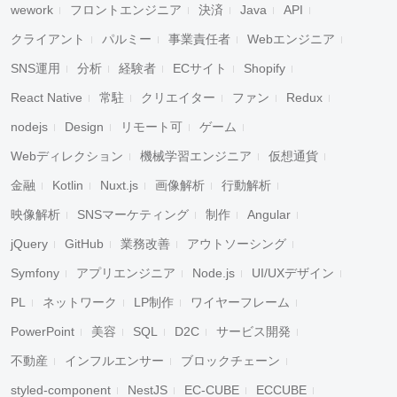
wework
フロントエンジニア
決済
Java
API
クライアント
パルミー
事業責任者
Webエンジニア
SNS運用
分析
経験者
ECサイト
Shopify
React Native
常駐
クリエイター
ファン
Redux
nodejs
Design
リモート可
ゲーム
Webディレクション
機械学習エンジニア
仮想通貨
金融
Kotlin
Nuxt.js
画像解析
行動解析
映像解析
SNSマーケティング
制作
Angular
jQuery
GitHub
業務改善
アウトソーシング
Symfony
アプリエンジニア
Node.js
UI/UXデザイン
PL
ネットワーク
LP制作
ワイヤーフレーム
PowerPoint
美容
SQL
D2C
サービス開発
不動産
インフルエンサー
ブロックチェーン
styled-component
NestJS
EC-CUBE
ECCUBE