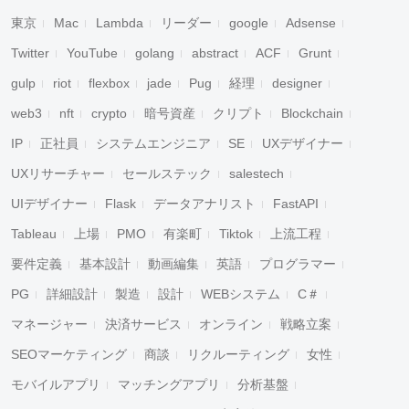
東京
Mac
Lambda
リーダー
google
Adsense
Twitter
YouTube
golang
abstract
ACF
Grunt
gulp
riot
flexbox
jade
Pug
経理
designer
web3
nft
crypto
暗号資産
クリプト
Blockchain
IP
正社員
システムエンジニア
SE
UXデザイナー
UXリサーチャー
セールステック
salestech
UIデザイナー
Flask
データアナリスト
FastAPI
Tableau
上場
PMO
有楽町
Tiktok
上流工程
要件定義
基本設計
動画編集
英語
プログラマー
PG
詳細設計
製造
設計
WEBシステム
C＃
マネージャー
決済サービス
オンライン
戦略立案
SEOマーケティング
商談
リクルーティング
女性
モバイルアプリ
マッチングアプリ
分析基盤