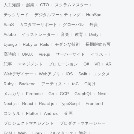
人工知能
起業
CTO
スクラムマスター
テックリード
デジタルマーケティング
HubSpot
SaaS
カスタマーサポート
グローバル
外資
Adobe
イラストレーター
音楽
教育
Unity
Django
Ruby on Rails
モダンな技術
長期継続も可
高時給
UI/UX
Vue.js
サーバーサイド
イラスト
記事
マネジメント
プロモーション
C#
VR
AR
Webデザイナー
Webアプリ
iOS
Swift
エンタメ
Ruby
Backend
アーティスト
toC
C向け
メルカリ
Firebase
Go
GCP
GraphQL
Next
Next.js
React
React.js
TypeScript
Frontend
コンサル
Flutter
Android
企画
プロジェクトマネジメント
プロダクトマネージャー
PdM
Web
Linux
フルスタック
海外