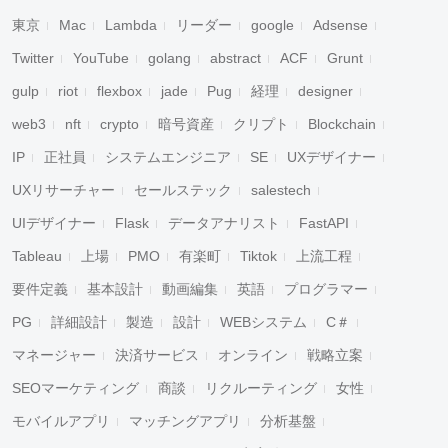
東京
Mac
Lambda
リーダー
google
Adsense
Twitter
YouTube
golang
abstract
ACF
Grunt
gulp
riot
flexbox
jade
Pug
経理
designer
web3
nft
crypto
暗号資産
クリプト
Blockchain
IP
正社員
システムエンジニア
SE
UXデザイナー
UXリサーチャー
セールステック
salestech
UIデザイナー
Flask
データアナリスト
FastAPI
Tableau
上場
PMO
有楽町
Tiktok
上流工程
要件定義
基本設計
動画編集
英語
プログラマー
PG
詳細設計
製造
設計
WEBシステム
C＃
マネージャー
決済サービス
オンライン
戦略立案
SEOマーケティング
商談
リクルーティング
女性
モバイルアプリ
マッチングアプリ
分析基盤