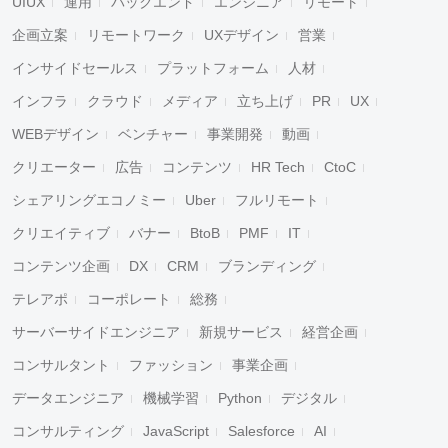
UIUX
運用
バックエンド
エンジニア
リモート
企画立案
リモートワーク
UXデザイン
営業
インサイドセールス
プラットフォーム
人材
インフラ
クラウド
メディア
立ち上げ
PR
UX
WEBデザイン
ベンチャー
事業開発
動画
クリエーター
広告
コンテンツ
HR Tech
CtoC
シェアリングエコノミー
Uber
フルリモート
クリエイティブ
バナー
BtoB
PMF
IT
コンテンツ企画
DX
CRM
ブランディング
テレアポ
コーポレート
総務
サーバーサイドエンジニア
新規サービス
経営企画
コンサルタント
ファッション
事業企画
データエンジニア
機械学習
Python
デジタル
コンサルティング
JavaScript
Salesforce
AI