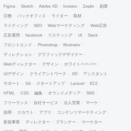
Figma
Sketch
Adobe XD
Invision
Zeplin
副業
労務
バックオフィス
ライター
取材
ライティング
SEO
Webマーケティング
Web広告
広告運用
facebook
リスティング
UI
Slack
フロントエンド
Photoshop
Illustrator
ディレクション
グラフィックデザイナー
Webディレクター
デザイン
ホワイトペーパー
UIデザイン
クライアントワーク
XD
アシスタント
サポート
Git
スタートアップ
Laravel
EC2
HTML
CSS
編集
オウンドメディア
SNS
フリーランス
自社サービス
法人営業
マーケ
採用
スカウト
アプリ
コンテンツマーケティング
新規事業
ディレクター
プランナー
マーケター