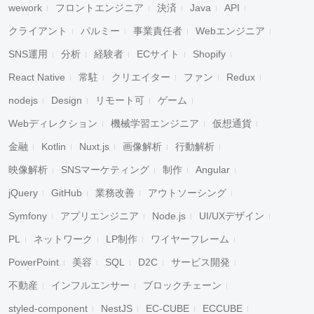
wework
フロントエンジニア
決済
Java
API
クライアント
パルミー
事業責任者
Webエンジニア
SNS運用
分析
経験者
ECサイト
Shopify
React Native
常駐
クリエイター
ファン
Redux
nodejs
Design
リモート可
ゲーム
Webディレクション
機械学習エンジニア
仮想通貨
金融
Kotlin
Nuxt.js
画像解析
行動解析
映像解析
SNSマーケティング
制作
Angular
jQuery
GitHub
業務改善
アウトソーシング
Symfony
アプリエンジニア
Node.js
UI/UXデザイン
PL
ネットワーク
LP制作
ワイヤーフレーム
PowerPoint
美容
SQL
D2C
サービス開発
不動産
インフルエンサー
ブロックチェーン
styled-component
NestJS
EC-CUBE
ECCUBE