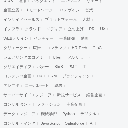
UIUX
運用
バックエンド
エンジニア
リモート
企画立案
リモートワーク
UXデザイン
営業
インサイドセールス
プラットフォーム
人材
インフラ
クラウド
メディア
立ち上げ
PR
UX
WEBデザイン
ベンチャー
事業開発
動画
クリエーター
広告
コンテンツ
HR Tech
CtoC
シェアリングエコノミー
Uber
フルリモート
クリエイティブ
バナー
BtoB
PMF
IT
コンテンツ企画
DX
CRM
ブランディング
テレアポ
コーポレート
総務
サーバーサイドエンジニア
新規サービス
経営企画
コンサルタント
ファッション
事業企画
データエンジニア
機械学習
Python
デジタル
コンサルティング
JavaScript
Salesforce
AI