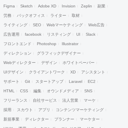
Figma
Sketch
Adobe XD
Invision
Zeplin
副業
労務
バックオフィス
ライター
取材
ライティング
SEO
Webマーケティング
Web広告
広告運用
facebook
リスティング
UI
Slack
フロントエンド
Photoshop
Illustrator
ディレクション
グラフィックデザイナー
Webディレクター
デザイン
ホワイトペーパー
UIデザイン
クライアントワーク
XD
アシスタント
サポート
Git
スタートアップ
Laravel
EC2
HTML
CSS
編集
オウンドメディア
SNS
フリーランス
自社サービス
法人営業
マーケ
採用
スカウト
アプリ
コンテンツマーケティング
新規事業
ディレクター
プランナー
マーケター