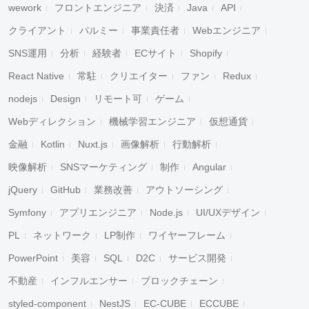
wework
フロントエンジニア
決済
Java
API
クライアント
パルミー
事業責任者
Webエンジニア
SNS運用
分析
経験者
ECサイト
Shopify
React Native
常駐
クリエイター
ファン
Redux
nodejs
Design
リモート可
ゲーム
Webディレクション
機械学習エンジニア
仮想通貨
金融
Kotlin
Nuxt.js
画像解析
行動解析
映像解析
SNSマーケティング
制作
Angular
jQuery
GitHub
業務改善
アウトソーシング
Symfony
アプリエンジニア
Node.js
UI/UXデザイン
PL
ネットワーク
LP制作
ワイヤーフレーム
PowerPoint
美容
SQL
D2C
サービス開発
不動産
インフルエンサー
ブロックチェーン
styled-component
NestJS
EC-CUBE
ECCUBE