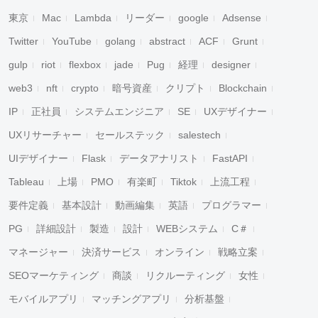
東京
Mac
Lambda
リーダー
google
Adsense
Twitter
YouTube
golang
abstract
ACF
Grunt
gulp
riot
flexbox
jade
Pug
経理
designer
web3
nft
crypto
暗号資産
クリプト
Blockchain
IP
正社員
システムエンジニア
SE
UXデザイナー
UXリサーチャー
セールステック
salestech
UIデザイナー
Flask
データアナリスト
FastAPI
Tableau
上場
PMO
有楽町
Tiktok
上流工程
要件定義
基本設計
動画編集
英語
プログラマー
PG
詳細設計
製造
設計
WEBシステム
C＃
マネージャー
決済サービス
オンライン
戦略立案
SEOマーケティング
商談
リクルーティング
女性
モバイルアプリ
マッチングアプリ
分析基盤