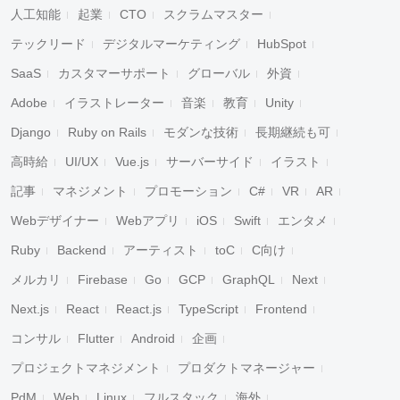
人工知能
起業
CTO
スクラムマスター
テックリード
デジタルマーケティング
HubSpot
SaaS
カスタマーサポート
グローバル
外資
Adobe
イラストレーター
音楽
教育
Unity
Django
Ruby on Rails
モダンな技術
長期継続も可
高時給
UI/UX
Vue.js
サーバーサイド
イラスト
記事
マネジメント
プロモーション
C#
VR
AR
Webデザイナー
Webアプリ
iOS
Swift
エンタメ
Ruby
Backend
アーティスト
toC
C向け
メルカリ
Firebase
Go
GCP
GraphQL
Next
Next.js
React
React.js
TypeScript
Frontend
コンサル
Flutter
Android
企画
プロジェクトマネジメント
プロダクトマネージャー
PdM
Web
Linux
フルスタック
海外