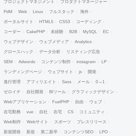
プロジェクトマネジメント
プロダクトマネージャー
PdM
Web
Linux
フルスタック
海外
ポータルサイト
HTML5
CSS3
コーディング
コーダー
CakePHP
未経験
B2B
MySQL
EC
ウェブデザイン
ウェブメディア
Analytics
グロースハック
データ分析
リスティング広告
SEM
Adwords
コンテンツ制作
instagram
LP
ランディングページ
ウェブサイト
js
開発
進行管理
アフィリエイト
Sass
メール
0→1
ゼロイチ
自社開発
BIツール
グラフィックデザイン
Webアプリケーション
FuelPHP
自由
ウェブ
在宅勤務
vue
自社
在宅
CS
コミュニティ
Web制作
Webサイト
スポーツ
プレスリリース
新規開発
新規
第二新卒
コンテンツSEO
LPO