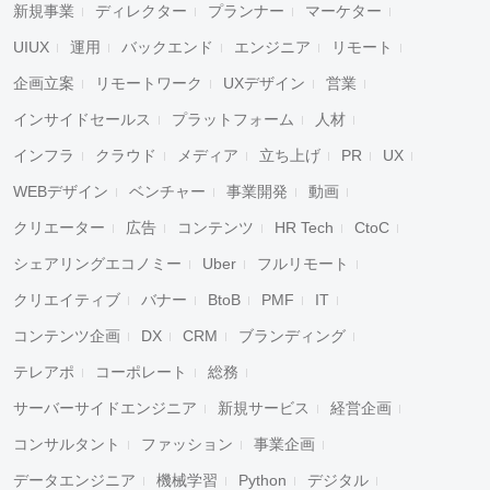
新規事業
ディレクター
プランナー
マーケター
UIUX
運用
バックエンド
エンジニア
リモート
企画立案
リモートワーク
UXデザイン
営業
インサイドセールス
プラットフォーム
人材
インフラ
クラウド
メディア
立ち上げ
PR
UX
WEBデザイン
ベンチャー
事業開発
動画
クリエーター
広告
コンテンツ
HR Tech
CtoC
シェアリングエコノミー
Uber
フルリモート
クリエイティブ
バナー
BtoB
PMF
IT
コンテンツ企画
DX
CRM
ブランディング
テレアポ
コーポレート
総務
サーバーサイドエンジニア
新規サービス
経営企画
コンサルタント
ファッション
事業企画
データエンジニア
機械学習
Python
デジタル