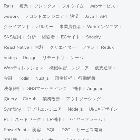
Rails
複業
フレックス
フルタイム
webサービス
wework
フロントエンジニア
決済
Java
API
クライアント
パルミー
事業責任者
Webエンジニア
SNS運用
分析
経験者
ECサイト
Shopify
React Native
常駐
クリエイター
ファン
Redux
nodejs
Design
リモート可
ゲーム
Webディレクション
機械学習エンジニア
仮想通貨
金融
Kotlin
Nuxt.js
画像解析
行動解析
映像解析
SNSマーケティング
制作
Angular
jQuery
GitHub
業務改善
アウトソーシング
Symfony
アプリエンジニア
Node.js
UI/UXデザイン
PL
ネットワーク
LP制作
ワイヤーフレーム
PowerPoint
美容
SQL
D2C
サービス開発