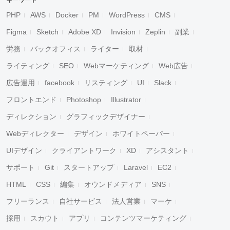
キーワード
PHP
AWS
Docker
PM
WordPress
CMS
Figma
Sketch
Adobe XD
Invision
Zeplin
副業
労務
バックオフィス
ライター
取材
ライティング
SEO
Webマーケティング
Web広告
広告運用
facebook
リスティング
UI
Slack
フロントエンド
Photoshop
Illustrator
ディレクション
グラフィックデザイナー
Webディレクター
デザイン
ホワイトペーパー
UIデザイン
クライアントワーク
XD
アシスタント
サポート
Git
スタートアップ
Laravel
EC2
HTML
CSS
編集
オウンドメディア
SNS
フリーランス
自社サービス
法人営業
マーケ
採用
スカウト
アプリ
コンテンツマーケティング