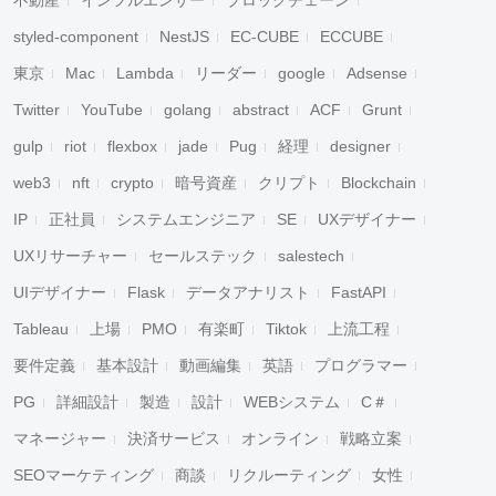
不動産
インフルエンサー
ブロックチェーン
styled-component
NestJS
EC-CUBE
ECCUBE
東京
Mac
Lambda
リーダー
google
Adsense
Twitter
YouTube
golang
abstract
ACF
Grunt
gulp
riot
flexbox
jade
Pug
経理
designer
web3
nft
crypto
暗号資産
クリプト
Blockchain
IP
正社員
システムエンジニア
SE
UXデザイナー
UXリサーチャー
セールステック
salestech
UIデザイナー
Flask
データアナリスト
FastAPI
Tableau
上場
PMO
有楽町
Tiktok
上流工程
要件定義
基本設計
動画編集
英語
プログラマー
PG
詳細設計
製造
設計
WEBシステム
C＃
マネージャー
決済サービス
オンライン
戦略立案
SEOマーケティング
商談
リクルーティング
女性