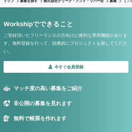
トップ
募集を探す
株式会社クリーク・アンド・リバー社
募集
【フ
Workshipでできること
ご登録頂いたフリーランスの方向けに便利な専用機能がありま
す。
無料登録を行って、効果的にプロジェクトを探してくださ
い。
今すぐ会員登録
マッチ度の高い募集をご紹介
非公開の募集を見れます
無料で帳票を作れます