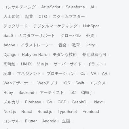
コンサルティング
JavaScript
Salesforce
AI
人工知能
起業
CTO
スクラムマスター
テックリード
デジタルマーケティング
HubSpot
SaaS
カスタマーサポート
グローバル
外資
Adobe
イラストレーター
音楽
教育
Unity
Django
Ruby on Rails
モダンな技術
長期継続も可
高時給
UI/UX
Vue.js
サーバーサイド
イラスト
記事
マネジメント
プロモーション
C#
VR
AR
Webデザイナー
Webアプリ
iOS
Swift
エンタメ
Ruby
Backend
アーティスト
toC
C向け
メルカリ
Firebase
Go
GCP
GraphQL
Next
Next.js
React
React.js
TypeScript
Frontend
コンサル
Flutter
Android
企画