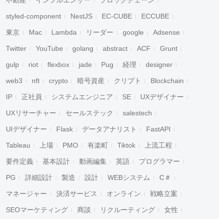
不動産
インフルエンサー
ブロックチェーン
styled-component
NestJS
EC-CUBE
ECCUBE
東京
Mac
Lambda
リーダー
google
Adsense
Twitter
YouTube
golang
abstract
ACF
Grunt
gulp
riot
flexbox
jade
Pug
経理
designer
web3
nft
crypto
暗号資産
クリプト
Blockchain
IP
正社員
システムエンジニア
SE
UXデザイナー
UXリサーチャー
セールステック
salestech
UIデザイナー
Flask
データアナリスト
FastAPI
Tableau
上場
PMO
有楽町
Tiktok
上流工程
要件定義
基本設計
動画編集
英語
プログラマー
PG
詳細設計
製造
設計
WEBシステム
C＃
マネージャー
決済サービス
オンライン
戦略立案
SEOマーケティング
商談
リクルーティング
女性