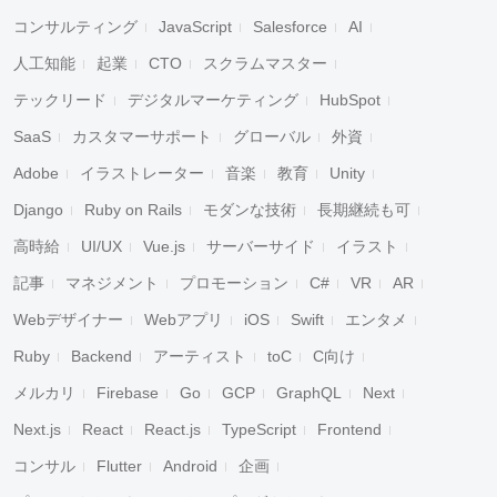
コンサルティング
JavaScript
Salesforce
AI
人工知能
起業
CTO
スクラムマスター
テックリード
デジタルマーケティング
HubSpot
SaaS
カスタマーサポート
グローバル
外資
Adobe
イラストレーター
音楽
教育
Unity
Django
Ruby on Rails
モダンな技術
長期継続も可
高時給
UI/UX
Vue.js
サーバーサイド
イラスト
記事
マネジメント
プロモーション
C#
VR
AR
Webデザイナー
Webアプリ
iOS
Swift
エンタメ
Ruby
Backend
アーティスト
toC
C向け
メルカリ
Firebase
Go
GCP
GraphQL
Next
Next.js
React
React.js
TypeScript
Frontend
コンサル
Flutter
Android
企画