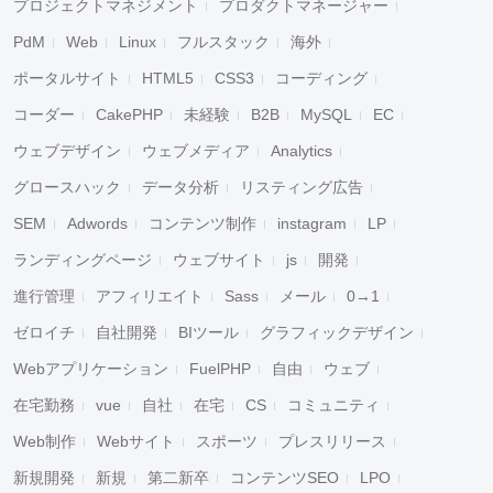
プロジェクトマネジメント
プロダクトマネージャー
PdM
Web
Linux
フルスタック
海外
ポータルサイト
HTML5
CSS3
コーディング
コーダー
CakePHP
未経験
B2B
MySQL
EC
ウェブデザイン
ウェブメディア
Analytics
グロースハック
データ分析
リスティング広告
SEM
Adwords
コンテンツ制作
instagram
LP
ランディングページ
ウェブサイト
js
開発
進行管理
アフィリエイト
Sass
メール
0→1
ゼロイチ
自社開発
BIツール
グラフィックデザイン
Webアプリケーション
FuelPHP
自由
ウェブ
在宅勤務
vue
自社
在宅
CS
コミュニティ
Web制作
Webサイト
スポーツ
プレスリリース
新規開発
新規
第二新卒
コンテンツSEO
LPO