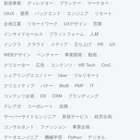
新規事業
ディレクター
プランナー
マーケター
UIUX
運用
バックエンド
エンジニア
リモート
企画立案
リモートワーク
UXデザイン
営業
インサイドセールス
プラットフォーム
人材
インフラ
クラウド
メディア
立ち上げ
PR
UX
WEBデザイン
ベンチャー
事業開発
動画
クリエーター
広告
コンテンツ
HR Tech
CtoC
シェアリングエコノミー
Uber
フルリモート
クリエイティブ
バナー
BtoB
PMF
IT
コンテンツ企画
DX
CRM
ブランディング
テレアポ
コーポレート
総務
サーバーサイドエンジニア
新規サービス
経営企画
コンサルタント
ファッション
事業企画
データエンジニア
機械学習
Python
デジタル