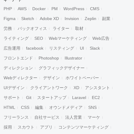
キーワード
PHP
AWS
Docker
PM
WordPress
CMS
Figma
Sketch
Adobe XD
Invision
Zeplin
副業
労務
バックオフィス
ライター
取材
ライティング
SEO
Webマーケティング
Web広告
広告運用
facebook
リスティング
UI
Slack
フロントエンド
Photoshop
Illustrator
ディレクション
グラフィックデザイナー
Webディレクター
デザイン
ホワイトペーパー
UIデザイン
クライアントワーク
XD
アシスタント
サポート
Git
スタートアップ
Laravel
EC2
HTML
CSS
編集
オウンドメディア
SNS
フリーランス
自社サービス
法人営業
マーケ
採用
スカウト
アプリ
コンテンツマーケティング