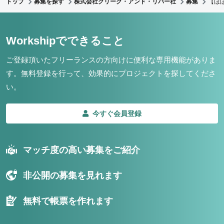
トップ
募集を探す
株式会社クリーク・アンド・リバー社
募集
【ほ
Workshipでできること
ご登録頂いたフリーランスの方向けに便利な専用機能がありま
す。
無料登録を行って、効果的にプロジェクトを探してくださ
い。
今すぐ会員登録
マッチ度の高い募集をご紹介
非公開の募集を見れます
無料で帳票を作れます