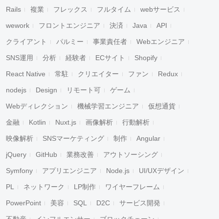
Rails
複業
フレックス
フルタイム
webサービス
wework
フロントエンジニア
決済
Java
API
クライアント
パルミー
事業責任者
Webエンジニア
SNS運用
分析
経験者
ECサイト
Shopify
React Native
常駐
クリエイター
ファン
Redux
nodejs
Design
リモート可
ゲーム
Webディレクション
機械学習エンジニア
仮想通貨
金融
Kotlin
Nuxt.js
画像解析
行動解析
映像解析
SNSマーケティング
制作
Angular
jQuery
GitHub
業務改善
アウトソーシング
Symfony
アプリエンジニア
Node.js
UI/UXデザイン
PL
ネットワーク
LP制作
ワイヤーフレーム
PowerPoint
美容
SQL
D2C
サービス開発