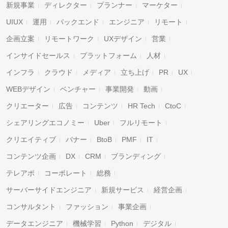
新規事業
ディレクター
プランナー
マーケター
UIUX
運用
バックエンド
エンジニア
リモート
企画立案
リモートワーク
UXデザイン
営業
インサイドセールス
プラットフォーム
人材
インフラ
クラウド
メディア
立ち上げ
PR
UX
WEBデザイン
ベンチャー
事業開発
動画
クリエーター
広告
コンテンツ
HR Tech
CtoC
シェアリングエコノミー
Uber
フルリモート
クリエイティブ
バナー
BtoB
PMF
IT
コンテンツ企画
DX
CRM
ブランディング
テレアポ
コーポレート
総務
サーバーサイドエンジニア
新規サービス
経営企画
コンサルタント
ファッション
事業企画
データエンジニア
機械学習
Python
デジタル