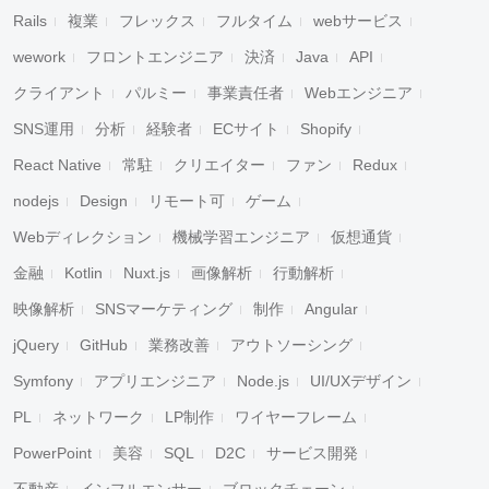
Rails
複業
フレックス
フルタイム
webサービス
wework
フロントエンジニア
決済
Java
API
クライアント
パルミー
事業責任者
Webエンジニア
SNS運用
分析
経験者
ECサイト
Shopify
React Native
常駐
クリエイター
ファン
Redux
nodejs
Design
リモート可
ゲーム
Webディレクション
機械学習エンジニア
仮想通貨
金融
Kotlin
Nuxt.js
画像解析
行動解析
映像解析
SNSマーケティング
制作
Angular
jQuery
GitHub
業務改善
アウトソーシング
Symfony
アプリエンジニア
Node.js
UI/UXデザイン
PL
ネットワーク
LP制作
ワイヤーフレーム
PowerPoint
美容
SQL
D2C
サービス開発