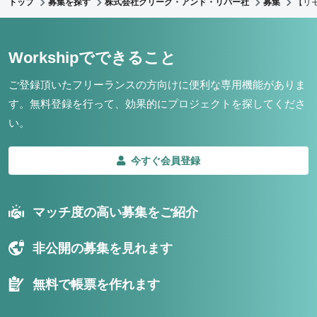
トップ
募集を探す
株式会社クリーク・アンド・リバー社
募集
【リ
Workshipでできること
ご登録頂いたフリーランスの方向けに便利な専用機能がありま
す。
無料登録を行って、効果的にプロジェクトを探してくださ
い。
今すぐ会員登録
マッチ度の高い募集をご紹介
非公開の募集を見れます
無料で帳票を作れます