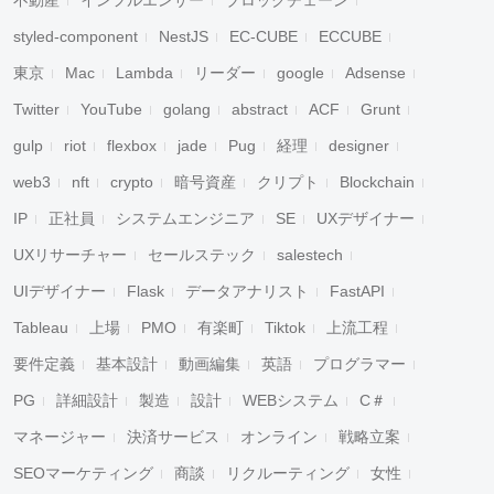
不動産
インフルエンサー
ブロックチェーン
styled-component
NestJS
EC-CUBE
ECCUBE
東京
Mac
Lambda
リーダー
google
Adsense
Twitter
YouTube
golang
abstract
ACF
Grunt
gulp
riot
flexbox
jade
Pug
経理
designer
web3
nft
crypto
暗号資産
クリプト
Blockchain
IP
正社員
システムエンジニア
SE
UXデザイナー
UXリサーチャー
セールステック
salestech
UIデザイナー
Flask
データアナリスト
FastAPI
Tableau
上場
PMO
有楽町
Tiktok
上流工程
要件定義
基本設計
動画編集
英語
プログラマー
PG
詳細設計
製造
設計
WEBシステム
C＃
マネージャー
決済サービス
オンライン
戦略立案
SEOマーケティング
商談
リクルーティング
女性