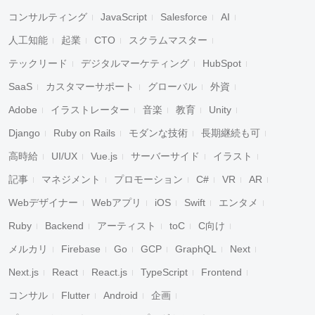
コンサルティング
JavaScript
Salesforce
AI
人工知能
起業
CTO
スクラムマスター
テックリード
デジタルマーケティング
HubSpot
SaaS
カスタマーサポート
グローバル
外資
Adobe
イラストレーター
音楽
教育
Unity
Django
Ruby on Rails
モダンな技術
長期継続も可
高時給
UI/UX
Vue.js
サーバーサイド
イラスト
記事
マネジメント
プロモーション
C#
VR
AR
Webデザイナー
Webアプリ
iOS
Swift
エンタメ
Ruby
Backend
アーティスト
toC
C向け
メルカリ
Firebase
Go
GCP
GraphQL
Next
Next.js
React
React.js
TypeScript
Frontend
コンサル
Flutter
Android
企画