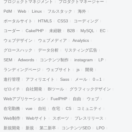
プロジェクトマネジメント
プロダクトマネージャー
PdM
Web
Linux
フルスタック
海外
ポータルサイト
HTML5
CSS3
コーディング
コーダー
CakePHP
未経験
B2B
MySQL
EC
ウェブデザイン
ウェブメディア
Analytics
グロースハック
データ分析
リスティング広告
SEM
Adwords
コンテンツ制作
instagram
LP
ランディングページ
ウェブサイト
js
開発
進行管理
アフィリエイト
Sass
メール
0→1
ゼロイチ
自社開発
BIツール
グラフィックデザイン
Webアプリケーション
FuelPHP
自由
ウェブ
在宅勤務
vue
自社
在宅
CS
コミュニティ
Web制作
Webサイト
スポーツ
プレスリリース
新規開発
新規
第二新卒
コンテンツSEO
LPO