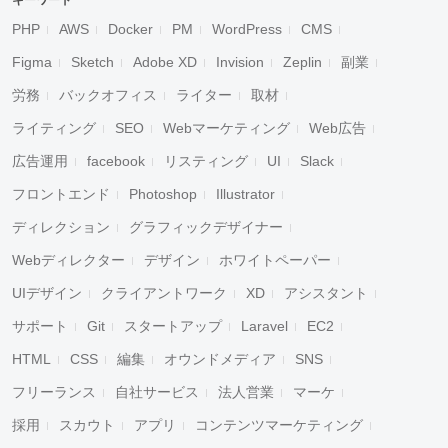
キーワード
PHP
AWS
Docker
PM
WordPress
CMS
Figma
Sketch
Adobe XD
Invision
Zeplin
副業
労務
バックオフィス
ライター
取材
ライティング
SEO
Webマーケティング
Web広告
広告運用
facebook
リスティング
UI
Slack
フロントエンド
Photoshop
Illustrator
ディレクション
グラフィックデザイナー
Webディレクター
デザイン
ホワイトペーパー
UIデザイン
クライアントワーク
XD
アシスタント
サポート
Git
スタートアップ
Laravel
EC2
HTML
CSS
編集
オウンドメディア
SNS
フリーランス
自社サービス
法人営業
マーケ
採用
スカウト
アプリ
コンテンツマーケティング