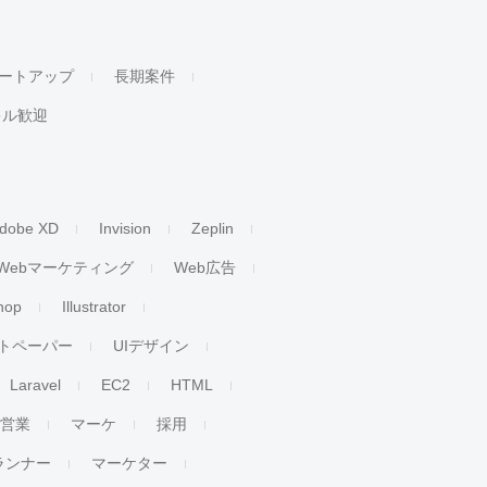
ートアップ
長期案件
キル歓迎
dobe XD
Invision
Zeplin
Webマーケティング
Web広告
hop
Illustrator
トペーパー
UIデザイン
Laravel
EC2
HTML
人営業
マーケ
採用
ランナー
マーケター