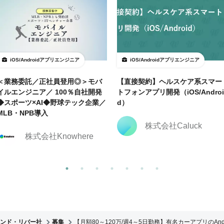
iOS/Androidアプリエンジニア
iOS/Androidアプリエンジニア
＜業務委託／正社員登用◎＞モバ
【直接契約】ヘルスケア系スマー
イルエンジニア／ 100％自社開発
トフォンアプリ開発（iOS/Androi
◆スポーツ×AI◆野球テック企業／
d）
MLB・NPB導入
株式会社Caluck
株式会社Knowhere
ンド・リバー社
募集
【月額80～120万/週4～5日勤務】有名カーアプリのAnd