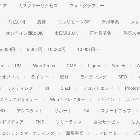
ジニア
カスタマーサクセス
フォトグラファー
前払い可
急募
フルリモートOK
新規事業
スタ
オンライン面談OK
土日週末OK
正社員募集
英語ス
 5,000円
5,001円 ~ 10,000円
10,001円 ~
er
PM
WordPress
CMS
Figma
Sketch
A
クオフィス
ライター
取材
ライティング
SEO
リスティング
UI
Slack
フロントエンド
Photos
フィックデザイナー
Webディレクター
デザイン
ホワイ
XD
アシスタント
サポート
Git
スタートアップ
ンドメディア
SNS
フリーランス
自社サービス
法
コンテンツマーケティング
新規事業
ディレクター
プ