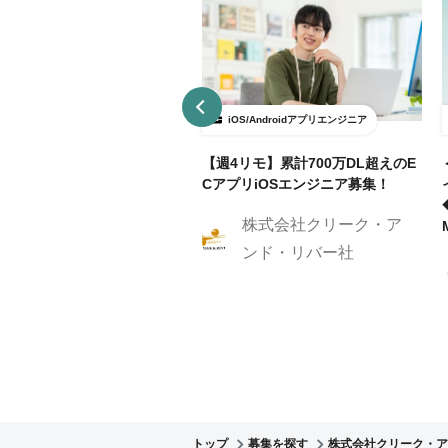
OS/Androidアプリエンジニア
iOS/Androidアプリエンジニア
部リモ可/月額～70万】有名ブ
【週4リモ】累計700万DL超えのE
ービスのAndroidアプリ設
CアプリiOSエンジニア募集！
開発！
株式会社クリーク・ア
株式会社クリーク・ア
ンド・リバー社
ンド・リバー社
トップ
募集を探す
株式会社クリーク・ア