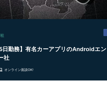
ー社
4～5日勤務】有名カーアプリのAndroidエ
ー社
オンライン面談OK!