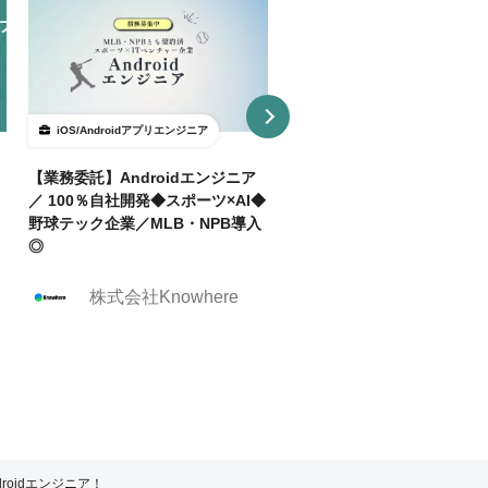
iOS/Androidアプリエンジニア
iOS/Androidアプリエンジニア
【業務委託】Androidエンジニア
【週2リモ可】日本発の音楽
／ 100％自社開発◆スポーツ×AI◆
におけるAndroidエンジニ
野球テック企業／MLB・NPB導入
集＠東京
◎
株式会社クリーク
株式会社Knowhere
ンド・リバー社
roidエンジニア！