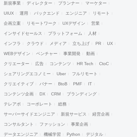
新規事業
ディレクター
プランナー
マーケター
UIUX
運用
バックエンド
エンジニア
リモート
企画立案
リモートワーク
UXデザイン
営業
インサイドセールス
プラットフォーム
人材
インフラ
クラウド
メディア
立ち上げ
PR
UX
WEBデザイン
ベンチャー
事業開発
動画
クリエーター
広告
コンテンツ
HR Tech
CtoC
シェアリングエコノミー
Uber
フルリモート
クリエイティブ
バナー
BtoB
PMF
IT
コンテンツ企画
DX
CRM
ブランディング
テレアポ
コーポレート
総務
サーバーサイドエンジニア
新規サービス
経営企画
コンサルタント
ファッション
事業企画
データエンジニア
機械学習
Python
デジタル