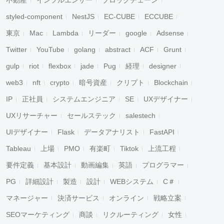
不動産
インフルエンサー
ブロックチェーン
styled-component
NestJS
EC-CUBE
ECCUBE
東京
Mac
Lambda
リーダー
google
Adsense
Twitter
YouTube
golang
abstract
ACF
Grunt
gulp
riot
flexbox
jade
Pug
経理
designer
web3
nft
crypto
暗号資産
クリプト
Blockchain
IP
正社員
システムエンジニア
SE
UXデザイナー
UXリサーチャー
セールステック
salestech
UIデザイナー
Flask
データアナリスト
FastAPI
Tableau
上場
PMO
有楽町
Tiktok
上流工程
要件定義
基本設計
動画編集
英語
プログラマー
PG
詳細設計
製造
設計
WEBシステム
C＃
マネージャー
決済サービス
オンライン
戦略立案
SEOマーケティング
商談
リクルーティング
女性