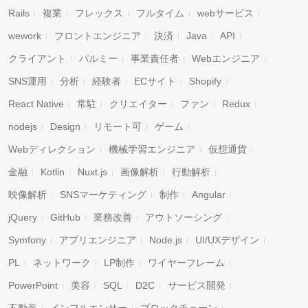
Rails
複業
フレックス
フルタイム
webサービス
wework
フロントエンジニア
決済
Java
API
クライアント
パルミー
事業責任者
Webエンジニア
SNS運用
分析
経験者
ECサイト
Shopify
React Native
常駐
クリエイター
ファン
Redux
nodejs
Design
リモート可
ゲーム
Webディレクション
機械学習エンジニア
仮想通貨
金融
Kotlin
Nuxt.js
画像解析
行動解析
映像解析
SNSマーケティング
制作
Angular
jQuery
GitHub
業務改善
アウトソーシング
Symfony
アプリエンジニア
Node.js
UI/UXデザイン
PL
ネットワーク
LP制作
ワイヤーフレーム
PowerPoint
美容
SQL
D2C
サービス開発