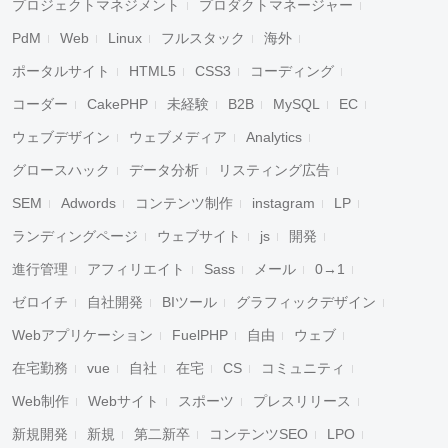
プロジェクトマネジメント
プロダクトマネージャー
PdM
Web
Linux
フルスタック
海外
ポータルサイト
HTML5
CSS3
コーディング
コーダー
CakePHP
未経験
B2B
MySQL
EC
ウェブデザイン
ウェブメディア
Analytics
グロースハック
データ分析
リスティング広告
SEM
Adwords
コンテンツ制作
instagram
LP
ランディングページ
ウェブサイト
js
開発
進行管理
アフィリエイト
Sass
メール
0→1
ゼロイチ
自社開発
BIツール
グラフィックデザイン
Webアプリケーション
FuelPHP
自由
ウェブ
在宅勤務
vue
自社
在宅
CS
コミュニティ
Web制作
Webサイト
スポーツ
プレスリリース
新規開発
新規
第二新卒
コンテンツSEO
LPO