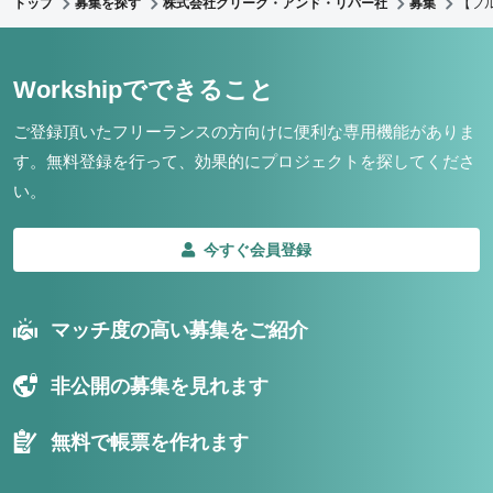
トップ
募集を探す
株式会社クリーク・アンド・リバー社
募集
【フル
Workshipでできること
ご登録頂いたフリーランスの方向けに便利な専用機能がありま
す。
無料登録を行って、効果的にプロジェクトを探してくださ
い。
今すぐ会員登録
マッチ度の高い募集をご紹介
非公開の募集を見れます
無料で帳票を作れます