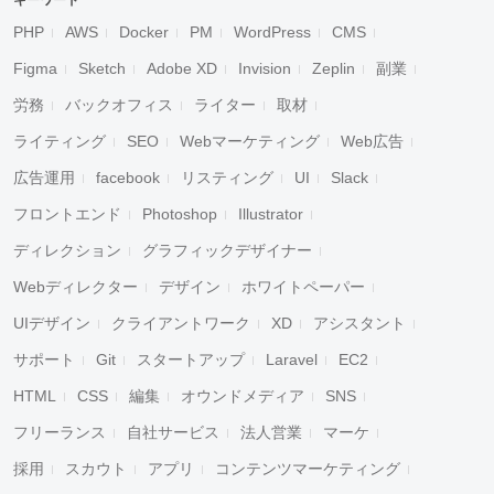
キーワード
PHP
AWS
Docker
PM
WordPress
CMS
Figma
Sketch
Adobe XD
Invision
Zeplin
副業
労務
バックオフィス
ライター
取材
ライティング
SEO
Webマーケティング
Web広告
広告運用
facebook
リスティング
UI
Slack
フロントエンド
Photoshop
Illustrator
ディレクション
グラフィックデザイナー
Webディレクター
デザイン
ホワイトペーパー
UIデザイン
クライアントワーク
XD
アシスタント
サポート
Git
スタートアップ
Laravel
EC2
HTML
CSS
編集
オウンドメディア
SNS
フリーランス
自社サービス
法人営業
マーケ
採用
スカウト
アプリ
コンテンツマーケティング