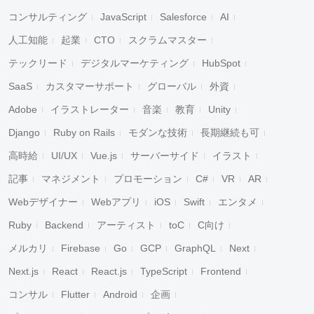
コンサルティング
JavaScript
Salesforce
AI
人工知能
起業
CTO
スクラムマスター
テックリード
デジタルマーケティング
HubSpot
SaaS
カスタマーサポート
グローバル
外資
Adobe
イラストレーター
音楽
教育
Unity
Django
Ruby on Rails
モダンな技術
長期継続も可
高時給
UI/UX
Vue.js
サーバーサイド
イラスト
記事
マネジメント
プロモーション
C#
VR
AR
Webデザイナー
Webアプリ
iOS
Swift
エンタメ
Ruby
Backend
アーティスト
toC
C向け
メルカリ
Firebase
Go
GCP
GraphQL
Next
Next.js
React
React.js
TypeScript
Frontend
コンサル
Flutter
Android
企画