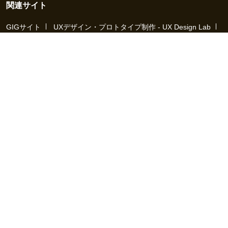
関連サイト
GIGサイト
UXデザイン・プロトタイプ制作 - UX Design Lab
Webサイト制作 / CMS・マーケティングツール - LeadGrid
デザ
イナー特化の採用支援サービス - クロスデザイナー
インフラエ
ンジニア特化の採用支援サービス - クロスネットワーク
エンジ
ニア・デザイナーのフリーランス採用 - Workship
エンジニアの
採用支援・人材紹介 - Workship CAREER
日本最大級のHR・フ
リーランスメディア - Workship MAGAZINE
コンテンツマーケ
ティング総合パートナー - コンマルク
Workship（ワークシップ）は、デザイナー、エンジニア、マーケタ
ー、編集者、人事、広報などデジタル業界で活躍するプロフェッシ
ョナルとプロジェクトをマッチングするジョブ型雇用支援サービス
です。
働き方が多様化する社会で、新しい技術や仕組みづくりに挑戦する
クリエイターや、社会や技術革新に貢献しようとするデジタルプロ
フェッショナルと、プロジェクトホルダーなど「運命の仕事相手」