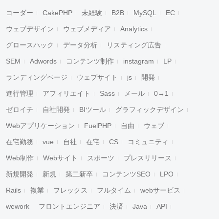
コーダー
CakePHP
未経験
B2B
MySQL
EC
ウェブデザイン
ウェブメディア
Analytics
グロースハック
データ分析
リスティング広告
SEM
Adwords
コンテンツ制作
instagram
LP
ランディングページ
ウェブサイト
js
開発
進行管理
アフィリエイト
Sass
メール
0→1
ゼロイチ
自社開発
BIツール
グラフィックデザイン
Webアプリケーション
FuelPHP
自由
ウェブ
在宅勤務
vue
自社
在宅
CS
コミュニティ
Web制作
Webサイト
スポーツ
プレスリリース
新規開発
新規
第二新卒
コンテンツSEO
LPO
Rails
複業
フレックス
フルタイム
webサービス
wework
フロントエンジニア
決済
Java
API