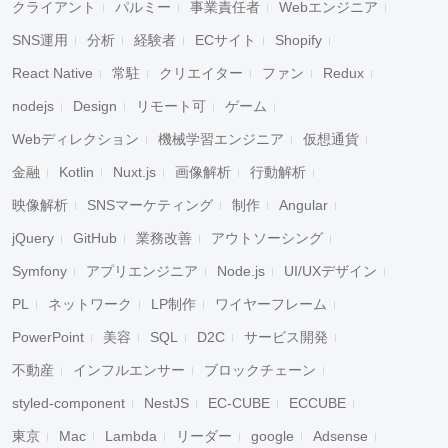
クライアント
パルミー
事業責任者
Webエンジニア
SNS運用
分析
経験者
ECサイト
Shopify
React Native
常駐
クリエイター
ファン
Redux
nodejs
Design
リモート可
ゲーム
Webディレクション
機械学習エンジニア
仮想通貨
金融
Kotlin
Nuxt.js
画像解析
行動解析
映像解析
SNSマーケティング
制作
Angular
jQuery
GitHub
業務改善
アウトソーシング
Symfony
アプリエンジニア
Node.js
UI/UXデザイン
PL
ネットワーク
LP制作
ワイヤーフレーム
PowerPoint
美容
SQL
D2C
サービス開発
不動産
インフルエンサー
ブロックチェーン
styled-component
NestJS
EC-CUBE
ECCUBE
東京
Mac
Lambda
リーダー
google
Adsense