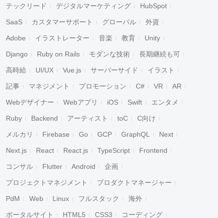
テックリード
デジタルマーケティング
HubSpot
SaaS
カスタマーサポート
グローバル
外資
Adobe
イラストレーター
音楽
教育
Unity
Django
Ruby on Rails
モダンな技術
長期継続も可
高時給
UI/UX
Vue.js
サーバーサイド
イラスト
記事
マネジメント
プロモーション
C#
VR
AR
Webデザイナー
Webアプリ
iOS
Swift
エンタメ
Ruby
Backend
アーティスト
toC
C向け
メルカリ
Firebase
Go
GCP
GraphQL
Next
Next.js
React
React.js
TypeScript
Frontend
コンサル
Flutter
Android
企画
プロジェクトマネジメント
プロダクトマネージャー
PdM
Web
Linux
フルスタック
海外
ポータルサイト
HTML5
CSS3
コーディング