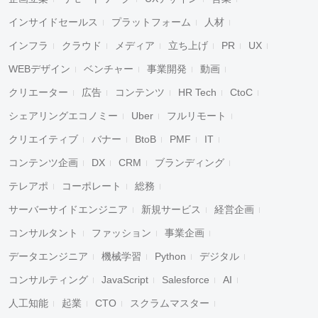
インサイドセールス
プラットフォーム
人材
インフラ
クラウド
メディア
立ち上げ
PR
UX
WEBデザイン
ベンチャー
事業開発
動画
クリエーター
広告
コンテンツ
HR Tech
CtoC
シェアリングエコノミー
Uber
フルリモート
クリエイティブ
バナー
BtoB
PMF
IT
コンテンツ企画
DX
CRM
ブランディング
テレアポ
コーポレート
総務
サーバーサイドエンジニア
新規サービス
経営企画
コンサルタント
ファッション
事業企画
データエンジニア
機械学習
Python
デジタル
コンサルティング
JavaScript
Salesforce
AI
人工知能
起業
CTO
スクラムマスター