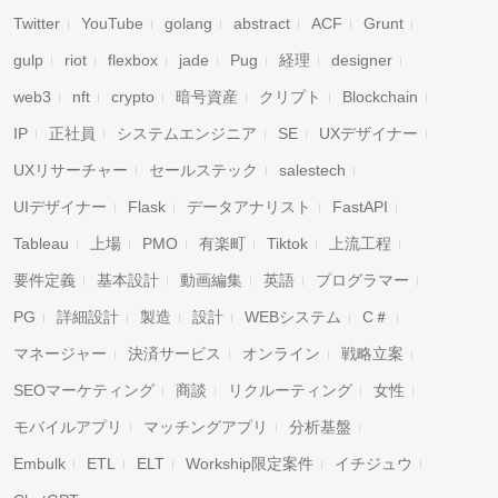
Twitter
YouTube
golang
abstract
ACF
Grunt
gulp
riot
flexbox
jade
Pug
経理
designer
web3
nft
crypto
暗号資産
クリプト
Blockchain
IP
正社員
システムエンジニア
SE
UXデザイナー
UXリサーチャー
セールステック
salestech
UIデザイナー
Flask
データアナリスト
FastAPI
Tableau
上場
PMO
有楽町
Tiktok
上流工程
要件定義
基本設計
動画編集
英語
プログラマー
PG
詳細設計
製造
設計
WEBシステム
C＃
マネージャー
決済サービス
オンライン
戦略立案
SEOマーケティング
商談
リクルーティング
女性
モバイルアプリ
マッチングアプリ
分析基盤
Embulk
ETL
ELT
Workship限定案件
イチジュウ