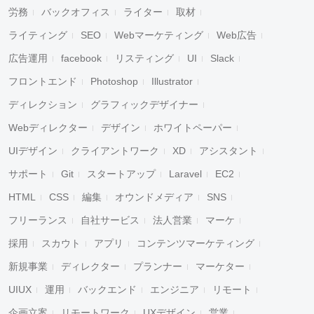
労務
バックオフィス
ライター
取材
ライティング
SEO
Webマーケティング
Web広告
広告運用
facebook
リスティング
UI
Slack
フロントエンド
Photoshop
Illustrator
ディレクション
グラフィックデザイナー
Webディレクター
デザイン
ホワイトペーパー
UIデザイン
クライアントワーク
XD
アシスタント
サポート
Git
スタートアップ
Laravel
EC2
HTML
CSS
編集
オウンドメディア
SNS
フリーランス
自社サービス
法人営業
マーケ
採用
スカウト
アプリ
コンテンツマーケティング
新規事業
ディレクター
プランナー
マーケター
UIUX
運用
バックエンド
エンジニア
リモート
企画立案
リモートワーク
UXデザイン
営業