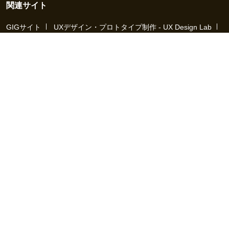
関連サイト
GIGサイト
UXデザイン・プロトタイプ制作 - UX Design Lab
Webサイト制作 / CMS・マーケティングツール - LeadGrid
デザ
イナー特化の採用支援サービス - クロスデザイナー
インフラエ
ンジニア特化の採用支援サービス - クロスネットワーク
エンジ
ニア・デザイナーのフリーランス採用 - Workship
エンジニアの
採用支援・人材紹介 - Workship CAREER
日本最大級のHR・フ
リーランスメディア - Workship MAGAZINE
コンテンツマーケ
ティング総合パートナー - コンマルク
Workship（ワークシップ）は、デザイナー、エンジニア、マーケタ
ー、編集者、人事、広報などデジタル業界で活躍するプロフェッシ
ョナルとプロジェクトをマッチングするジョブ型雇用支援サービス
です。
働き方が多様化する社会で、新しい技術や仕組みづくりに挑戦する
クリエイターや、社会や技術革新に貢献しようとするデジタルプロ
フェッショナルと、プロジェクトホルダーなど「運命の仕事相手」