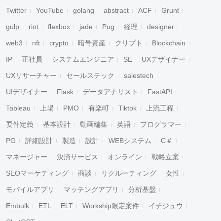
Twitter
YouTube
golang
abstract
ACF
Grunt
gulp
riot
flexbox
jade
Pug
経理
designer
web3
nft
crypto
暗号資産
クリプト
Blockchain
IP
正社員
システムエンジニア
SE
UXデザイナー
UXリサーチャー
セールステック
salestech
UIデザイナー
Flask
データアナリスト
FastAPI
Tableau
上場
PMO
有楽町
Tiktok
上流工程
要件定義
基本設計
動画編集
英語
プログラマー
PG
詳細設計
製造
設計
WEBシステム
C＃
マネージャー
決済サービス
オンライン
戦略立案
SEOマーケティング
商談
リクルーティング
女性
モバイルアプリ
マッチングアプリ
分析基盤
Embulk
ETL
ELT
Workship限定案件
イチジュウ