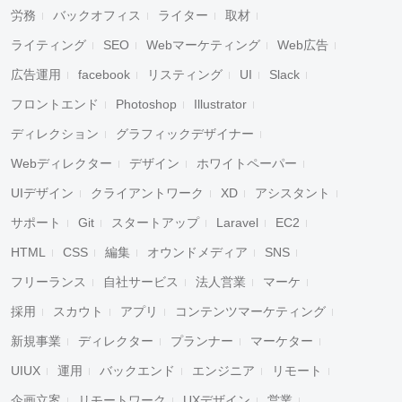
労務
バックオフィス
ライター
取材
ライティング
SEO
Webマーケティング
Web広告
広告運用
facebook
リスティング
UI
Slack
フロントエンド
Photoshop
Illustrator
ディレクション
グラフィックデザイナー
Webディレクター
デザイン
ホワイトペーパー
UIデザイン
クライアントワーク
XD
アシスタント
サポート
Git
スタートアップ
Laravel
EC2
HTML
CSS
編集
オウンドメディア
SNS
フリーランス
自社サービス
法人営業
マーケ
採用
スカウト
アプリ
コンテンツマーケティング
新規事業
ディレクター
プランナー
マーケター
UIUX
運用
バックエンド
エンジニア
リモート
企画立案
リモートワーク
UXデザイン
営業