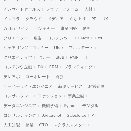
インサイドセールス
プラットフォーム
人材
インフラ
クラウド
メディア
立ち上げ
PR
UX
WEBデザイン
ベンチャー
事業開発
動画
クリエーター
広告
コンテンツ
HR Tech
CtoC
シェアリングエコノミー
Uber
フルリモート
クリエイティブ
バナー
BtoB
PMF
IT
コンテンツ企画
DX
CRM
ブランディング
テレアポ
コーポレート
総務
サーバーサイドエンジニア
新規サービス
経営企画
コンサルタント
ファッション
事業企画
データエンジニア
機械学習
Python
デジタル
コンサルティング
JavaScript
Salesforce
AI
人工知能
起業
CTO
スクラムマスター