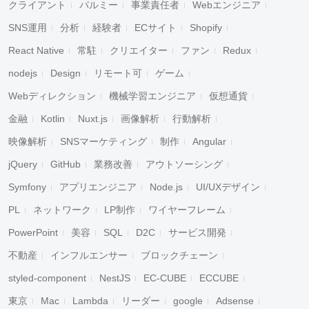
クライアント
パルミー
事業責任者
Webエンジニア
SNS運用
分析
経験者
ECサイト
Shopify
React Native
常駐
クリエイター
ファン
Redux
nodejs
Design
リモート可
ゲーム
Webディレクション
機械学習エンジニア
仮想通貨
金融
Kotlin
Nuxt.js
画像解析
行動解析
映像解析
SNSマーケティング
制作
Angular
jQuery
GitHub
業務改善
アウトソーシング
Symfony
アプリエンジニア
Node.js
UI/UXデザイン
PL
ネットワーク
LP制作
ワイヤーフレーム
PowerPoint
美容
SQL
D2C
サービス開発
不動産
インフルエンサー
ブロックチェーン
styled-component
NestJS
EC-CUBE
ECCUBE
東京
Mac
Lambda
リーダー
google
Adsense