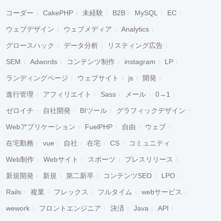
コーダー
CakePHP
未経験
B2B
MySQL
EC
ウェブデザイン
ウェブメディア
Analytics
グロースハック
データ分析
リスティング広告
SEM
Adwords
コンテンツ制作
instagram
LP
ランディングページ
ウェブサイト
js
開発
進行管理
アフィリエイト
Sass
メール
0→1
ゼロイチ
自社開発
BIツール
グラフィックデザイン
Webアプリケーション
FuelPHP
自由
ウェブ
在宅勤務
vue
自社
在宅
CS
コミュニティ
Web制作
Webサイト
スポーツ
プレスリリース
新規開発
新規
第二新卒
コンテンツSEO
LPO
Rails
複業
フレックス
フルタイム
webサービス
wework
フロントエンジニア
決済
Java
API