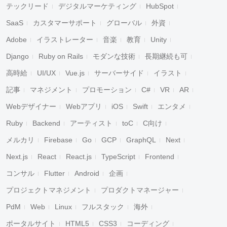
テックリード
デジタルマーケティング
HubSpot
SaaS
カスタマーサポート
グローバル
外資
Adobe
イラストレーター
音楽
教育
Unity
Django
Ruby on Rails
モダンな技術
長期継続も可
高時給
UI/UX
Vue.js
サーバーサイド
イラスト
記事
マネジメント
プロモーション
C#
VR
AR
Webデザイナー
Webアプリ
iOS
Swift
エンタメ
Ruby
Backend
アーティスト
toC
C向け
メルカリ
Firebase
Go
GCP
GraphQL
Next
Next.js
React
React.js
TypeScript
Frontend
コンサル
Flutter
Android
企画
プロジェクトマネジメント
プロダクトマネージャー
PdM
Web
Linux
フルスタック
海外
ポータルサイト
HTML5
CSS3
コーディング