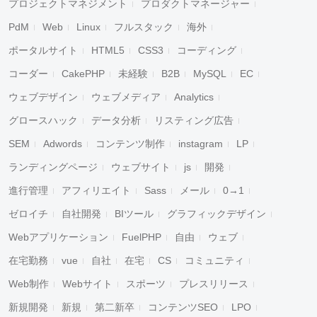
プロジェクトマネジメント
プロダクトマネージャー
PdM
Web
Linux
フルスタック
海外
ポータルサイト
HTML5
CSS3
コーディング
コーダー
CakePHP
未経験
B2B
MySQL
EC
ウェブデザイン
ウェブメディア
Analytics
グロースハック
データ分析
リスティング広告
SEM
Adwords
コンテンツ制作
instagram
LP
ランディングページ
ウェブサイト
js
開発
進行管理
アフィリエイト
Sass
メール
0→1
ゼロイチ
自社開発
BIツール
グラフィックデザイン
Webアプリケーション
FuelPHP
自由
ウェブ
在宅勤務
vue
自社
在宅
CS
コミュニティ
Web制作
Webサイト
スポーツ
プレスリリース
新規開発
新規
第二新卒
コンテンツSEO
LPO