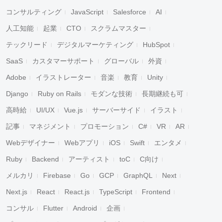
コンサルティング
JavaScript
Salesforce
AI
人工知能
起業
CTO
スクラムマスター
テックリード
デジタルマーケティング
HubSpot
SaaS
カスタマーサポート
グローバル
外資
Adobe
イラストレーター
音楽
教育
Unity
Django
Ruby on Rails
モダンな技術
長期継続も可
高時給
UI/UX
Vue.js
サーバーサイド
イラスト
記事
マネジメント
プロモーション
C#
VR
AR
Webデザイナー
Webアプリ
iOS
Swift
エンタメ
Ruby
Backend
アーティスト
toC
C向け
メルカリ
Firebase
Go
GCP
GraphQL
Next
Next.js
React
React.js
TypeScript
Frontend
コンサル
Flutter
Android
企画