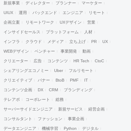
新規事業
ディレクター
プランナー
マーケター
UIUX
運用
バックエンド
エンジニア
リモート
企画立案
リモートワーク
UXデザイン
営業
インサイドセールス
プラットフォーム
人材
インフラ
クラウド
メディア
立ち上げ
PR
UX
WEBデザイン
ベンチャー
事業開発
動画
クリエーター
広告
コンテンツ
HR Tech
CtoC
シェアリングエコノミー
Uber
フルリモート
クリエイティブ
バナー
BtoB
PMF
IT
コンテンツ企画
DX
CRM
ブランディング
テレアポ
コーポレート
総務
サーバーサイドエンジニア
新規サービス
経営企画
コンサルタント
ファッション
事業企画
データエンジニア
機械学習
Python
デジタル