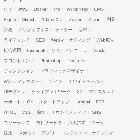
キーワード
PHP
AWS
Docker
PM
WordPress
CMS
Figma
Sketch
Adobe XD
Invision
Zeplin
副業
労務
バックオフィス
ライター
取材
ライティング
SEO
Webマーケティング
Web広告
広告運用
facebook
リスティング
UI
Slack
フロントエンド
Photoshop
Illustrator
ディレクション
グラフィックデザイナー
Webディレクター
デザイン
ホワイトペーパー
UIデザイン
クライアントワーク
XD
アシスタント
サポート
Git
スタートアップ
Laravel
EC2
HTML
CSS
編集
オウンドメディア
SNS
フリーランス
自社サービス
法人営業
マーケ
採用
スカウト
アプリ
コンテンツマーケティング