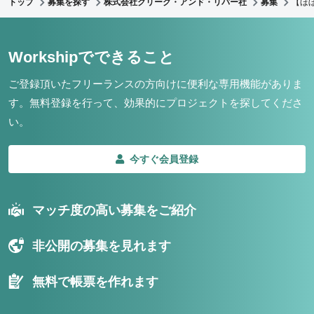
トップ
募集を探す
株式会社クリーク・アンド・リバー社
募集
【ほ
Workshipでできること
ご登録頂いたフリーランスの方向けに便利な専用機能がありま
す。
無料登録を行って、効果的にプロジェクトを探してくださ
い。
今すぐ会員登録
マッチ度の高い募集をご紹介
非公開の募集を見れます
無料で帳票を作れます