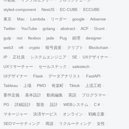
不動産
インフルエンサー
ブロックチェーン
styled-component
NestJS
EC-CUBE
ECCUBE
東京
Mac
Lambda
リーダー
google
Adsense
Twitter
YouTube
golang
abstract
ACF
Grunt
gulp
riot
flexbox
jade
Pug
経理
designer
web3
nft
crypto
暗号資産
クリプト
Blockchain
IP
正社員
システムエンジニア
SE
UXデザイナー
UXリサーチャー
セールステック
salestech
UIデザイナー
Flask
データアナリスト
FastAPI
Tableau
上場
PMO
有楽町
Tiktok
上流工程
要件定義
基本設計
動画編集
英語
プログラマー
PG
詳細設計
製造
設計
WEBシステム
C＃
マネージャー
決済サービス
オンライン
戦略立案
SEOマーケティング
商談
リクルーティング
女性