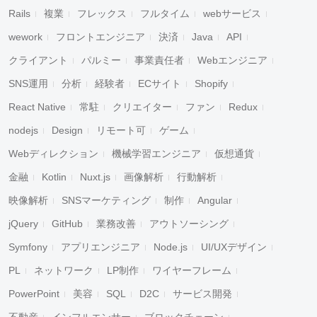
Rails
複業
フレックス
フルタイム
webサービス
wework
フロントエンジニア
決済
Java
API
クライアント
パルミー
事業責任者
Webエンジニア
SNS運用
分析
経験者
ECサイト
Shopify
React Native
常駐
クリエイター
ファン
Redux
nodejs
Design
リモート可
ゲーム
Webディレクション
機械学習エンジニア
仮想通貨
金融
Kotlin
Nuxt.js
画像解析
行動解析
映像解析
SNSマーケティング
制作
Angular
jQuery
GitHub
業務改善
アウトソーシング
Symfony
アプリエンジニア
Node.js
UI/UXデザイン
PL
ネットワーク
LP制作
ワイヤーフレーム
PowerPoint
美容
SQL
D2C
サービス開発