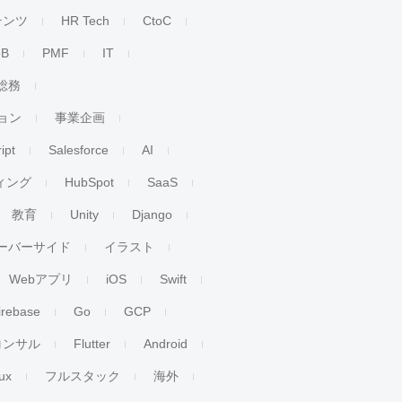
テンツ
HR Tech
CtoC
oB
PMF
IT
総務
ョン
事業企画
ipt
Salesforce
AI
ィング
HubSpot
SaaS
教育
Unity
Django
ーバーサイド
イラスト
Webアプリ
iOS
Swift
irebase
Go
GCP
コンサル
Flutter
Android
ux
フルスタック
海外