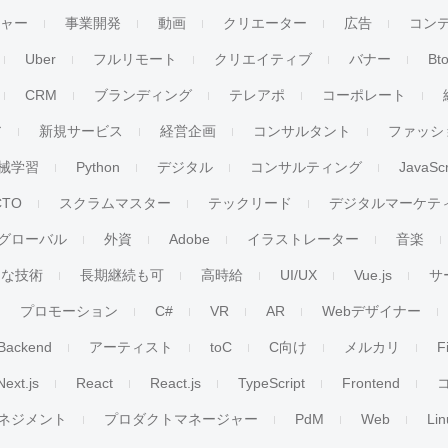
チャー
事業開発
動画
クリエーター
広告
コン
Uber
フルリモート
クリエイティブ
バナー
Bt
CRM
ブランディング
テレアポ
コーポレート
ア
新規サービス
経営企画
コンサルタント
ファッシ
械学習
Python
デジタル
コンサルティング
JavaScr
CTO
スクラムマスター
テックリード
デジタルマーケテ
グローバル
外資
Adobe
イラストレーター
音楽
ンな技術
長期継続も可
高時給
UI/UX
Vue.js
サ
プロモーション
C#
VR
AR
Webデザイナー
Backend
アーティスト
toC
C向け
メルカリ
F
Next.js
React
React.js
TypeScript
Frontend
ネジメント
プロダクトマネージャー
PdM
Web
Lin