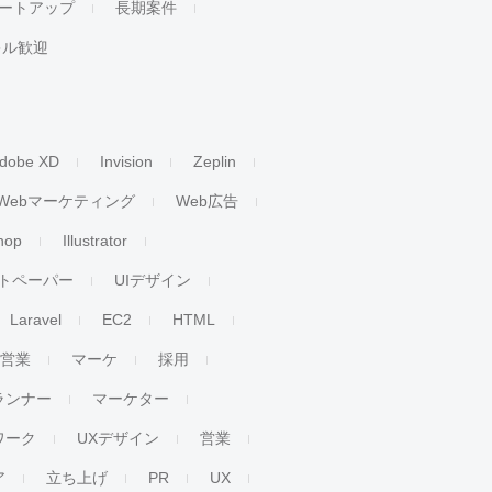
ートアップ
長期案件
キル歓迎
dobe XD
Invision
Zeplin
Webマーケティング
Web広告
hop
Illustrator
トペーパー
UIデザイン
Laravel
EC2
HTML
人営業
マーケ
採用
ランナー
マーケター
ワーク
UXデザイン
営業
ア
立ち上げ
PR
UX