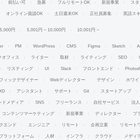
前払い可
急募
フルリモートOK
新規事業
スタ
オンライン面談OK
土日週末OK
正社員募集
英語ス
 5,000円
5,001円 ~ 10,000円
10,001円 ~
er
PM
WordPress
CMS
Figma
Sketch
A
クオフィス
ライター
取材
ライティング
SEO
リスティング
UI
Slack
フロントエンド
Photos
フィックデザイナー
Webディレクター
デザイン
ホワイ
XD
アシスタント
サポート
Git
スタートアップ
ンドメディア
SNS
フリーランス
自社サービス
法
コンテンツマーケティング
新規事業
ディレクター
プ
クエンド
エンジニア
リモート
企画立案
リモート
プラットフォーム
人材
インフラ
クラウド
メディ