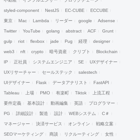
不動産
インフルエンサー
ブロックチェーン
styled-component
NestJS
EC-CUBE
ECCUBE
東京
Mac
Lambda
リーダー
google
Adsense
Twitter
YouTube
golang
abstract
ACF
Grunt
gulp
riot
flexbox
jade
Pug
経理
designer
web3
nft
crypto
暗号資産
クリプト
Blockchain
IP
正社員
システムエンジニア
SE
UXデザイナー
UXリサーチャー
セールステック
salestech
UIデザイナー
Flask
データアナリスト
FastAPI
Tableau
上場
PMO
有楽町
Tiktok
上流工程
要件定義
基本設計
動画編集
英語
プログラマー
PG
詳細設計
製造
設計
WEBシステム
C＃
マネージャー
決済サービス
オンライン
戦略立案
SEOマーケティング
商談
リクルーティング
女性