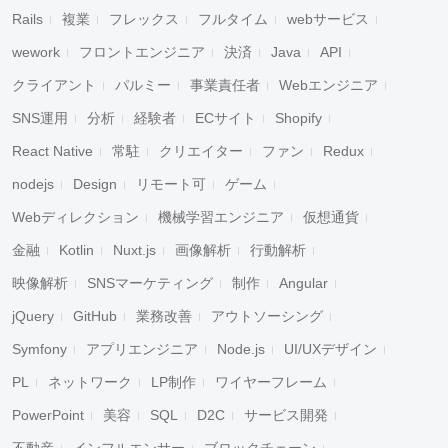
Rails
複業
フレックス
フルタイム
webサービス
wework
フロントエンジニア
決済
Java
API
クライアント
パルミー
事業責任者
Webエンジニア
SNS運用
分析
経験者
ECサイト
Shopify
React Native
常駐
クリエイター
ファン
Redux
nodejs
Design
リモート可
ゲーム
Webディレクション
機械学習エンジニア
仮想通貨
金融
Kotlin
Nuxt.js
画像解析
行動解析
映像解析
SNSマーケティング
制作
Angular
jQuery
GitHub
業務改善
アウトソーシング
Symfony
アプリエンジニア
Node.js
UI/UXデザイン
PL
ネットワーク
LP制作
ワイヤーフレーム
PowerPoint
美容
SQL
D2C
サービス開発