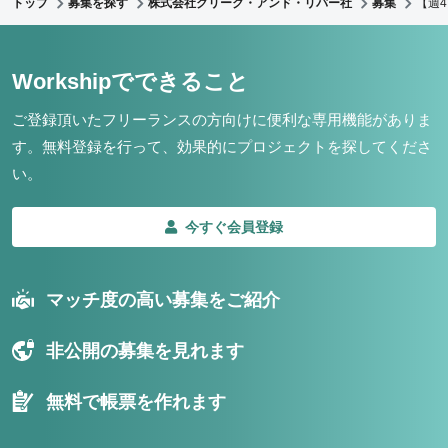
トップ
募集を探す
株式会社クリーク・アンド・リバー社
募集
【週
Workshipでできること
ご登録頂いたフリーランスの方向けに便利な専用機能がありま
す。
無料登録を行って、効果的にプロジェクトを探してくださ
い。
今すぐ会員登録
マッチ度の高い募集をご紹介
非公開の募集を見れます
無料で帳票を作れます