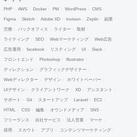
キーワード
PHP
AWS
Docker
PM
WordPress
CMS
Figma
Sketch
Adobe XD
Invision
Zeplin
副業
労務
バックオフィス
ライター
取材
ライティング
SEO
Webマーケティング
Web広告
広告運用
facebook
リスティング
UI
Slack
フロントエンド
Photoshop
Illustrator
ディレクション
グラフィックデザイナー
Webディレクター
デザイン
ホワイトペーパー
UIデザイン
クライアントワーク
XD
アシスタント
サポート
Git
スタートアップ
Laravel
EC2
HTML
CSS
編集
オウンドメディア
SNS
フリーランス
自社サービス
法人営業
マーケ
採用
スカウト
アプリ
コンテンツマーケティング