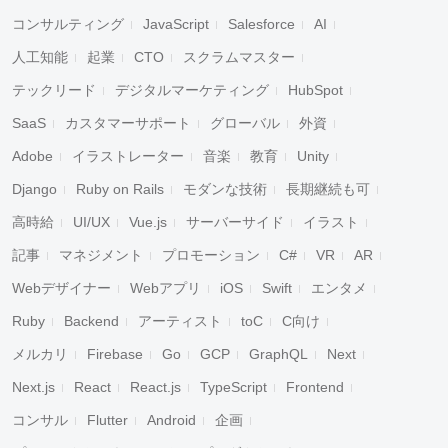
コンサルティング
JavaScript
Salesforce
AI
人工知能
起業
CTO
スクラムマスター
テックリード
デジタルマーケティング
HubSpot
SaaS
カスタマーサポート
グローバル
外資
Adobe
イラストレーター
音楽
教育
Unity
Django
Ruby on Rails
モダンな技術
長期継続も可
高時給
UI/UX
Vue.js
サーバーサイド
イラスト
記事
マネジメント
プロモーション
C#
VR
AR
Webデザイナー
Webアプリ
iOS
Swift
エンタメ
Ruby
Backend
アーティスト
toC
C向け
メルカリ
Firebase
Go
GCP
GraphQL
Next
Next.js
React
React.js
TypeScript
Frontend
コンサル
Flutter
Android
企画