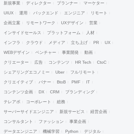
新規事業
ディレクター
プランナー
マーケター
UIUX
運用
バックエンド
エンジニア
リモート
企画立案
リモートワーク
UXデザイン
営業
インサイドセールス
プラットフォーム
人材
インフラ
クラウド
メディア
立ち上げ
PR
UX
WEBデザイン
ベンチャー
事業開発
動画
クリエーター
広告
コンテンツ
HR Tech
CtoC
シェアリングエコノミー
Uber
フルリモート
クリエイティブ
バナー
BtoB
PMF
IT
コンテンツ企画
DX
CRM
ブランディング
テレアポ
コーポレート
総務
サーバーサイドエンジニア
新規サービス
経営企画
コンサルタント
ファッション
事業企画
データエンジニア
機械学習
Python
デジタル