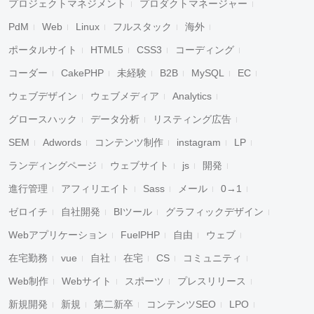
プロジェクトマネジメント
プロダクトマネージャー
PdM
Web
Linux
フルスタック
海外
ポータルサイト
HTML5
CSS3
コーディング
コーダー
CakePHP
未経験
B2B
MySQL
EC
ウェブデザイン
ウェブメディア
Analytics
グロースハック
データ分析
リスティング広告
SEM
Adwords
コンテンツ制作
instagram
LP
ランディングページ
ウェブサイト
js
開発
進行管理
アフィリエイト
Sass
メール
0→1
ゼロイチ
自社開発
BIツール
グラフィックデザイン
Webアプリケーション
FuelPHP
自由
ウェブ
在宅勤務
vue
自社
在宅
CS
コミュニティ
Web制作
Webサイト
スポーツ
プレスリリース
新規開発
新規
第二新卒
コンテンツSEO
LPO