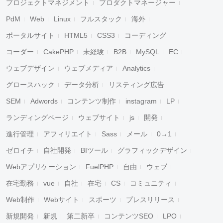
プロジェクトマネジメント
プロダクトマネージャー
PdM
Web
Linux
フルスタック
海外
ポータルサイト
HTML5
CSS3
コーディング
コーダー
CakePHP
未経験
B2B
MySQL
EC
ウェブデザイン
ウェブメディア
Analytics
グロースハック
データ分析
リスティング広告
SEM
Adwords
コンテンツ制作
instagram
LP
ランディングページ
ウェブサイト
js
開発
進行管理
アフィリエイト
Sass
メール
0→1
ゼロイチ
自社開発
BIツール
グラフィックデザイン
Webアプリケーション
FuelPHP
自由
ウェブ
在宅勤務
vue
自社
在宅
CS
コミュニティ
Web制作
Webサイト
スポーツ
プレスリリース
新規開発
新規
第二新卒
コンテンツSEO
LPO