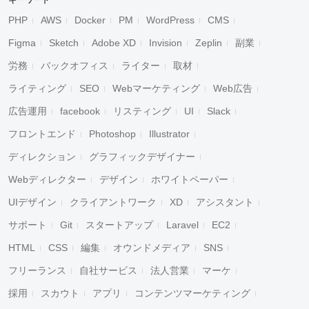
キーワード
PHP
AWS
Docker
PM
WordPress
CMS
Figma
Sketch
Adobe XD
Invision
Zeplin
副業
労務
バックオフィス
ライター
取材
ライティング
SEO
Webマーケティング
Web広告
広告運用
facebook
リスティング
UI
Slack
フロントエンド
Photoshop
Illustrator
ディレクション
グラフィックデザイナー
Webディレクター
デザイン
ホワイトペーパー
UIデザイン
クライアントワーク
XD
アシスタント
サポート
Git
スタートアップ
Laravel
EC2
HTML
CSS
編集
オウンドメディア
SNS
フリーランス
自社サービス
法人営業
マーケ
採用
スカウト
アプリ
コンテンツマーケティング