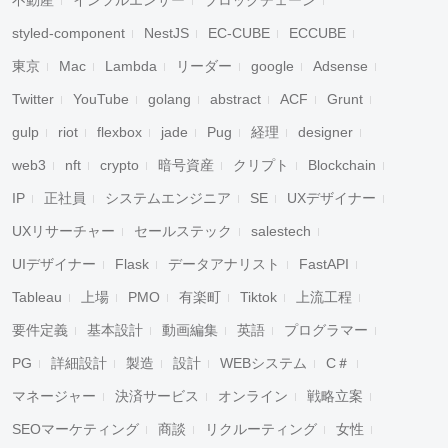
不動産
インフルエンサー
ブロックチェーン
styled-component
NestJS
EC-CUBE
ECCUBE
東京
Mac
Lambda
リーダー
google
Adsense
Twitter
YouTube
golang
abstract
ACF
Grunt
gulp
riot
flexbox
jade
Pug
経理
designer
web3
nft
crypto
暗号資産
クリプト
Blockchain
IP
正社員
システムエンジニア
SE
UXデザイナー
UXリサーチャー
セールステック
salestech
UIデザイナー
Flask
データアナリスト
FastAPI
Tableau
上場
PMO
有楽町
Tiktok
上流工程
要件定義
基本設計
動画編集
英語
プログラマー
PG
詳細設計
製造
設計
WEBシステム
C＃
マネージャー
決済サービス
オンライン
戦略立案
SEOマーケティング
商談
リクルーティング
女性