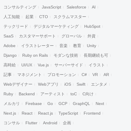
コンサルティング
JavaScript
Salesforce
AI
人工知能
起業
CTO
スクラムマスター
テックリード
デジタルマーケティング
HubSpot
SaaS
カスタマーサポート
グローバル
外資
Adobe
イラストレーター
音楽
教育
Unity
Django
Ruby on Rails
モダンな技術
長期継続も可
高時給
UI/UX
Vue.js
サーバーサイド
イラスト
記事
マネジメント
プロモーション
C#
VR
AR
Webデザイナー
Webアプリ
iOS
Swift
エンタメ
Ruby
Backend
アーティスト
toC
C向け
メルカリ
Firebase
Go
GCP
GraphQL
Next
Next.js
React
React.js
TypeScript
Frontend
コンサル
Flutter
Android
企画