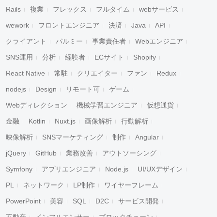
Rails
複業
フレックス
フルタイム
webサービス
wework
フロントエンジニア
決済
Java
API
クライアント
パルミー
事業責任者
Webエンジニア
SNS運用
分析
経験者
ECサイト
Shopify
React Native
常駐
クリエイター
ファン
Redux
nodejs
Design
リモート可
ゲーム
Webディレクション
機械学習エンジニア
仮想通貨
金融
Kotlin
Nuxt.js
画像解析
行動解析
映像解析
SNSマーケティング
制作
Angular
jQuery
GitHub
業務改善
アウトソーシング
Symfony
アプリエンジニア
Node.js
UI/UXデザイン
PL
ネットワーク
LP制作
ワイヤーフレーム
PowerPoint
美容
SQL
D2C
サービス開発