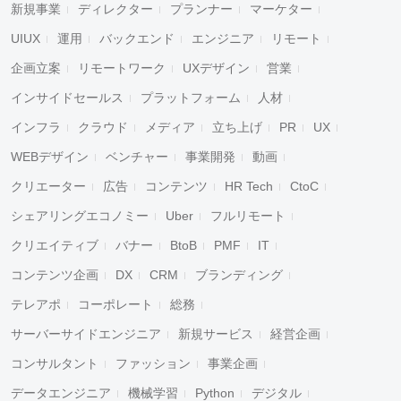
新規事業
ディレクター
プランナー
マーケター
UIUX
運用
バックエンド
エンジニア
リモート
企画立案
リモートワーク
UXデザイン
営業
インサイドセールス
プラットフォーム
人材
インフラ
クラウド
メディア
立ち上げ
PR
UX
WEBデザイン
ベンチャー
事業開発
動画
クリエーター
広告
コンテンツ
HR Tech
CtoC
シェアリングエコノミー
Uber
フルリモート
クリエイティブ
バナー
BtoB
PMF
IT
コンテンツ企画
DX
CRM
ブランディング
テレアポ
コーポレート
総務
サーバーサイドエンジニア
新規サービス
経営企画
コンサルタント
ファッション
事業企画
データエンジニア
機械学習
Python
デジタル