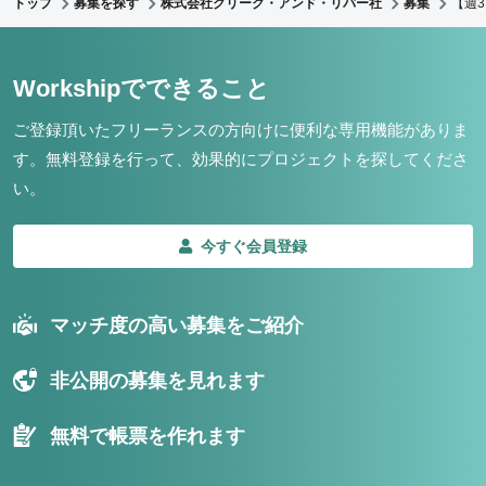
トップ
募集を探す
株式会社クリーク・アンド・リバー社
募集
【週
Workshipでできること
ご登録頂いたフリーランスの方向けに便利な専用機能がありま
す。
無料登録を行って、効果的にプロジェクトを探してくださ
い。
今すぐ会員登録
マッチ度の高い募集をご紹介
非公開の募集を見れます
無料で帳票を作れます