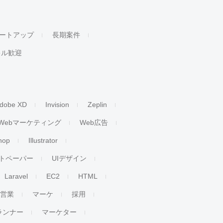
ートアップ
長期案件
キル歓迎
dobe XD
Invision
Zeplin
Webマーケティング
Web広告
hop
Illustrator
トペーパー
UIデザイン
Laravel
EC2
HTML
人営業
マーケ
採用
ランナー
マーケター