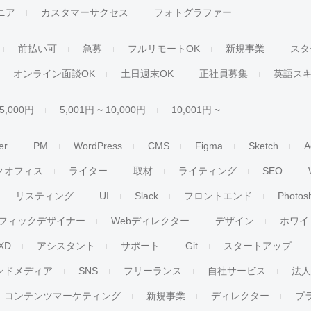
ジニア
カスタマーサクセス
フォトグラファー
前払い可
急募
フルリモートOK
新規事業
スタ
オンライン面談OK
土日週末OK
正社員募集
英語ス
 5,000円
5,001円 ~ 10,000円
10,001円 ~
er
PM
WordPress
CMS
Figma
Sketch
A
クオフィス
ライター
取材
ライティング
SEO
リスティング
UI
Slack
フロントエンド
Photos
フィックデザイナー
Webディレクター
デザイン
ホワイ
XD
アシスタント
サポート
Git
スタートアップ
ンドメディア
SNS
フリーランス
自社サービス
法
コンテンツマーケティング
新規事業
ディレクター
プ