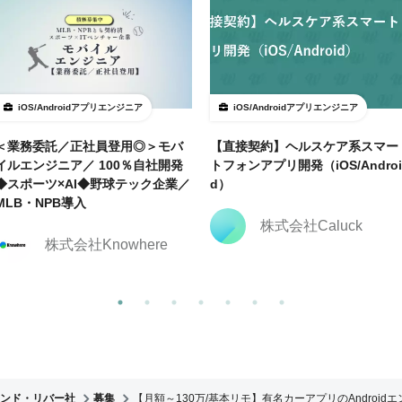
iOS/Androidアプリエンジニア
iOS/Androidアプリエンジニア
＜業務委託／正社員登用◎＞モバ
【直接契約】ヘルスケア系スマー
イルエンジニア／ 100％自社開発
トフォンアプリ開発（iOS/Androi
◆スポーツ×AI◆野球テック企業／
d）
MLB・NPB導入
株式会社Caluck
株式会社Knowhere
ンド・リバー社
募集
【月額～130万/基本リモ】有名カーアプリのAndroid