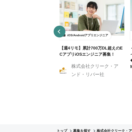
OS/Androidアプリエンジニア
iOS/Androidアプリエンジニア
部リモ可/月額～70万】有名ブ
【週4リモ】累計700万DL超えのE
ービスのAndroidアプリ設
CアプリiOSエンジニア募集！
開発！
株式会社クリーク・ア
株式会社クリーク・ア
ンド・リバー社
ンド・リバー社
トップ
募集を探す
株式会社クリーク・ア