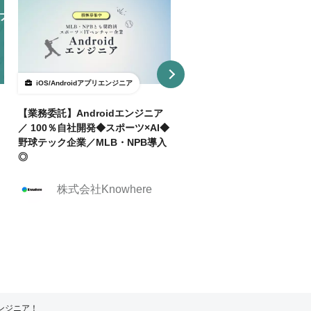
iOS/Androidアプリエンジニア
iOS/Androidアプリエンジニア
【業務委託】Androidエンジニア
【週2リモ可】日本発の音楽
／ 100％自社開発◆スポーツ×AI◆
におけるAndroidエンジニ
野球テック企業／MLB・NPB導入
集＠東京
◎
株式会社クリーク
株式会社Knowhere
ンド・リバー社
エンジニア！