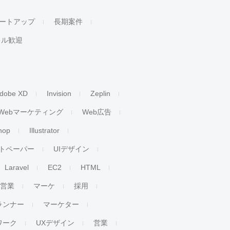
ートアップ
長期案件
キル歓迎
dobe XD
Invision
Zeplin
Webマーケティング
Web広告
hop
Illustrator
トペーパー
UIデザイン
Laravel
EC2
HTML
人営業
マーケ
採用
ランナー
マーケター
ワーク
UXデザイン
営業