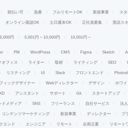
前払い可
急募
フルリモートOK
新規事業
スタ
オンライン面談OK
土日週末OK
正社員募集
英語ス
 5,000円
5,001円 ~ 10,000円
10,001円 ~
er
PM
WordPress
CMS
Figma
Sketch
A
クオフィス
ライター
取材
ライティング
SEO
リスティング
UI
Slack
フロントエンド
Photos
フィックデザイナー
Webディレクター
デザイン
ホワイ
XD
アシスタント
サポート
Git
スタートアップ
ンドメディア
SNS
フリーランス
自社サービス
法
コンテンツマーケティング
新規事業
ディレクター
プ
クエンド
エンジニア
リモート
企画立案
リモート