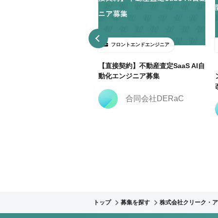
ロントエンドエンジニア
フロントエンドエンジニア
3日～ＯＫ】大手広告代理店で
【直接契約】不動産査定SaaS AI自
keting Cloud開発支援@飯田
動化エンジニア募集
合同会社DERaC
株式会社クリーク・ア
ンド・リバー社
トップ
募集を探す
株式会社クリーク・ア