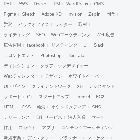
PHP
AWS
Docker
PM
WordPress
CMS
Figma
Sketch
Adobe XD
Invision
Zeplin
副業
労務
バックオフィス
ライター
取材
ライティング
SEO
Webマーケティング
Web広告
広告運用
facebook
リスティング
UI
Slack
フロントエンド
Photoshop
Illustrator
ディレクション
グラフィックデザイナー
Webディレクター
デザイン
ホワイトペーパー
UIデザイン
クライアントワーク
XD
アシスタント
サポート
Git
スタートアップ
Laravel
EC2
HTML
CSS
編集
オウンドメディア
SNS
フリーランス
自社サービス
法人営業
マーケ
採用
スカウト
アプリ
コンテンツマーケティング
新規事業
ディレクター
プランナー
マーケター