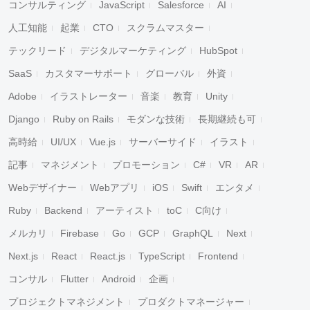
コンサルティング
JavaScript
Salesforce
AI
人工知能
起業
CTO
スクラムマスター
テックリード
デジタルマーケティング
HubSpot
SaaS
カスタマーサポート
グローバル
外資
Adobe
イラストレーター
音楽
教育
Unity
Django
Ruby on Rails
モダンな技術
長期継続も可
高時給
UI/UX
Vue.js
サーバーサイド
イラスト
記事
マネジメント
プロモーション
C#
VR
AR
Webデザイナー
Webアプリ
iOS
Swift
エンタメ
Ruby
Backend
アーティスト
toC
C向け
メルカリ
Firebase
Go
GCP
GraphQL
Next
Next.js
React
React.js
TypeScript
Frontend
コンサル
Flutter
Android
企画
プロジェクトマネジメント
プロダクトマネージャー