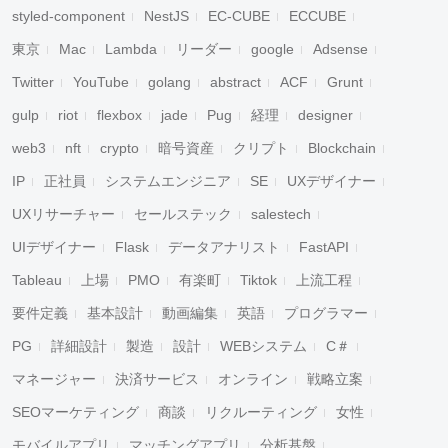
styled-component
NestJS
EC-CUBE
ECCUBE
東京
Mac
Lambda
リーダー
google
Adsense
Twitter
YouTube
golang
abstract
ACF
Grunt
gulp
riot
flexbox
jade
Pug
経理
designer
web3
nft
crypto
暗号資産
クリプト
Blockchain
IP
正社員
システムエンジニア
SE
UXデザイナー
UXリサーチャー
セールステック
salestech
UIデザイナー
Flask
データアナリスト
FastAPI
Tableau
上場
PMO
有楽町
Tiktok
上流工程
要件定義
基本設計
動画編集
英語
プログラマー
PG
詳細設計
製造
設計
WEBシステム
C＃
マネージャー
決済サービス
オンライン
戦略立案
SEOマーケティング
商談
リクルーティング
女性
モバイルアプリ
マッチングアプリ
分析基盤