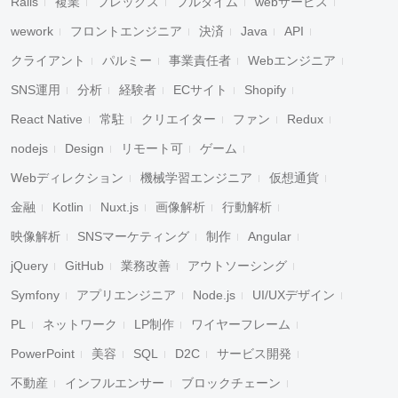
Rails
複業
フレックス
フルタイム
webサービス
wework
フロントエンジニア
決済
Java
API
クライアント
パルミー
事業責任者
Webエンジニア
SNS運用
分析
経験者
ECサイト
Shopify
React Native
常駐
クリエイター
ファン
Redux
nodejs
Design
リモート可
ゲーム
Webディレクション
機械学習エンジニア
仮想通貨
金融
Kotlin
Nuxt.js
画像解析
行動解析
映像解析
SNSマーケティング
制作
Angular
jQuery
GitHub
業務改善
アウトソーシング
Symfony
アプリエンジニア
Node.js
UI/UXデザイン
PL
ネットワーク
LP制作
ワイヤーフレーム
PowerPoint
美容
SQL
D2C
サービス開発
不動産
インフルエンサー
ブロックチェーン