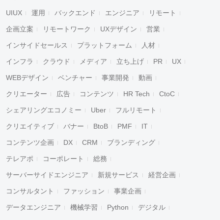
UIUX
運用
バックエンド
エンジニア
リモート
企画立案
リモートワーク
UXデザイン
営業
インサイドセールス
プラットフォーム
人材
インフラ
クラウド
メディア
立ち上げ
PR
UX
WEBデザイン
ベンチャー
事業開発
動画
クリエーター
広告
コンテンツ
HR Tech
CtoC
シェアリングエコノミー
Uber
フルリモート
クリエイティブ
バナー
BtoB
PMF
IT
コンテンツ企画
DX
CRM
ブランディング
テレアポ
コーポレート
総務
サーバーサイドエンジニア
新規サービス
経営企画
コンサルタント
ファッション
事業企画
データエンジニア
機械学習
Python
デジタル