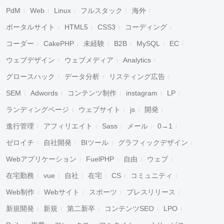
PdM
Web
Linux
フルスタック
海外
ポータルサイト
HTML5
CSS3
コーディング
コーダー
CakePHP
未経験
B2B
MySQL
EC
ウェブデザイン
ウェブメディア
Analytics
グロースハック
データ分析
リスティング広告
SEM
Adwords
コンテンツ制作
instagram
LP
ランディングページ
ウェブサイト
js
開発
進行管理
アフィリエイト
Sass
メール
0→1
ゼロイチ
自社開発
BIツール
グラフィックデザイン
Webアプリケーション
FuelPHP
自由
ウェブ
在宅勤務
vue
自社
在宅
CS
コミュニティ
Web制作
Webサイト
スポーツ
プレスリリース
新規開発
新規
第二新卒
コンテンツSEO
LPO