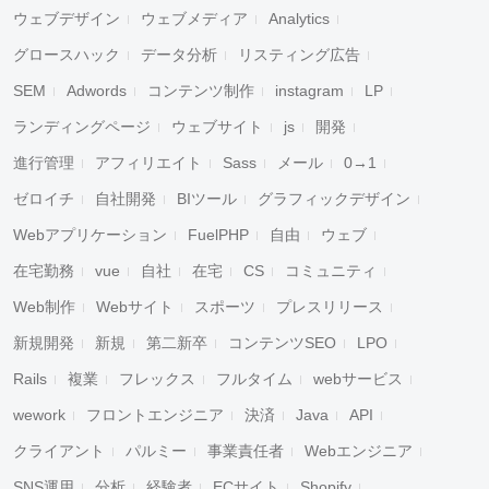
ウェブデザイン
ウェブメディア
Analytics
グロースハック
データ分析
リスティング広告
SEM
Adwords
コンテンツ制作
instagram
LP
ランディングページ
ウェブサイト
js
開発
進行管理
アフィリエイト
Sass
メール
0→1
ゼロイチ
自社開発
BIツール
グラフィックデザイン
Webアプリケーション
FuelPHP
自由
ウェブ
在宅勤務
vue
自社
在宅
CS
コミュニティ
Web制作
Webサイト
スポーツ
プレスリリース
新規開発
新規
第二新卒
コンテンツSEO
LPO
Rails
複業
フレックス
フルタイム
webサービス
wework
フロントエンジニア
決済
Java
API
クライアント
パルミー
事業責任者
Webエンジニア
SNS運用
分析
経験者
ECサイト
Shopify