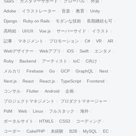
SaaS
カスタマーサポート
グローバル
外資
Adobe
イラストレーター
音楽
教育
Unity
Django
Ruby on Rails
モダンな技術
長期継続も可
高時給
UI/UX
Vue.js
サーバーサイド
イラスト
記事
マネジメント
プロモーション
C#
VR
AR
Webデザイナー
Webアプリ
iOS
Swift
エンタメ
Ruby
Backend
アーティスト
toC
C向け
メルカリ
Firebase
Go
GCP
GraphQL
Next
Next.js
React
React.js
TypeScript
Frontend
コンサル
Flutter
Android
企画
プロジェクトマネジメント
プロダクトマネージャー
PdM
Web
Linux
フルスタック
海外
ポータルサイト
HTML5
CSS3
コーディング
コーダー
CakePHP
未経験
B2B
MySQL
EC