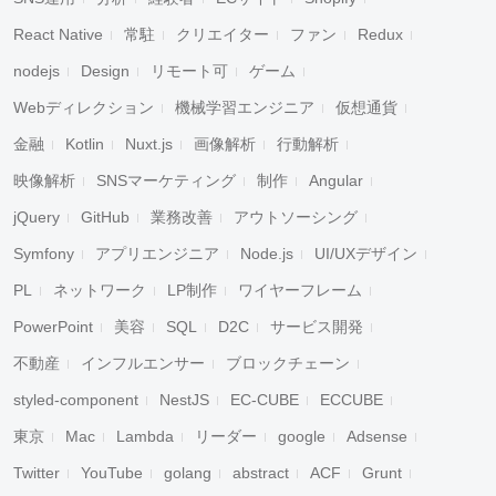
React Native
常駐
クリエイター
ファン
Redux
nodejs
Design
リモート可
ゲーム
Webディレクション
機械学習エンジニア
仮想通貨
金融
Kotlin
Nuxt.js
画像解析
行動解析
映像解析
SNSマーケティング
制作
Angular
jQuery
GitHub
業務改善
アウトソーシング
Symfony
アプリエンジニア
Node.js
UI/UXデザイン
PL
ネットワーク
LP制作
ワイヤーフレーム
PowerPoint
美容
SQL
D2C
サービス開発
不動産
インフルエンサー
ブロックチェーン
styled-component
NestJS
EC-CUBE
ECCUBE
東京
Mac
Lambda
リーダー
google
Adsense
Twitter
YouTube
golang
abstract
ACF
Grunt