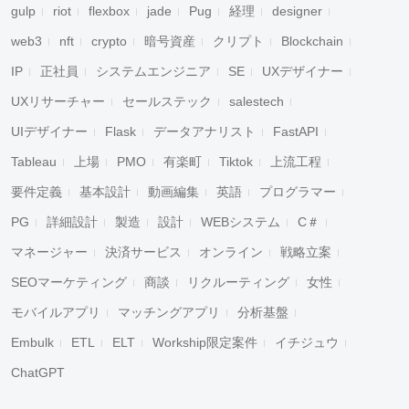
gulp
riot
flexbox
jade
Pug
経理
designer
web3
nft
crypto
暗号資産
クリプト
Blockchain
IP
正社員
システムエンジニア
SE
UXデザイナー
UXリサーチャー
セールステック
salestech
UIデザイナー
Flask
データアナリスト
FastAPI
Tableau
上場
PMO
有楽町
Tiktok
上流工程
要件定義
基本設計
動画編集
英語
プログラマー
PG
詳細設計
製造
設計
WEBシステム
C＃
マネージャー
決済サービス
オンライン
戦略立案
SEOマーケティング
商談
リクルーティング
女性
モバイルアプリ
マッチングアプリ
分析基盤
Embulk
ETL
ELT
Workship限定案件
イチジュウ
ChatGPT