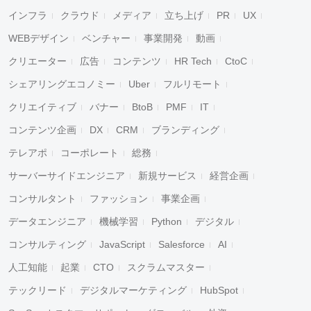
インフラ
クラウド
メディア
立ち上げ
PR
UX
WEBデザイン
ベンチャー
事業開発
動画
クリエーター
広告
コンテンツ
HR Tech
CtoC
シェアリングエコノミー
Uber
フルリモート
クリエイティブ
バナー
BtoB
PMF
IT
コンテンツ企画
DX
CRM
ブランディング
テレアポ
コーポレート
総務
サーバーサイドエンジニア
新規サービス
経営企画
コンサルタント
ファッション
事業企画
データエンジニア
機械学習
Python
デジタル
コンサルティング
JavaScript
Salesforce
AI
人工知能
起業
CTO
スクラムマスター
テックリード
デジタルマーケティング
HubSpot