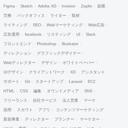
Figma
Sketch
Adobe XD
Invision
Zeplin
副業
労務
バックオフィス
ライター
取材
ライティング
SEO
Webマーケティング
Web広告
広告運用
facebook
リスティング
UI
Slack
フロントエンド
Photoshop
Illustrator
ディレクション
グラフィックデザイナー
Webディレクター
デザイン
ホワイトペーパー
UIデザイン
クライアントワーク
XD
アシスタント
サポート
Git
スタートアップ
Laravel
EC2
HTML
CSS
編集
オウンドメディア
SNS
フリーランス
自社サービス
法人営業
マーケ
採用
スカウト
アプリ
コンテンツマーケティング
新規事業
ディレクター
プランナー
マーケター