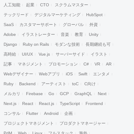
人工知能
起業
CTO
スクラムマスター
テックリード
デジタルマーケティング
HubSpot
SaaS
カスタマーサポート
グローバル
外資
Adobe
イラストレーター
音楽
教育
Unity
Django
Ruby on Rails
モダンな技術
長期継続も可
高時給
UI/UX
Vue.js
サーバーサイド
イラスト
記事
マネジメント
プロモーション
C#
VR
AR
Webデザイナー
Webアプリ
iOS
Swift
エンタメ
Ruby
Backend
アーティスト
toC
C向け
メルカリ
Firebase
Go
GCP
GraphQL
Next
Next.js
React
React.js
TypeScript
Frontend
コンサル
Flutter
Android
企画
プロジェクトマネジメント
プロダクトマネージャー
PdM
Web
Linux
フルスタック
海外