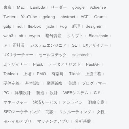
東京
Mac
Lambda
リーダー
google
Adsense
Twitter
YouTube
golang
abstract
ACF
Grunt
gulp
riot
flexbox
jade
Pug
経理
designer
web3
nft
crypto
暗号資産
クリプト
Blockchain
IP
正社員
システムエンジニア
SE
UXデザイナー
UXリサーチャー
セールステック
salestech
UIデザイナー
Flask
データアナリスト
FastAPI
Tableau
上場
PMO
有楽町
Tiktok
上流工程
要件定義
基本設計
動画編集
英語
プログラマー
PG
詳細設計
製造
設計
WEBシステム
C＃
マネージャー
決済サービス
オンライン
戦略立案
SEOマーケティング
商談
リクルーティング
女性
モバイルアプリ
マッチングアプリ
分析基盤