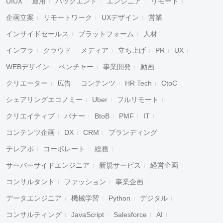
UIUX
運用
バックエンド
エンジニア
リモート
企画立案
リモートワーク
UXデザイン
営業
インサイドセールス
プラットフォーム
人材
インフラ
クラウド
メディア
立ち上げ
PR
UX
WEBデザイン
ベンチャー
事業開発
動画
クリエーター
広告
コンテンツ
HR Tech
CtoC
シェアリングエコノミー
Uber
フルリモート
クリエイティブ
バナー
BtoB
PMF
IT
コンテンツ企画
DX
CRM
ブランディング
テレアポ
コーポレート
総務
サーバーサイドエンジニア
新規サービス
経営企画
コンサルタント
ファッション
事業企画
データエンジニア
機械学習
Python
デジタル
コンサルティング
JavaScript
Salesforce
AI