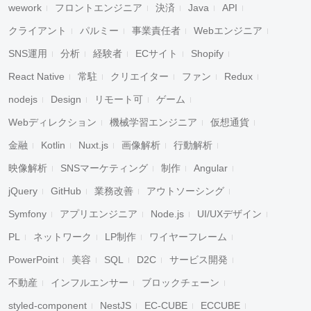
wework
フロントエンジニア
決済
Java
API
クライアント
パルミー
事業責任者
Webエンジニア
SNS運用
分析
経験者
ECサイト
Shopify
React Native
常駐
クリエイター
ファン
Redux
nodejs
Design
リモート可
ゲーム
Webディレクション
機械学習エンジニア
仮想通貨
金融
Kotlin
Nuxt.js
画像解析
行動解析
映像解析
SNSマーケティング
制作
Angular
jQuery
GitHub
業務改善
アウトソーシング
Symfony
アプリエンジニア
Node.js
UI/UXデザイン
PL
ネットワーク
LP制作
ワイヤーフレーム
PowerPoint
美容
SQL
D2C
サービス開発
不動産
インフルエンサー
ブロックチェーン
styled-component
NestJS
EC-CUBE
ECCUBE