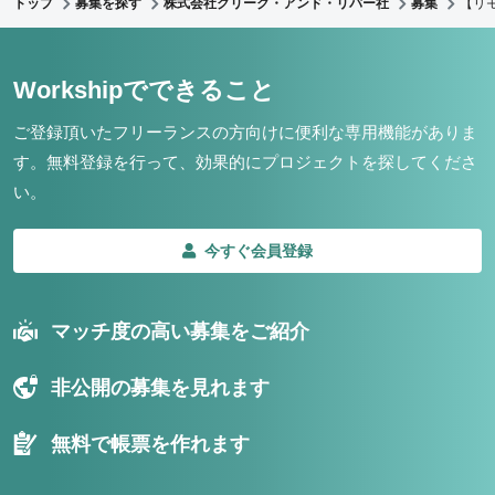
トップ
募集を探す
株式会社クリーク・アンド・リバー社
募集
【リ
Workshipでできること
ご登録頂いたフリーランスの方向けに便利な専用機能がありま
す。
無料登録を行って、効果的にプロジェクトを探してくださ
い。
今すぐ会員登録
マッチ度の高い募集をご紹介
非公開の募集を見れます
無料で帳票を作れます