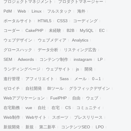
プロジェクトマネジメント
プロダクトマネージャー
PdM
Web
Linux
フルスタック
海外
ポータルサイト
HTML5
CSS3
コーディング
コーダー
CakePHP
未経験
B2B
MySQL
EC
ウェブデザイン
ウェブメディア
Analytics
グロースハック
データ分析
リスティング広告
SEM
Adwords
コンテンツ制作
instagram
LP
ランディングページ
ウェブサイト
js
開発
進行管理
アフィリエイト
Sass
メール
0→1
ゼロイチ
自社開発
BIツール
グラフィックデザイン
Webアプリケーション
FuelPHP
自由
ウェブ
在宅勤務
vue
自社
在宅
CS
コミュニティ
Web制作
Webサイト
スポーツ
プレスリリース
新規開発
新規
第二新卒
コンテンツSEO
LPO