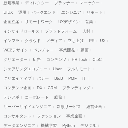
新規事業
ディレクター
プランナー
マーケター
UIUX
運用
バックエンド
エンジニア
リモート
企画立案
リモートワーク
UXデザイン
営業
インサイドセールス
プラットフォーム
人材
インフラ
クラウド
メディア
立ち上げ
PR
UX
WEBデザイン
ベンチャー
事業開発
動画
クリエーター
広告
コンテンツ
HR Tech
CtoC
シェアリングエコノミー
Uber
フルリモート
クリエイティブ
バナー
BtoB
PMF
IT
コンテンツ企画
DX
CRM
ブランディング
テレアポ
コーポレート
総務
サーバーサイドエンジニア
新規サービス
経営企画
コンサルタント
ファッション
事業企画
データエンジニア
機械学習
Python
デジタル