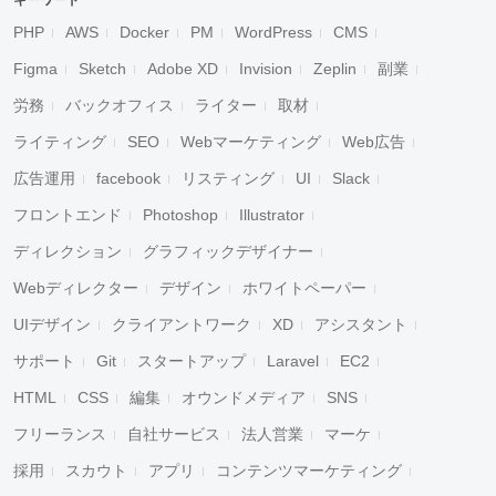
キーワード
PHP
AWS
Docker
PM
WordPress
CMS
Figma
Sketch
Adobe XD
Invision
Zeplin
副業
労務
バックオフィス
ライター
取材
ライティング
SEO
Webマーケティング
Web広告
広告運用
facebook
リスティング
UI
Slack
フロントエンド
Photoshop
Illustrator
ディレクション
グラフィックデザイナー
Webディレクター
デザイン
ホワイトペーパー
UIデザイン
クライアントワーク
XD
アシスタント
サポート
Git
スタートアップ
Laravel
EC2
HTML
CSS
編集
オウンドメディア
SNS
フリーランス
自社サービス
法人営業
マーケ
採用
スカウト
アプリ
コンテンツマーケティング