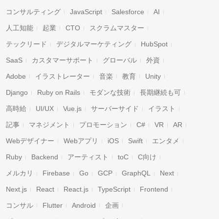
コンサルティング
JavaScript
Salesforce
AI
人工知能
起業
CTO
スクラムマスター
テックリード
デジタルマーケティング
HubSpot
SaaS
カスタマーサポート
グローバル
外資
Adobe
イラストレーター
音楽
教育
Unity
Django
Ruby on Rails
モダンな技術
長期継続も可
高時給
UI/UX
Vue.js
サーバーサイド
イラスト
記事
マネジメント
プロモーション
C#
VR
AR
Webデザイナー
Webアプリ
iOS
Swift
エンタメ
Ruby
Backend
アーティスト
toC
C向け
メルカリ
Firebase
Go
GCP
GraphQL
Next
Next.js
React
React.js
TypeScript
Frontend
コンサル
Flutter
Android
企画