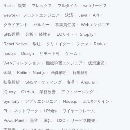
Rails
複業
フレックス
フルタイム
webサービス
wework
フロントエンジニア
決済
Java
API
クライアント
パルミー
事業責任者
Webエンジニア
SNS運用
分析
経験者
ECサイト
Shopify
React Native
常駐
クリエイター
ファン
Redux
nodejs
Design
リモート可
ゲーム
Webディレクション
機械学習エンジニア
仮想通貨
金融
Kotlin
Nuxt.js
画像解析
行動解析
映像解析
SNSマーケティング
制作
Angular
jQuery
GitHub
業務改善
アウトソーシング
Symfony
アプリエンジニア
Node.js
UI/UXデザイン
PL
ネットワーク
LP制作
ワイヤーフレーム
PowerPoint
美容
SQL
D2C
サービス開発