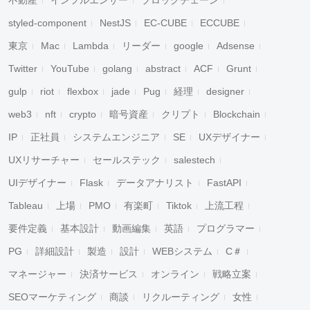
不動産
インフルエンサー
ブロックチェーン
styled-component
NestJS
EC-CUBE
ECCUBE
東京
Mac
Lambda
リーダー
google
Adsense
Twitter
YouTube
golang
abstract
ACF
Grunt
gulp
riot
flexbox
jade
Pug
経理
designer
web3
nft
crypto
暗号資産
クリプト
Blockchain
IP
正社員
システムエンジニア
SE
UXデザイナー
UXリサーチャー
セールステック
salestech
UIデザイナー
Flask
データアナリスト
FastAPI
Tableau
上場
PMO
有楽町
Tiktok
上流工程
要件定義
基本設計
動画編集
英語
プログラマー
PG
詳細設計
製造
設計
WEBシステム
C＃
マネージャー
決済サービス
オンライン
戦略立案
SEOマーケティング
商談
リクルーティング
女性