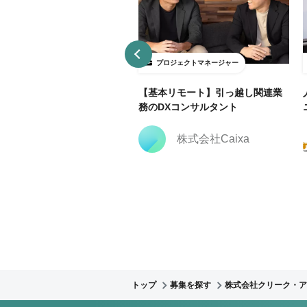
ロジェクトマネージャー
プロジェクトマネージャー
務委託】プロダクトマネージ
【基本リモート】引っ越し関連業
（PdM）｜新規事業立ち上げ
務のDXコンサルタント
株式会社Fact Base
株式会社Caixa
トップ
募集を探す
株式会社クリーク・ア