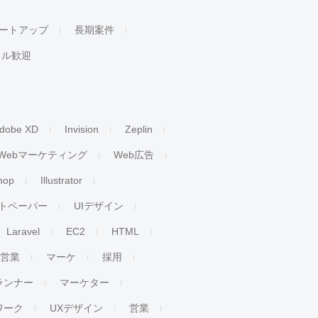
ートアップ
長期案件
キル歓迎
dobe XD
Invision
Zeplin
Webマーケティング
Web広告
hop
Illustrator
トペーパー
UIデザイン
Laravel
EC2
HTML
人営業
マーケ
採用
ランナー
マーケター
ワーク
UXデザイン
営業