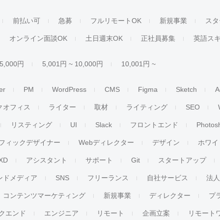
前払い可
急募
フルリモートOK
新規事業
スタ
オンライン面談OK
土日週末OK
正社員募集
英語ス
 5,000円
5,001円 ~ 10,000円
10,001円 ~
er
PM
WordPress
CMS
Figma
Sketch
A
クオフィス
ライター
取材
ライティング
SEO
リスティング
UI
Slack
フロントエンド
Photos
フィックデザイナー
Webディレクター
デザイン
ホワイ
XD
アシスタント
サポート
Git
スタートアップ
ンドメディア
SNS
フリーランス
自社サービス
法
コンテンツマーケティング
新規事業
ディレクター
プ
クエンド
エンジニア
リモート
企画立案
リモート