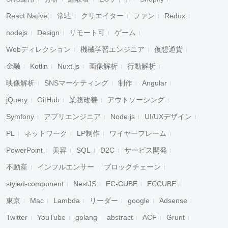
React Native
常駐
クリエイター
ファン
Redux
nodejs
Design
リモート可
ゲーム
Webディレクション
機械学習エンジニア
仮想通貨
金融
Kotlin
Nuxt.js
画像解析
行動解析
映像解析
SNSマーケティング
制作
Angular
jQuery
GitHub
業務改善
アウトソーシング
Symfony
アプリエンジニア
Node.js
UI/UXデザイン
PL
ネットワーク
LP制作
ワイヤーフレーム
PowerPoint
美容
SQL
D2C
サービス開発
不動産
インフルエンサー
ブロックチェーン
styled-component
NestJS
EC-CUBE
ECCUBE
東京
Mac
Lambda
リーダー
google
Adsense
Twitter
YouTube
golang
abstract
ACF
Grunt