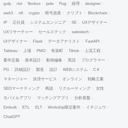
gulp
riot
flexbox
jade
Pug
経理
designer
web3
nft
crypto
暗号資産
クリプト
Blockchain
IP
正社員
システムエンジニア
SE
UXデザイナー
UXリサーチャー
セールステック
salestech
UIデザイナー
Flask
データアナリスト
FastAPI
Tableau
上場
PMO
有楽町
Tiktok
上流工程
要件定義
基本設計
動画編集
英語
プログラマー
PG
詳細設計
製造
設計
WEBシステム
C＃
マネージャー
決済サービス
オンライン
戦略立案
SEOマーケティング
商談
リクルーティング
女性
モバイルアプリ
マッチングアプリ
分析基盤
Embulk
ETL
ELT
Workship限定案件
イチジュウ
ChatGPT