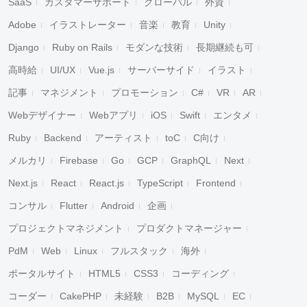
SaaS
カスタマーサポート
グローバル
外資
Adobe
イラストレーター
音楽
教育
Unity
Django
Ruby on Rails
モダンな技術
長期継続も可
高時給
UI/UX
Vue.js
サーバーサイド
イラスト
記事
マネジメント
プロモーション
C#
VR
AR
Webデザイナー
Webアプリ
iOS
Swift
エンタメ
Ruby
Backend
アーティスト
toC
C向け
メルカリ
Firebase
Go
GCP
GraphQL
Next
Next.js
React
React.js
TypeScript
Frontend
コンサル
Flutter
Android
企画
プロジェクトマネジメント
プロダクトマネージャー
PdM
Web
Linux
フルスタック
海外
ポータルサイト
HTML5
CSS3
コーディング
コーダー
CakePHP
未経験
B2B
MySQL
EC