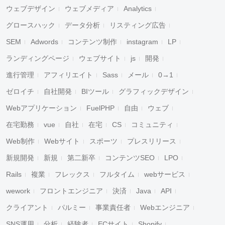
ウェブデザイン
ウェブメディア
Analytics
グロースハック
データ分析
リスティング広告
SEM
Adwords
コンテンツ制作
instagram
LP
ランディングページ
ウェブサイト
js
開発
進行管理
アフィリエイト
Sass
メール
0→1
ゼロイチ
自社開発
BIツール
グラフィックデザイン
Webアプリケーション
FuelPHP
自由
ウェブ
在宅勤務
vue
自社
在宅
CS
コミュニティ
Web制作
Webサイト
スポーツ
プレスリリース
新規開発
新規
第二新卒
コンテンツSEO
LPO
Rails
複業
フレックス
フルタイム
webサービス
wework
フロントエンジニア
決済
Java
API
クライアント
パルミー
事業責任者
Webエンジニア
SNS運用
分析
経験者
ECサイト
Shopify