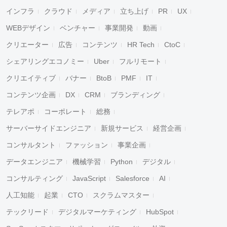
インフラ
クラウド
メディア
立ち上げ
PR
UX
WEBデザイン
ベンチャー
事業開発
動画
クリエーター
広告
コンテンツ
HR Tech
CtoC
シェアリングエコノミー
Uber
フルリモート
クリエイティブ
バナー
BtoB
PMF
IT
コンテンツ企画
DX
CRM
ブランディング
テレアポ
コーポレート
総務
サーバーサイドエンジニア
新規サービス
経営企画
コンサルタント
ファッション
事業企画
データエンジニア
機械学習
Python
デジタル
コンサルティング
JavaScript
Salesforce
AI
人工知能
起業
CTO
スクラムマスター
テックリード
デジタルマーケティング
HubSpot