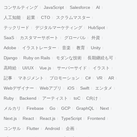
コンサルティング
JavaScript
Salesforce
AI
人工知能
起業
CTO
スクラムマスター
テックリード
デジタルマーケティング
HubSpot
SaaS
カスタマーサポート
グローバル
外資
Adobe
イラストレーター
音楽
教育
Unity
Django
Ruby on Rails
モダンな技術
長期継続も可
高時給
UI/UX
Vue.js
サーバーサイド
イラスト
記事
マネジメント
プロモーション
C#
VR
AR
Webデザイナー
Webアプリ
iOS
Swift
エンタメ
Ruby
Backend
アーティスト
toC
C向け
メルカリ
Firebase
Go
GCP
GraphQL
Next
Next.js
React
React.js
TypeScript
Frontend
コンサル
Flutter
Android
企画