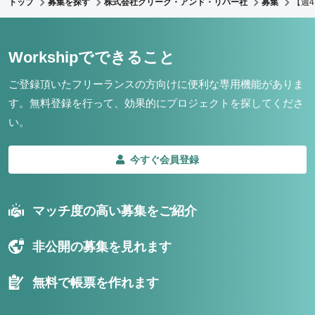
トップ
募集を探す
株式会社クリーク・アンド・リバー社
募集
【週
Workshipでできること
ご登録頂いたフリーランスの方向けに便利な専用機能がありま
す。
無料登録を行って、効果的にプロジェクトを探してくださ
い。
今すぐ会員登録
マッチ度の高い募集をご紹介
非公開の募集を見れます
無料で帳票を作れます