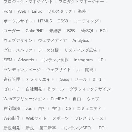
プロジェクトマネジメント
プロダクトマネージャー
PdM
Web
Linux
フルスタック
海外
ポータルサイト
HTML5
CSS3
コーディング
コーダー
CakePHP
未経験
B2B
MySQL
EC
ウェブデザイン
ウェブメディア
Analytics
グロースハック
データ分析
リスティング広告
SEM
Adwords
コンテンツ制作
instagram
LP
ランディングページ
ウェブサイト
js
開発
進行管理
アフィリエイト
Sass
メール
0→1
ゼロイチ
自社開発
BIツール
グラフィックデザイン
Webアプリケーション
FuelPHP
自由
ウェブ
在宅勤務
vue
自社
在宅
CS
コミュニティ
Web制作
Webサイト
スポーツ
プレスリリース
新規開発
新規
第二新卒
コンテンツSEO
LPO