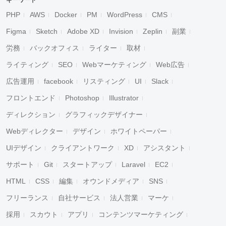
キーワード
PHP
AWS
Docker
PM
WordPress
CMS
Figma
Sketch
Adobe XD
Invision
Zeplin
副業
労務
バックオフィス
ライター
取材
ライティング
SEO
Webマーケティング
Web広告
広告運用
facebook
リスティング
UI
Slack
フロントエンド
Photoshop
Illustrator
ディレクション
グラフィックデザイナー
Webディレクター
デザイン
ホワイトペーパー
UIデザイン
クライアントワーク
XD
アシスタント
サポート
Git
スタートアップ
Laravel
EC2
HTML
CSS
編集
オウンドメディア
SNS
フリーランス
自社サービス
法人営業
マーケ
採用
スカウト
アプリ
コンテンツマーケティング