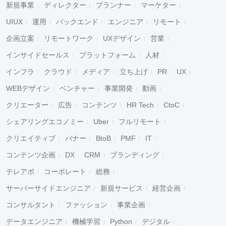
新規事業
ディレクター
プランナー
マーケター
UIUX
運用
バックエンド
エンジニア
リモート
企画立案
リモートワーク
UXデザイン
営業
インサイドセールス
プラットフォーム
人材
インフラ
クラウド
メディア
立ち上げ
PR
UX
WEBデザイン
ベンチャー
事業開発
動画
クリエーター
広告
コンテンツ
HR Tech
CtoC
シェアリングエコノミー
Uber
フルリモート
クリエイティブ
バナー
BtoB
PMF
IT
コンテンツ企画
DX
CRM
ブランディング
テレアポ
コーポレート
総務
サーバーサイドエンジニア
新規サービス
経営企画
コンサルタント
ファッション
事業企画
データエンジニア
機械学習
Python
デジタル