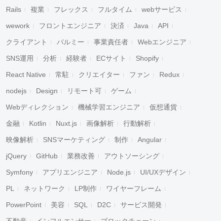
Rails
複業
フレックス
フルタイム
webサービス
wework
フロントエンジニア
決済
Java
API
クライアント
パルミー
事業責任者
Webエンジニア
SNS運用
分析
経験者
ECサイト
Shopify
React Native
常駐
クリエイター
ファン
Redux
nodejs
Design
リモート可
ゲーム
Webディレクション
機械学習エンジニア
仮想通貨
金融
Kotlin
Nuxt.js
画像解析
行動解析
映像解析
SNSマーケティング
制作
Angular
jQuery
GitHub
業務改善
アウトソーシング
Symfony
アプリエンジニア
Node.js
UI/UXデザイン
PL
ネットワーク
LP制作
ワイヤーフレーム
PowerPoint
美容
SQL
D2C
サービス開発