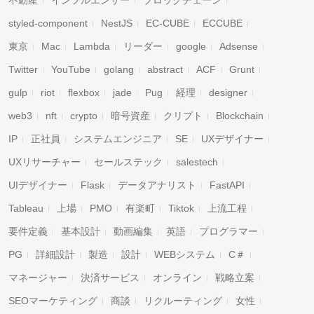
不動産
インフルエンサー
ブロックチェーン
styled-component
NestJS
EC-CUBE
ECCUBE
東京
Mac
Lambda
リーダー
google
Adsense
Twitter
YouTube
golang
abstract
ACF
Grunt
gulp
riot
flexbox
jade
Pug
経理
designer
web3
nft
crypto
暗号資産
クリプト
Blockchain
IP
正社員
システムエンジニア
SE
UXデザイナー
UXリサーチャー
セールステック
salestech
UIデザイナー
Flask
データアナリスト
FastAPI
Tableau
上場
PMO
有楽町
Tiktok
上流工程
要件定義
基本設計
動画編集
英語
プログラマー
PG
詳細設計
製造
設計
WEBシステム
C＃
マネージャー
決済サービス
オンライン
戦略立案
SEOマーケティング
商談
リクルーティング
女性