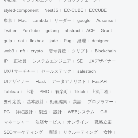
不動産
インフルエンサー
ブロックチェーン
styled-component
NestJS
EC-CUBE
ECCUBE
東京
Mac
Lambda
リーダー
google
Adsense
Twitter
YouTube
golang
abstract
ACF
Grunt
gulp
riot
flexbox
jade
Pug
経理
designer
web3
nft
crypto
暗号資産
クリプト
Blockchain
IP
正社員
システムエンジニア
SE
UXデザイナー
UXリサーチャー
セールステック
salestech
UIデザイナー
Flask
データアナリスト
FastAPI
Tableau
上場
PMO
有楽町
Tiktok
上流工程
要件定義
基本設計
動画編集
英語
プログラマー
PG
詳細設計
製造
設計
WEBシステム
C＃
マネージャー
決済サービス
オンライン
戦略立案
SEOマーケティング
商談
リクルーティング
女性