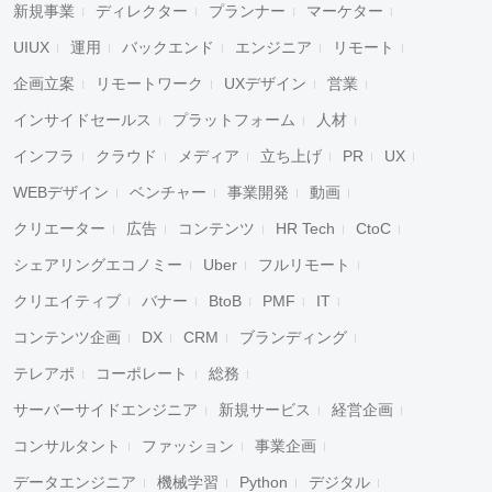
新規事業
ディレクター
プランナー
マーケター
UIUX
運用
バックエンド
エンジニア
リモート
企画立案
リモートワーク
UXデザイン
営業
インサイドセールス
プラットフォーム
人材
インフラ
クラウド
メディア
立ち上げ
PR
UX
WEBデザイン
ベンチャー
事業開発
動画
クリエーター
広告
コンテンツ
HR Tech
CtoC
シェアリングエコノミー
Uber
フルリモート
クリエイティブ
バナー
BtoB
PMF
IT
コンテンツ企画
DX
CRM
ブランディング
テレアポ
コーポレート
総務
サーバーサイドエンジニア
新規サービス
経営企画
コンサルタント
ファッション
事業企画
データエンジニア
機械学習
Python
デジタル