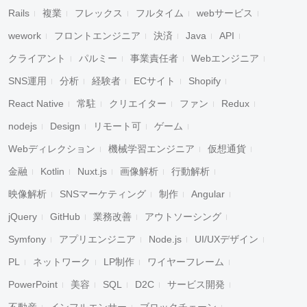
Rails
複業
フレックス
フルタイム
webサービス
wework
フロントエンジニア
決済
Java
API
クライアント
パルミー
事業責任者
Webエンジニア
SNS運用
分析
経験者
ECサイト
Shopify
React Native
常駐
クリエイター
ファン
Redux
nodejs
Design
リモート可
ゲーム
Webディレクション
機械学習エンジニア
仮想通貨
金融
Kotlin
Nuxt.js
画像解析
行動解析
映像解析
SNSマーケティング
制作
Angular
jQuery
GitHub
業務改善
アウトソーシング
Symfony
アプリエンジニア
Node.js
UI/UXデザイン
PL
ネットワーク
LP制作
ワイヤーフレーム
PowerPoint
美容
SQL
D2C
サービス開発