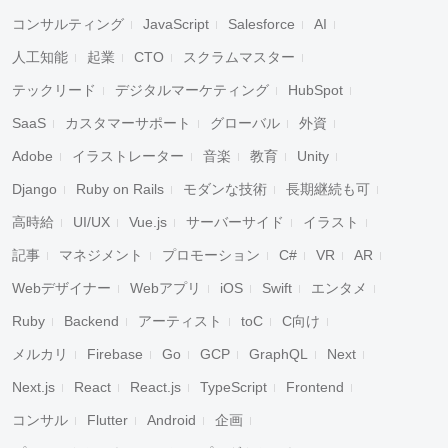
コンサルティング
JavaScript
Salesforce
AI
人工知能
起業
CTO
スクラムマスター
テックリード
デジタルマーケティング
HubSpot
SaaS
カスタマーサポート
グローバル
外資
Adobe
イラストレーター
音楽
教育
Unity
Django
Ruby on Rails
モダンな技術
長期継続も可
高時給
UI/UX
Vue.js
サーバーサイド
イラスト
記事
マネジメント
プロモーション
C#
VR
AR
Webデザイナー
Webアプリ
iOS
Swift
エンタメ
Ruby
Backend
アーティスト
toC
C向け
メルカリ
Firebase
Go
GCP
GraphQL
Next
Next.js
React
React.js
TypeScript
Frontend
コンサル
Flutter
Android
企画