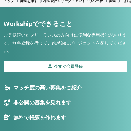
トップ
募集を探す
株式会社クリーク・アンド・リバー社
募集
【ほ
Workshipでできること
ご登録頂いたフリーランスの方向けに便利な専用機能がありま
す。
無料登録を行って、効果的にプロジェクトを探してくださ
い。
今すぐ会員登録
マッチ度の高い募集をご紹介
非公開の募集を見れます
無料で帳票を作れます