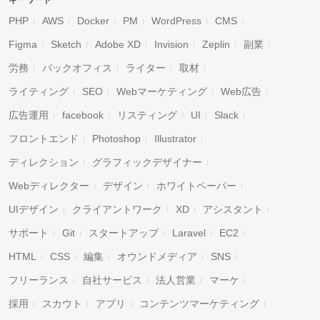
キーワード
PHP
AWS
Docker
PM
WordPress
CMS
Figma
Sketch
Adobe XD
Invision
Zeplin
副業
労務
バックオフィス
ライター
取材
ライティング
SEO
Webマーケティング
Web広告
広告運用
facebook
リスティング
UI
Slack
フロントエンド
Photoshop
Illustrator
ディレクション
グラフィックデザイナー
Webディレクター
デザイン
ホワイトペーパー
UIデザイン
クライアントワーク
XD
アシスタント
サポート
Git
スタートアップ
Laravel
EC2
HTML
CSS
編集
オウンドメディア
SNS
フリーランス
自社サービス
法人営業
マーケ
採用
スカウト
アプリ
コンテンツマーケティング