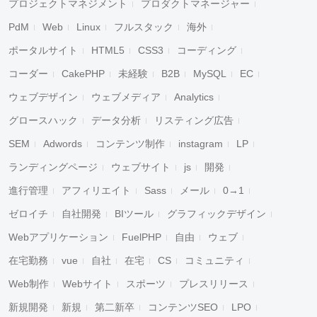
プロジェクトマネジメント
プロダクトマネージャー
PdM
Web
Linux
フルスタック
海外
ポータルサイト
HTML5
CSS3
コーディング
コーダー
CakePHP
未経験
B2B
MySQL
EC
ウェブデザイン
ウェブメディア
Analytics
グロースハック
データ分析
リスティング広告
SEM
Adwords
コンテンツ制作
instagram
LP
ランディングページ
ウェブサイト
js
開発
進行管理
アフィリエイト
Sass
メール
0→1
ゼロイチ
自社開発
BIツール
グラフィックデザイン
Webアプリケーション
FuelPHP
自由
ウェブ
在宅勤務
vue
自社
在宅
CS
コミュニティ
Web制作
Webサイト
スポーツ
プレスリリース
新規開発
新規
第二新卒
コンテンツSEO
LPO