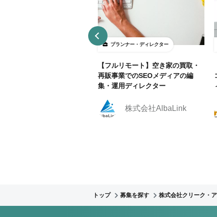
ランナー・ディレクター
プランナー・ディレクター
部リモ相談可】官公庁Webサ
【フルリモート】空き家の買取・
運用におけるWebディレクタ
再販事業でのSEOメディアの編
集！
集・運用ディレクター
株式会社クリーク・ア
株式会社AlbaLink
ンド・リバー社
トップ
募集を探す
株式会社クリーク・ア