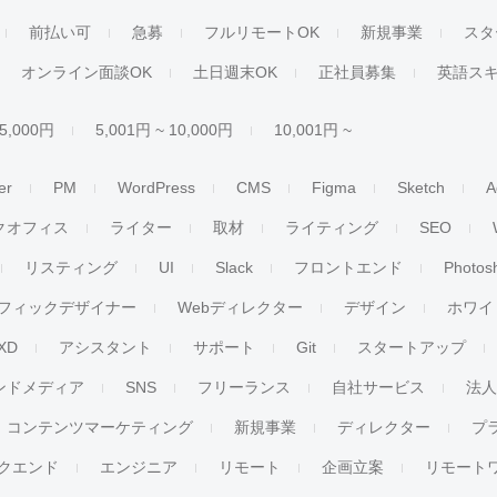
前払い可
急募
フルリモートOK
新規事業
スタ
オンライン面談OK
土日週末OK
正社員募集
英語ス
 5,000円
5,001円 ~ 10,000円
10,001円 ~
er
PM
WordPress
CMS
Figma
Sketch
A
クオフィス
ライター
取材
ライティング
SEO
リスティング
UI
Slack
フロントエンド
Photos
フィックデザイナー
Webディレクター
デザイン
ホワイ
XD
アシスタント
サポート
Git
スタートアップ
ンドメディア
SNS
フリーランス
自社サービス
法
コンテンツマーケティング
新規事業
ディレクター
プ
クエンド
エンジニア
リモート
企画立案
リモート