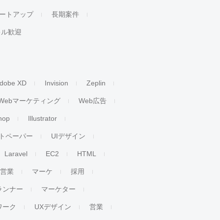
ートアップ
長期案件
キル歓迎
dobe XD
Invision
Zeplin
Webマーケティング
Web広告
hop
Illustrator
トペーパー
UIデザイン
Laravel
EC2
HTML
人営業
マーケ
採用
ランナー
マーケター
ワーク
UXデザイン
営業