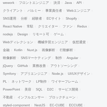
wework
フロントエンジニア
決済
Java
API
クライアント
パルミー
事業責任者
Webエンジニア
SNS運用
分析
経験者
ECサイト
Shopify
React Native
常駐
クリエイター
ファン
Redux
nodejs
Design
リモート可
ゲーム
Webディレクション
機械学習エンジニア
仮想通貨
金融
Kotlin
Nuxt.js
画像解析
行動解析
映像解析
SNSマーケティング
制作
Angular
jQuery
GitHub
業務改善
アウトソーシング
Symfony
アプリエンジニア
Node.js
UI/UXデザイン
PL
ネットワーク
LP制作
ワイヤーフレーム
PowerPoint
美容
SQL
D2C
サービス開発
不動産
インフルエンサー
ブロックチェーン
styled-component
NestJS
EC-CUBE
ECCUBE