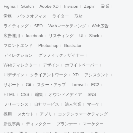
Figma
Sketch
Adobe XD
Invision
Zeplin
副業
労務
バックオフィス
ライター
取材
ライティング
SEO
Webマーケティング
Web広告
広告運用
facebook
リスティング
UI
Slack
フロントエンド
Photoshop
Illustrator
ディレクション
グラフィックデザイナー
Webディレクター
デザイン
ホワイトペーパー
UIデザイン
クライアントワーク
XD
アシスタント
サポート
Git
スタートアップ
Laravel
EC2
HTML
CSS
編集
オウンドメディア
SNS
フリーランス
自社サービス
法人営業
マーケ
採用
スカウト
アプリ
コンテンツマーケティング
新規事業
ディレクター
プランナー
マーケター