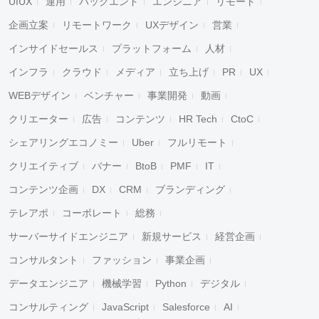
UIUX
運用
バックエンド
エンジニア
リモート
企画立案
リモートワーク
UXデザイン
営業
インサイドセールス
プラットフォーム
人材
インフラ
クラウド
メディア
立ち上げ
PR
UX
WEBデザイン
ベンチャー
事業開発
動画
クリエーター
広告
コンテンツ
HR Tech
CtoC
シェアリングエコノミー
Uber
フルリモート
クリエイティブ
バナー
BtoB
PMF
IT
コンテンツ企画
DX
CRM
ブランディング
テレアポ
コーポレート
総務
サーバーサイドエンジニア
新規サービス
経営企画
コンサルタント
ファッション
事業企画
データエンジニア
機械学習
Python
デジタル
コンサルティング
JavaScript
Salesforce
AI