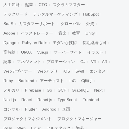
人工知能
起業
CTO
スクラムマスター
テックリード
デジタルマーケティング
HubSpot
SaaS
カスタマーサポート
グローバル
外資
Adobe
イラストレーター
音楽
教育
Unity
Django
Ruby on Rails
モダンな技術
長期継続も可
高時給
UI/UX
Vue.js
サーバーサイド
イラスト
記事
マネジメント
プロモーション
C#
VR
AR
Webデザイナー
Webアプリ
iOS
Swift
エンタメ
Ruby
Backend
アーティスト
toC
C向け
メルカリ
Firebase
Go
GCP
GraphQL
Next
Next.js
React
React.js
TypeScript
Frontend
コンサル
Flutter
Android
企画
プロジェクトマネジメント
プロダクトマネージャー
PdM
Web
Linux
フルスタック
海外