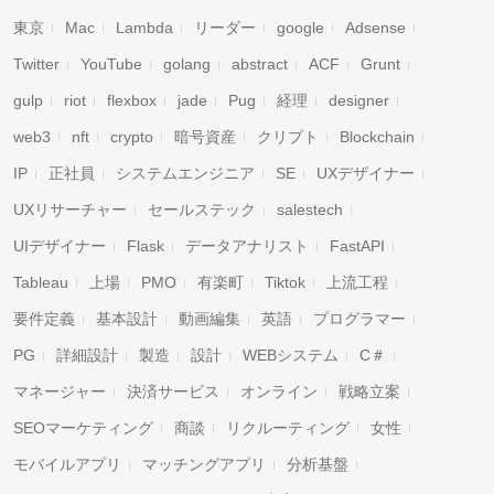
東京
Mac
Lambda
リーダー
google
Adsense
Twitter
YouTube
golang
abstract
ACF
Grunt
gulp
riot
flexbox
jade
Pug
経理
designer
web3
nft
crypto
暗号資産
クリプト
Blockchain
IP
正社員
システムエンジニア
SE
UXデザイナー
UXリサーチャー
セールステック
salestech
UIデザイナー
Flask
データアナリスト
FastAPI
Tableau
上場
PMO
有楽町
Tiktok
上流工程
要件定義
基本設計
動画編集
英語
プログラマー
PG
詳細設計
製造
設計
WEBシステム
C＃
マネージャー
決済サービス
オンライン
戦略立案
SEOマーケティング
商談
リクルーティング
女性
モバイルアプリ
マッチングアプリ
分析基盤