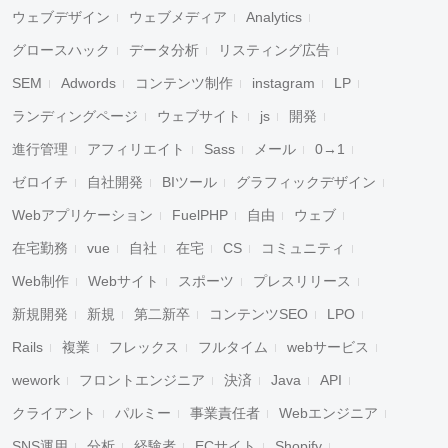
ウェブデザイン
ウェブメディア
Analytics
グロースハック
データ分析
リスティング広告
SEM
Adwords
コンテンツ制作
instagram
LP
ランディングページ
ウェブサイト
js
開発
進行管理
アフィリエイト
Sass
メール
0→1
ゼロイチ
自社開発
BIツール
グラフィックデザイン
Webアプリケーション
FuelPHP
自由
ウェブ
在宅勤務
vue
自社
在宅
CS
コミュニティ
Web制作
Webサイト
スポーツ
プレスリリース
新規開発
新規
第二新卒
コンテンツSEO
LPO
Rails
複業
フレックス
フルタイム
webサービス
wework
フロントエンジニア
決済
Java
API
クライアント
パルミー
事業責任者
Webエンジニア
SNS運用
分析
経験者
ECサイト
Shopify