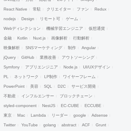
React Native
常駐
クリエイター
ファン
Redux
nodejs
Design
リモート可
ゲーム
Webディレクション
機械学習エンジニア
仮想通貨
金融
Kotlin
Nuxt.js
画像解析
行動解析
映像解析
SNSマーケティング
制作
Angular
jQuery
GitHub
業務改善
アウトソーシング
Symfony
アプリエンジニア
Node.js
UI/UXデザイン
PL
ネットワーク
LP制作
ワイヤーフレーム
PowerPoint
美容
SQL
D2C
サービス開発
不動産
インフルエンサー
ブロックチェーン
styled-component
NestJS
EC-CUBE
ECCUBE
東京
Mac
Lambda
リーダー
google
Adsense
Twitter
YouTube
golang
abstract
ACF
Grunt