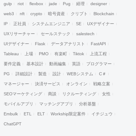
gulp
riot
flexbox
jade
Pug
経理
designer
web3
nft
crypto
暗号資産
クリプト
Blockchain
IP
正社員
システムエンジニア
SE
UXデザイナー
UXリサーチャー
セールステック
salestech
UIデザイナー
Flask
データアナリスト
FastAPI
Tableau
上場
PMO
有楽町
Tiktok
上流工程
要件定義
基本設計
動画編集
英語
プログラマー
PG
詳細設計
製造
設計
WEBシステム
C＃
マネージャー
決済サービス
オンライン
戦略立案
SEOマーケティング
商談
リクルーティング
女性
モバイルアプリ
マッチングアプリ
分析基盤
Embulk
ETL
ELT
Workship限定案件
イチジュウ
ChatGPT