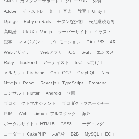
SaaS
カスタマーサポート
グローバル
外資
Adobe
イラストレーター
音楽
教育
Unity
Django
Ruby on Rails
モダンな技術
長期継続も可
高時給
UI/UX
Vue.js
サーバーサイド
イラスト
記事
マネジメント
プロモーション
C#
VR
AR
Webデザイナー
Webアプリ
iOS
Swift
エンタメ
Ruby
Backend
アーティスト
toC
C向け
メルカリ
Firebase
Go
GCP
GraphQL
Next
Next.js
React
React.js
TypeScript
Frontend
コンサル
Flutter
Android
企画
プロジェクトマネジメント
プロダクトマネージャー
PdM
Web
Linux
フルスタック
海外
ポータルサイト
HTML5
CSS3
コーディング
コーダー
CakePHP
未経験
B2B
MySQL
EC