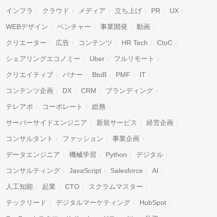
インフラ
クラウド
メディア
立ち上げ
PR
UX
WEBデザイン
ベンチャー
事業開発
動画
クリエーター
広告
コンテンツ
HR Tech
CtoC
シェアリングエコノミー
Uber
フルリモート
クリエイティブ
バナー
BtoB
PMF
IT
コンテンツ企画
DX
CRM
ブランディング
テレアポ
コーポレート
総務
サーバーサイドエンジニア
新規サービス
経営企画
コンサルタント
ファッション
事業企画
データエンジニア
機械学習
Python
デジタル
コンサルティング
JavaScript
Salesforce
AI
人工知能
起業
CTO
スクラムマスター
テックリード
デジタルマーケティング
HubSpot