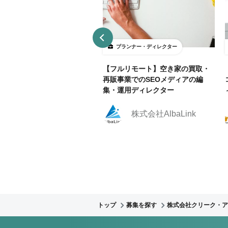
ランナー・ディレクター
プランナー・ディレクター
部リモ相談可】官公庁Webサ
【フルリモート】空き家の買取・
運用におけるWebディレクタ
再販事業でのSEOメディアの編
集！
集・運用ディレクター
株式会社クリーク・ア
株式会社AlbaLink
ンド・リバー社
トップ
募集を探す
株式会社クリーク・ア