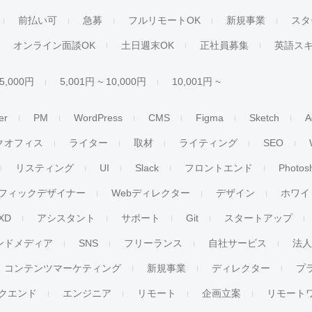
前払い可
急募
フルリモートOK
新規事業
スタ
オンライン面談OK
土日週末OK
正社員募集
英語ス
 5,000円
5,001円 ~ 10,000円
10,001円 ~
er
PM
WordPress
CMS
Figma
Sketch
A
クオフィス
ライター
取材
ライティング
SEO
リスティング
UI
Slack
フロントエンド
Photos
フィックデザイナー
Webディレクター
デザイン
ホワイ
XD
アシスタント
サポート
Git
スタートアップ
ンドメディア
SNS
フリーランス
自社サービス
法
コンテンツマーケティング
新規事業
ディレクター
プ
クエンド
エンジニア
リモート
企画立案
リモート