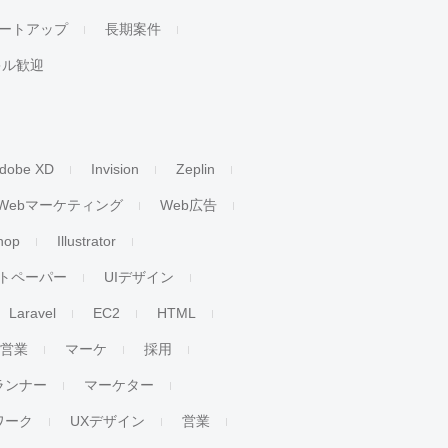
ートアップ
長期案件
キル歓迎
dobe XD
Invision
Zeplin
Webマーケティング
Web広告
hop
Illustrator
トペーパー
UIデザイン
Laravel
EC2
HTML
人営業
マーケ
採用
ランナー
マーケター
ワーク
UXデザイン
営業