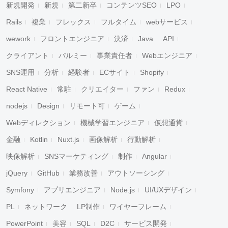
新規開発
新規
第二新卒
コンテンツSEO
LPO
Rails
複業
フレックス
フルタイム
webサービス
wework
フロントエンジニア
決済
Java
API
クライアント
パルミー
事業責任者
Webエンジニア
SNS運用
分析
経験者
ECサイト
Shopify
React Native
常駐
クリエイター
ファン
Redux
nodejs
Design
リモート可
ゲーム
Webディレクション
機械学習エンジニア
仮想通貨
金融
Kotlin
Nuxt.js
画像解析
行動解析
映像解析
SNSマーケティング
制作
Angular
jQuery
GitHub
業務改善
アウトソーシング
Symfony
アプリエンジニア
Node.js
UI/UXデザイン
PL
ネットワーク
LP制作
ワイヤーフレーム
PowerPoint
美容
SQL
D2C
サービス開発