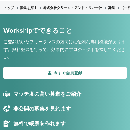
トップ
募集を探す
株式会社クリーク・アンド・リバー社
募集
【一
Workshipでできること
ご登録頂いたフリーランスの方向けに便利な専用機能がありま
す。
無料登録を行って、効果的にプロジェクトを探してくださ
い。
今すぐ会員登録
マッチ度の高い募集をご紹介
非公開の募集を見れます
無料で帳票を作れます