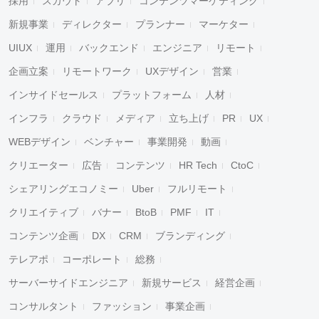
採用
スカウト
アプリ
コンテンツマーケティング
新規事業
ディレクター
プランナー
マーケター
UIUX
運用
バックエンド
エンジニア
リモート
企画立案
リモートワーク
UXデザイン
営業
インサイドセールス
プラットフォーム
人材
インフラ
クラウド
メディア
立ち上げ
PR
UX
WEBデザイン
ベンチャー
事業開発
動画
クリエーター
広告
コンテンツ
HR Tech
CtoC
シェアリングエコノミー
Uber
フルリモート
クリエイティブ
バナー
BtoB
PMF
IT
コンテンツ企画
DX
CRM
ブランディング
テレアポ
コーポレート
総務
サーバーサイドエンジニア
新規サービス
経営企画
コンサルタント
ファッション
事業企画