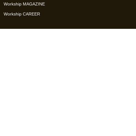
Workship MAGAZINE
Workship CAREER
関連サイト
GIGサイト
UXデザイン・プロトタイプ制作 - UX Design Lab
Webサイト制作 / CMS・マーケティングツール - LeadGrid
デザ
イナー特化の採用支援サービス - クロスデザイナー
インフラエ
ンジニア特化の採用支援サービス - クロスネットワーク
エンジ
ニア・デザイナーのフリーランス採用 - Workship
エンジニアの
採用支援・人材紹介 - Workship CAREER
日本最大級のHR・フ
リーランスメディア - Workship MAGAZINE
コンテンツマーケ
ティング総合パートナー - コンマルク
Workship（ワークシップ）は、デザイナー、エンジニア、マーケタ
ー、編集者、人事、広報などデジタル業界で活躍するプロフェッシ
ョナルとプロジェクトをマッチングするジョブ型雇用支援サービス