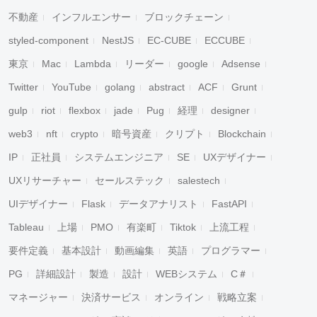
不動産
インフルエンサー
ブロックチェーン
styled-component
NestJS
EC-CUBE
ECCUBE
東京
Mac
Lambda
リーダー
google
Adsense
Twitter
YouTube
golang
abstract
ACF
Grunt
gulp
riot
flexbox
jade
Pug
経理
designer
web3
nft
crypto
暗号資産
クリプト
Blockchain
IP
正社員
システムエンジニア
SE
UXデザイナー
UXリサーチャー
セールステック
salestech
UIデザイナー
Flask
データアナリスト
FastAPI
Tableau
上場
PMO
有楽町
Tiktok
上流工程
要件定義
基本設計
動画編集
英語
プログラマー
PG
詳細設計
製造
設計
WEBシステム
C＃
マネージャー
決済サービス
オンライン
戦略立案