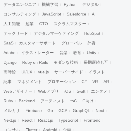
データエンジニア
機械学習
Python
デジタル
コンサルティング
JavaScript
Salesforce
AI
人工知能
起業
CTO
スクラムマスター
テックリード
デジタルマーケティング
HubSpot
SaaS
カスタマーサポート
グローバル
外資
Adobe
イラストレーター
音楽
教育
Unity
Django
Ruby on Rails
モダンな技術
長期継続も可
高時給
UI/UX
Vue.js
サーバーサイド
イラスト
記事
マネジメント
プロモーション
C#
VR
AR
Webデザイナー
Webアプリ
iOS
Swift
エンタメ
Ruby
Backend
アーティスト
toC
C向け
メルカリ
Firebase
Go
GCP
GraphQL
Next
Next.js
React
React.js
TypeScript
Frontend
コンサル
Flutter
Android
企画