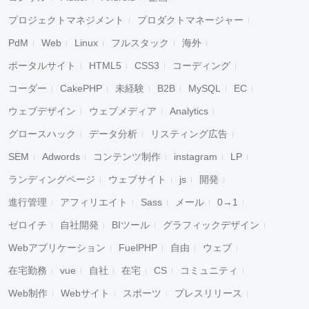
プロジェクトマネジメント
プロダクトマネージャー
PdM
Web
Linux
フルスタック
海外
ポータルサイト
HTML5
CSS3
コーディング
コーダー
CakePHP
未経験
B2B
MySQL
EC
ウェブデザイン
ウェブメディア
Analytics
グロースハック
データ分析
リスティング広告
SEM
Adwords
コンテンツ制作
instagram
LP
ランディングページ
ウェブサイト
js
開発
進行管理
アフィリエイト
Sass
メール
0→1
ゼロイチ
自社開発
BIツール
グラフィックデザイン
Webアプリケーション
FuelPHP
自由
ウェブ
在宅勤務
vue
自社
在宅
CS
コミュニティ
Web制作
Webサイト
スポーツ
プレスリリース