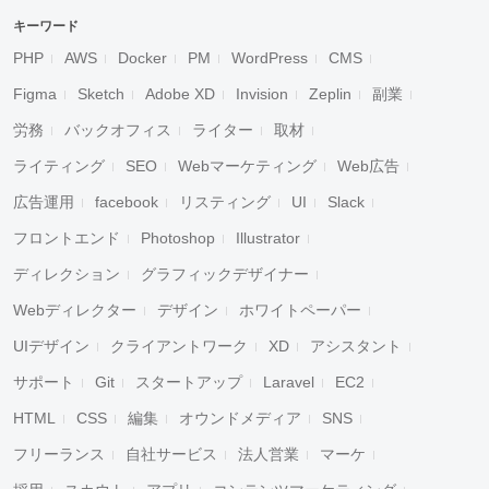
キーワード
PHP
AWS
Docker
PM
WordPress
CMS
Figma
Sketch
Adobe XD
Invision
Zeplin
副業
労務
バックオフィス
ライター
取材
ライティング
SEO
Webマーケティング
Web広告
広告運用
facebook
リスティング
UI
Slack
フロントエンド
Photoshop
Illustrator
ディレクション
グラフィックデザイナー
Webディレクター
デザイン
ホワイトペーパー
UIデザイン
クライアントワーク
XD
アシスタント
サポート
Git
スタートアップ
Laravel
EC2
HTML
CSS
編集
オウンドメディア
SNS
フリーランス
自社サービス
法人営業
マーケ